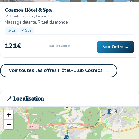
Cosmos Hôtel & Spa
📍 Contrexéville, Grand Est
Massage détente, Rituel du monde…
🌙 1n
✓ Spa
121€
par personne
Voir l'offre →
Voir toutes les offres Hôtel-Club Cosmos →
📍 Localisation
🏨
+
−
🏨