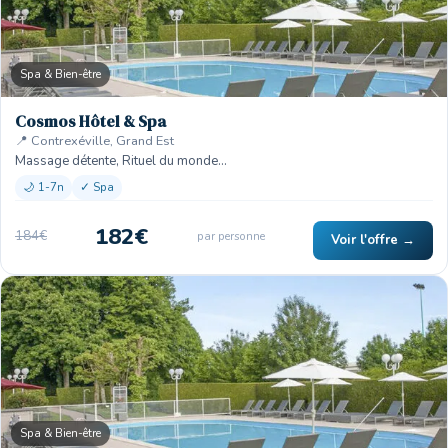
Spa & Bien-être
Cosmos Hôtel & Spa
📍 Contrexéville, Grand Est
Massage détente, Rituel du monde…
🌙 1-7n
✓ Spa
182€
184€
par personne
Voir l'offre →
Spa & Bien-être