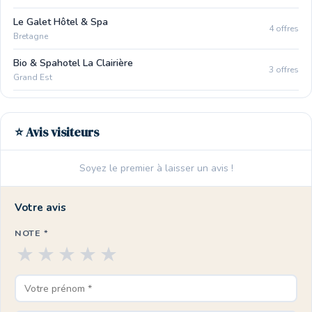
Le Galet Hôtel & Spa
4 offres
Bretagne
Bio & Spahotel La Clairière
3 offres
Grand Est
⭐ Avis visiteurs
Soyez le premier à laisser un avis !
Votre avis
NOTE *
★
★
★
★
★