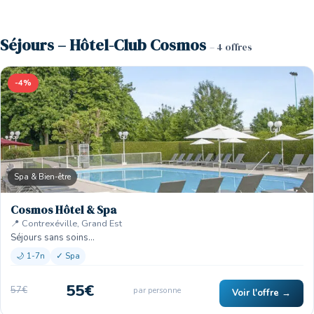
Séjours – Hôtel-Club Cosmos
– 4 offres
-4%
Spa & Bien-être
Cosmos Hôtel & Spa
📍 Contrexéville, Grand Est
Séjours sans soins…
🌙 1-7n
✓ Spa
55€
57€
par personne
Voir l'offre →