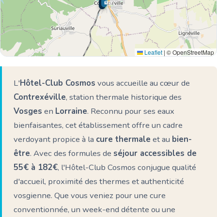
🏨
🌊 Ici
Leaflet
|
© OpenStreetMap
L'
Hôtel-Club Cosmos
vous accueille au cœur de
Contrexéville
, station thermale historique des
Vosges
en
Lorraine
. Reconnu pour ses eaux
bienfaisantes, cet établissement offre un cadre
verdoyant propice à la
cure thermale
et au
bien-
être
. Avec des formules de
séjour accessibles de
55€ à 182€
, l'Hôtel-Club Cosmos conjugue qualité
d'accueil, proximité des thermes et authenticité
vosgienne. Que vous veniez pour une cure
conventionnée, un week-end détente ou une