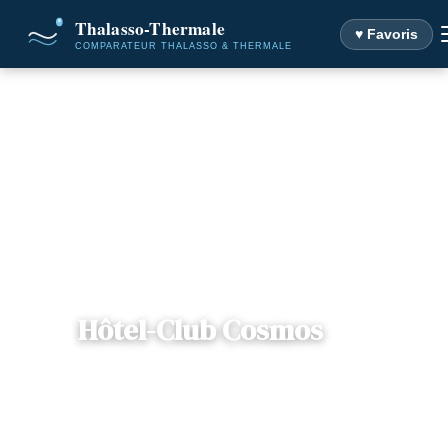
♥ Favoris
Accueil
Destinations
Hôtel-Club Cosmos
Hôtel-Club Cosmos
📍
Lorraine
— 88140, Contrexéville, France
4 offres disponibles
Dès
55€