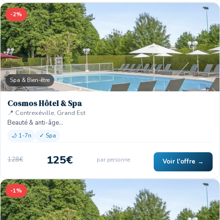
-2%
Spa & Bien-être
Cosmos Hôtel & Spa
📍 Contrexéville, Grand Est
Beauté & anti-âge…
🌙 1-7n
✓ Spa
125€
128€
par personne
Voir l'offre →
-1%