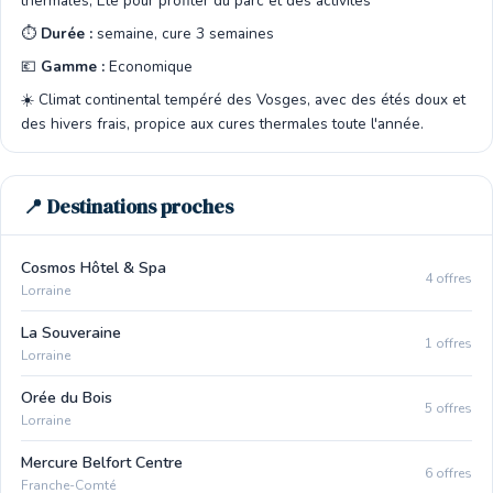
thermales, Été pour profiter du parc et des activités
⏱️
Durée :
semaine, cure 3 semaines
💶
Gamme :
Economique
☀️ Climat continental tempéré des Vosges, avec des étés doux et
des hivers frais, propice aux cures thermales toute l'année.
📍 Destinations proches
Cosmos Hôtel & Spa
4 offres
Lorraine
La Souveraine
1 offres
Lorraine
Orée du Bois
5 offres
Lorraine
Mercure Belfort Centre
6 offres
Franche-Comté