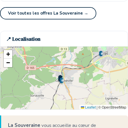
Voir toutes les offres La Souveraine →
📍 Localisation
+
🏨
−
🌊 Ici
🏨
🏨
Leaflet
|
© OpenStreetMap
La Souveraine
vous accueille au cœur de