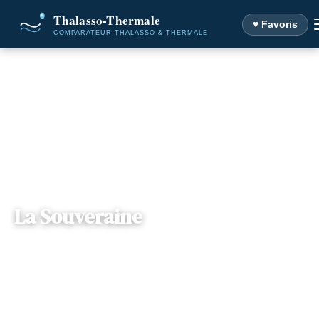
♥ Favoris
Accueil
Destinations
La Souveraine
La Souveraine
— Rue du Shah de Perse, 88140, Contrexéville,
📍
Lorraine
France
1 offre disponible
Dès
96€