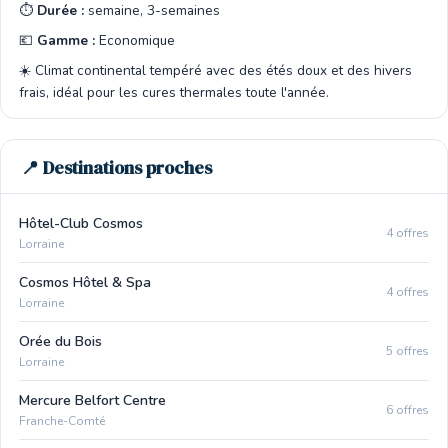
⏱️
Durée :
semaine, 3-semaines
💶
Gamme :
Economique
☀️ Climat continental tempéré avec des étés doux et des hivers
frais, idéal pour les cures thermales toute l'année.
📍 Destinations proches
Hôtel-Club Cosmos
4 offres
Lorraine
Cosmos Hôtel & Spa
4 offres
Lorraine
Orée du Bois
5 offres
Lorraine
Mercure Belfort Centre
6 offres
Franche-Comté