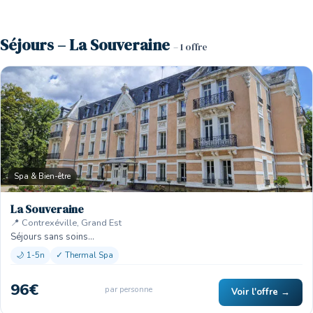
Séjours – La Souveraine
– 1 offre
Spa & Bien-être
La Souveraine
📍 Contrexéville, Grand Est
Séjours sans soins…
🌙 1-5n
✓ Thermal Spa
96€
par personne
Voir l'offre →