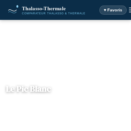
♥ Favoris
Accueil
Destinations
Le Pic Blanc
Le Pic Blanc
Rhône-
— Rue du Rif Briant, 38750, L'Alpe d'Huez,
📍
Alpes
France
3 offres disponibles
Dès
73€