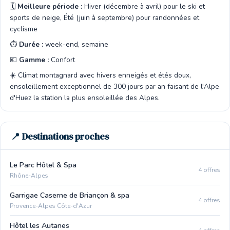
🗓️
Meilleure période :
Hiver (décembre à avril) pour le ski et
sports de neige, Été (juin à septembre) pour randonnées et
cyclisme
⏱️
Durée :
week-end, semaine
💶
Gamme :
Confort
☀️ Climat montagnard avec hivers enneigés et étés doux,
ensoleillement exceptionnel de 300 jours par an faisant de l'Alpe
d'Huez la station la plus ensoleillée des Alpes.
📍 Destinations proches
Le Parc Hôtel & Spa
4 offres
Rhône-Alpes
Garrigae Caserne de Briançon & spa
4 offres
Provence-Alpes Côte-d'Azur
Hôtel les Autanes