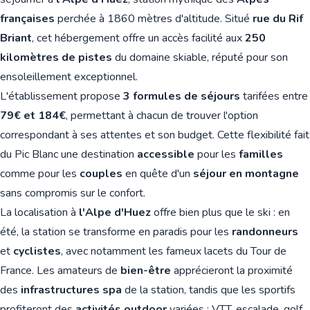
françaises
perchée à 1860 mètres d'altitude. Situé
rue du Rif
Briant
, cet hébergement offre un accès facilité aux
250
kilomètres de pistes
du domaine skiable, réputé pour son
ensoleillement exceptionnel.
L'établissement propose
3 formules de séjours
tarifées entre
79€ et 184€
, permettant à chacun de trouver l'option
correspondant à ses attentes et son budget. Cette flexibilité fait
du Pic Blanc une destination
accessible
pour les
familles
comme pour les
couples
en quête d'un
séjour en montagne
sans compromis sur le confort.
La localisation à
l'Alpe d'Huez
offre bien plus que le ski : en
été, la station se transforme en paradis pour les
randonneurs
et
cyclistes
, avec notamment les fameux lacets du Tour de
France. Les amateurs de
bien-être
apprécieront la proximité
des
infrastructures spa
de la station, tandis que les sportifs
profiteront des
activités outdoor
variées : VTT, escalade, golf