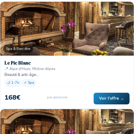
Spa & Bien-être
Le Pic Blanc
📍 Alpe d'Huez, Rhône-Alpes
Beauté & anti-âge…
🌙 1-7n
✓ Spa
168€
par personne
Voir l'offre →