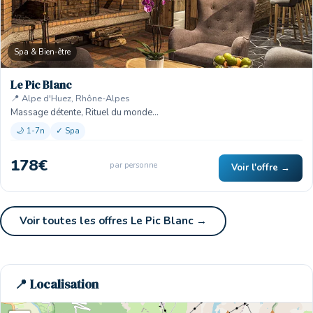
Spa & Bien-être
Le Pic Blanc
📍 Alpe d'Huez, Rhône-Alpes
Massage détente, Rituel du monde…
🌙 1-7n
✓ Spa
178€
par personne
Voir l'offre →
Voir toutes les offres Le Pic Blanc →
📍 Localisation