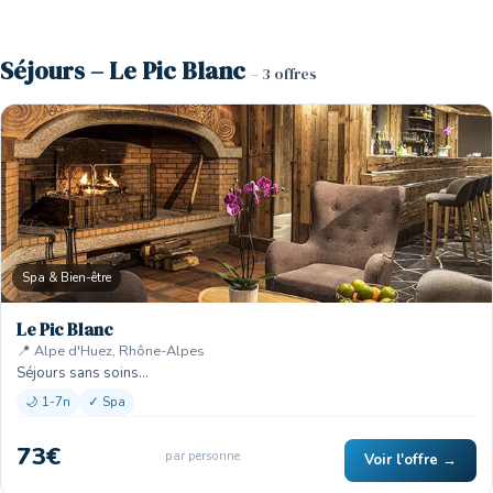
Séjours – Le Pic Blanc
– 3 offres
🏨
Spa & Bien-être
Le Pic Blanc
📍 Alpe d'Huez, Rhône-Alpes
Séjours sans soins…
🌙 1-7n
✓ Spa
73€
par personne
Voir l'offre →