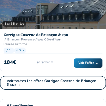
Spa & Bien-être
Garrigae Caserne de Briançon & spa
📍 Briancon, Provence-Alpes Côte-d'Azur
Remise en forme…
🌙 1n
✓ Spa
184€
par personne
Voir l'offre →
Voir toutes les offres Garrigae Caserne de Briançon
& spa →