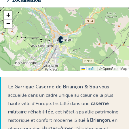
📍 Localisation
+
−
🌊 Ici
Leaflet
|
© OpenStreetMap
Le
Garrigae Caserne de Briançon & Spa
vous
accueille dans un cadre unique au cœur de la plus
haute ville d'Europe. Installé dans une
caserne
militaire réhabilitée
, cet hôtel-spa allie patrimoine
historique et confort moderne. Situé à
Briançon
, en
plein cœur des
Hautes-Alpes
, l'établissement