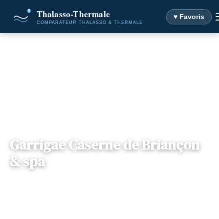
♥ Favoris
Accueil
Destinations
Garrigae Caserne de Briançon & spa
Garrigae Caserne de Briançon
& spa
📍
Provence-Alpes Côte-d'Azur
— 05100, Briançon, France
3 offres disponibles
Dès
74€