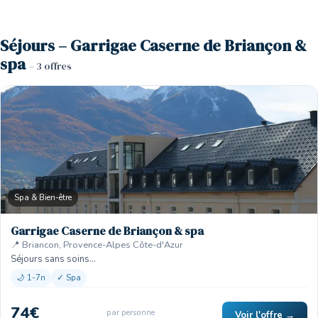
Séjours – Garrigae Caserne de Briançon &
spa
– 3 offres
Spa & Bien-être
Garrigae Caserne de Briançon & spa
📍 Briancon, Provence-Alpes Côte-d'Azur
Séjours sans soins…
🌙 1-7n
✓ Spa
74€
par personne
Voir l'offre →