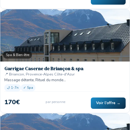
Spa & Bien-être
Garrigae Caserne de Briançon & spa
📍 Briancon, Provence-Alpes Côte-d'Azur
Massage détente, Rituel du monde…
🌙 1-7n
✓ Spa
170€
par personne
Voir l'offre →