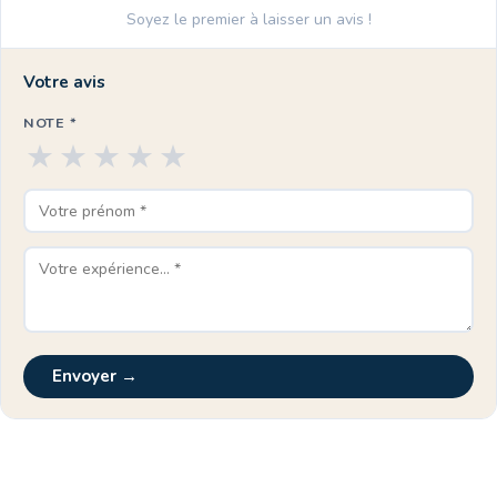
Soyez le premier à laisser un avis !
Votre avis
NOTE *
★
★
★
★
★
Envoyer →