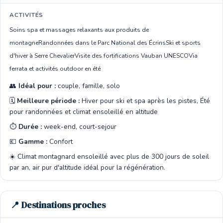
ACTIVITÉS
Soins spa et massages relaxants aux produits de
montagne
Randonnées dans le Parc National des Écrins
Ski et sports
d'hiver à Serre Chevalier
Visite des fortifications Vauban UNESCO
Via
ferrata et activités outdoor en été
👥
Idéal pour :
couple, famille, solo
🗓️
Meilleure période :
Hiver pour ski et spa après les pistes, Été
pour randonnées et climat ensoleillé en altitude
⏱️
Durée :
week-end, court-sejour
💶
Gamme :
Confort
☀️ Climat montagnard ensoleillé avec plus de 300 jours de soleil
par an, air pur d'altitude idéal pour la régénération.
📍 Destinations proches