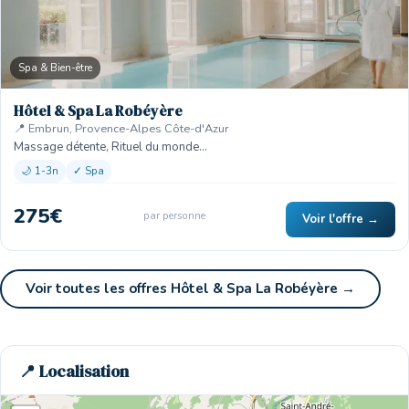
Spa & Bien-être
Hôtel & Spa La Robéyère
📍 Embrun, Provence-Alpes Côte-d'Azur
Massage détente, Rituel du monde…
🌙 1-3n
✓ Spa
275€
par personne
Voir l'offre →
Voir toutes les offres Hôtel & Spa La Robéyère →
📍 Localisation