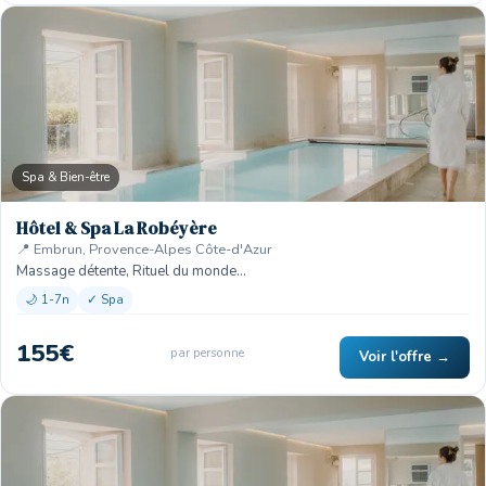
Spa & Bien-être
Hôtel & Spa La Robéyère
📍 Embrun, Provence-Alpes Côte-d'Azur
Massage détente, Rituel du monde…
🌙 1-7n
✓ Spa
155€
par personne
Voir l'offre →