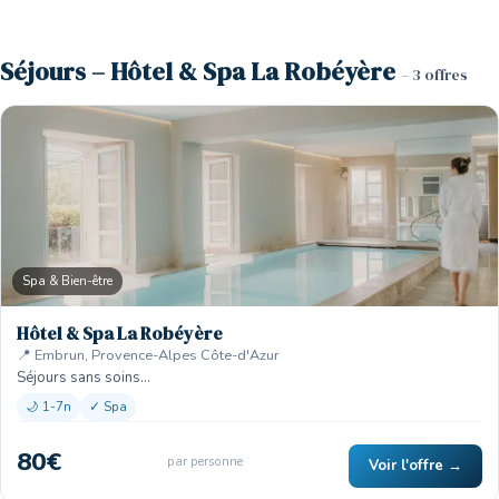
Séjours – Hôtel & Spa La Robéyère
– 3 offres
Spa & Bien-être
Hôtel & Spa La Robéyère
📍 Embrun, Provence-Alpes Côte-d'Azur
Séjours sans soins…
🌙 1-7n
✓ Spa
80€
par personne
Voir l'offre →