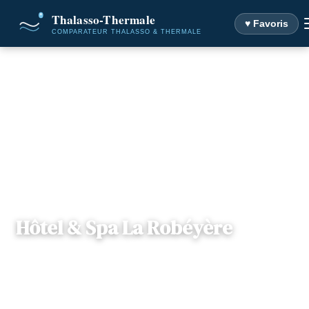
♥ Favoris
Accueil
Destinations
Hôtel & Spa La Robéyère
Hôtel & Spa La Robéyère
📍
Provence-Alpes Côte-d'Azur
— 05200, Embrun, France
3 offres disponibles
Dès
80€