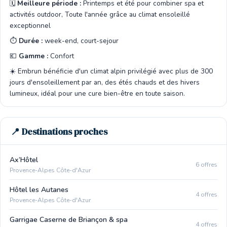
🗓️
Meilleure période :
Printemps et été pour combiner spa et
activités outdoor, Toute l'année grâce au climat ensoleillé
exceptionnel
⏱️
Durée :
week-end, court-sejour
💶
Gamme :
Confort
☀️ Embrun bénéficie d'un climat alpin privilégié avec plus de 300
jours d'ensoleillement par an, des étés chauds et des hivers
lumineux, idéal pour une cure bien-être en toute saison.
📍 Destinations proches
Ax’Hôtel
6 offres
Provence-Alpes Côte-d'Azur
Hôtel les Autanes
4 offres
Provence-Alpes Côte-d'Azur
Garrigae Caserne de Briançon & spa
4 offres