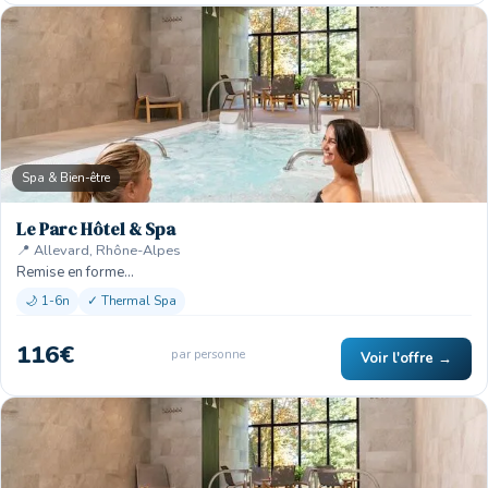
Spa & Bien-être
Le Parc Hôtel & Spa
📍 Allevard, Rhône-Alpes
Remise en forme…
🌙 1-6n
✓ Thermal Spa
116€
par personne
Voir l'offre →