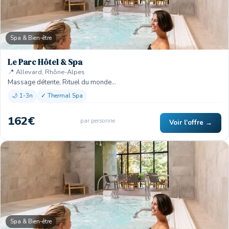
Spa & Bien-être
Le Parc Hôtel & Spa
📍 Allevard, Rhône-Alpes
Massage détente, Rituel du monde…
🌙 1-3n
✓ Thermal Spa
162€
par personne
Voir l'offre →
Spa & Bien-être