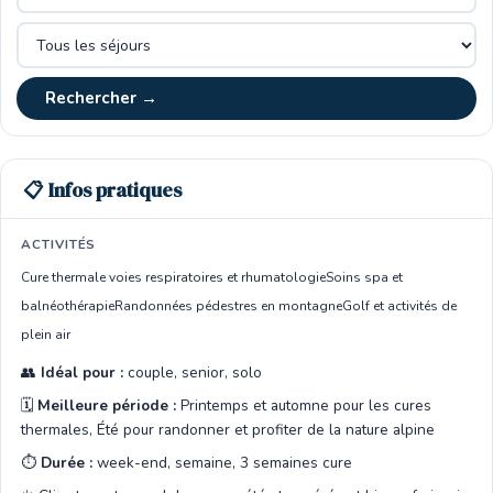
Rechercher →
📋 Infos pratiques
ACTIVITÉS
Cure thermale voies respiratoires et rhumatologie
Soins spa et
balnéothérapie
Randonnées pédestres en montagne
Golf et activités de
plein air
👥
Idéal pour :
couple, senior, solo
🗓️
Meilleure période :
Printemps et automne pour les cures
thermales, Été pour randonner et profiter de la nature alpine
⏱️
Durée :
week-end, semaine, 3 semaines cure