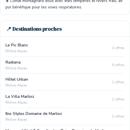
☀️ Climat montagnard doux avec étés tempérés et hivers frais, air
pur bénéfique pour les voies respiratoires.
📍 Destinations proches
Le Pic Blanc
3 offres
Rhône-Alpes
Radiana
9 offres
Rhône-Alpes
Hôtel Urban
1 offres
Rhône-Alpes
La Villa Marlioz
2 offres
Rhône-Alpes
Ibis Styles Domaine de Marlioz
2 offres
Rhône-Alpes