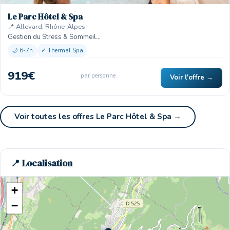
Le Parc Hôtel & Spa
📍 Allevard, Rhône-Alpes
Gestion du Stress & Sommeil…
🌙 6-7n
✓ Thermal Spa
919€
par personne
Voir l'offre →
Voir toutes les offres Le Parc Hôtel & Spa →
📍 Localisation
+
−