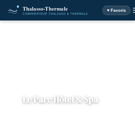
♥ Favoris
Accueil
Destinations
Le Parc Hôtel & Spa
Le Parc Hôtel & Spa
📍
Rhône-Alpes
— 38580, Allevard, France
4 offres disponibles
Dès
116€