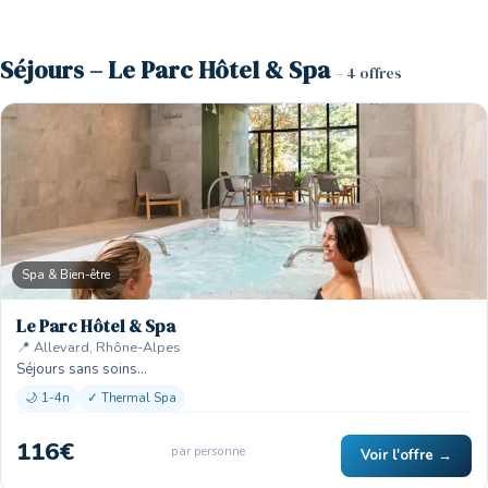
Séjours – Le Parc Hôtel & Spa
– 4 offres
Spa & Bien-être
Le Parc Hôtel & Spa
📍 Allevard, Rhône-Alpes
Séjours sans soins…
🌙 1-4n
✓ Thermal Spa
116€
par personne
Voir l'offre →