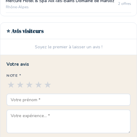
Mercure Hôtel & Spa Aix-les-Bains Domaine de Marlioz
2 offres
Rhône-Alpes
⭐ Avis visiteurs
Soyez le premier à laisser un avis !
Votre avis
NOTE *
★
★
★
★
★