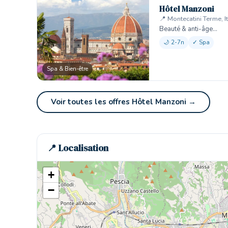
Hôtel Manzoni
📍 Montecatini Terme, It
Beauté & anti-âge…
🌙 2-7n
✓ Spa
Spa & Bien-être
Voir toutes les offres Hôtel Manzoni →
📍 Localisation
+
−