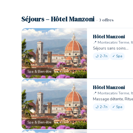
Séjours – Hôtel Manzoni
– 3 offres
Hôtel Manzoni
📍 Montecatini Terme, It
Séjours sans soins…
🌙 2-7n
✓ Spa
Spa & Bien-être
Hôtel Manzoni
📍 Montecatini Terme, It
Massage détente, Ritu
🌙 2-7n
✓ Spa
Spa & Bien-être