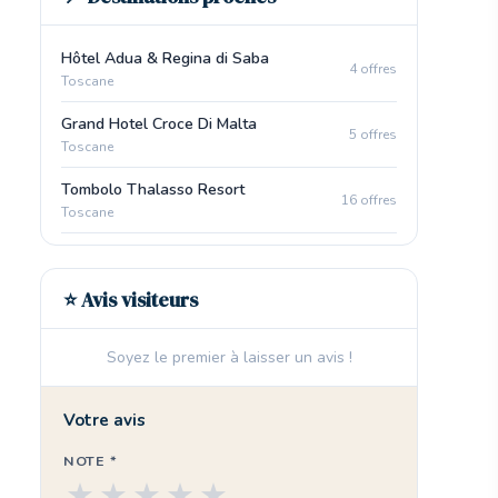
Hôtel Adua & Regina di Saba
4 offres
Toscane
Grand Hotel Croce Di Malta
5 offres
Toscane
Tombolo Thalasso Resort
16 offres
Toscane
⭐ Avis visiteurs
Soyez le premier à laisser un avis !
Votre avis
NOTE *
★
★
★
★
★