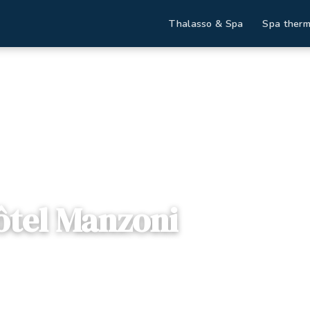
Thalasso & Spa
Spa therm
Destinations
Hôtel Manzoni
ôtel Manzoni
ane , Italie
— Via Alessandro Manzoni, 51016, Montecatini Terme,
fres disponibles
Dès
138€