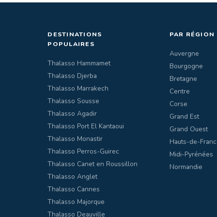
DESTINATIONS
PAR RÉGION
POPULAIRES
Auvergne
Thalasso Hammamet
Bourgogne
Thalasso Djerba
Bretagne
Thalasso Marrakech
Centre
Thalasso Sousse
Corse
Thalasso Agadir
Grand Est
Thalasso Port El Kantaoui
Grand Ouest
Thalasso Monastir
Hauts-de-Franc
Thalasso Perros-Guirec
Midi-Pyrénées
Thalasso Canet en Roussillon
Normandie
Thalasso Anglet
Thalasso Cannes
Thalasso Majorque
Thalasso Deauville