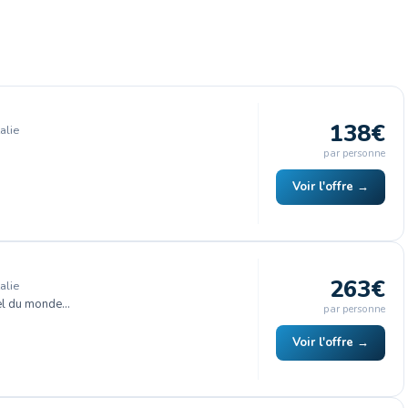
138€
alie
par personne
Voir l'offre →
263€
alie
el du monde…
par personne
Voir l'offre →