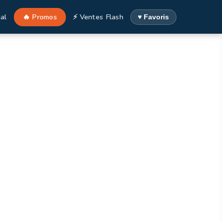
al
🔥 Promos
⚡ Ventes Flash
♥ Favoris
 Italie