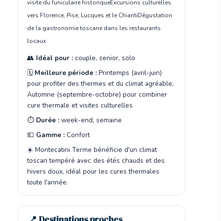
visite du funiculaire historique
Excursions culturelles
vers Florence, Pise, Lucques et le Chianti
Dégustation
de la gastronomie toscane dans les restaurants
locaux
👥
Idéal pour :
couple, senior, solo
🗓️
Meilleure période :
Printemps (avril-juin)
pour profiter des thermes et du climat agréable,
Automne (septembre-octobre) pour combiner
cure thermale et visites culturelles
⏱️
Durée :
week-end, semaine
💶
Gamme :
Confort
☀️ Montecatini Terme bénéficie d'un climat
toscan tempéré avec des étés chauds et des
hivers doux, idéal pour les cures thermales
toute l'année.
📍 Destinations proches