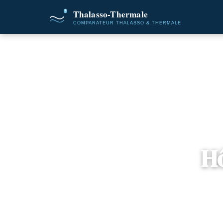
Accueil
H
📍
Tosc
3 of