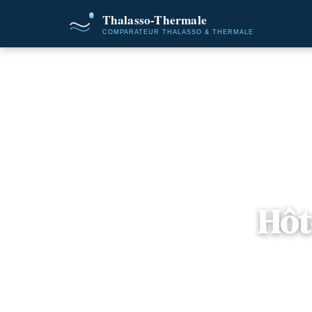
Accueil
Dest
Hôt
📍
Corse
— B
2 offres 