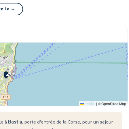
tella →
🌊 Ici
Leaflet
|
© OpenStreetMap
le à
Bastia
, porte d'entrée de la Corse, pour un séjour