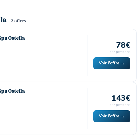
lla
– 2 offres
Spa Ostella
78€
par personne
Voir l'offre →
Spa Ostella
143€
par personne
Voir l'offre →