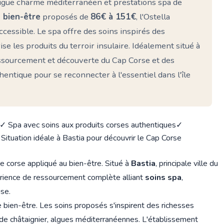
jugue charme méditerranéen et prestations spa de
 bien-être
proposés de
86€ à 151€
, l'Ostella
cessible. Le spa offre des soins inspirés des
ise les produits du terroir insulaire. Idéalement situé à
essourcement et découverte du Cap Corse et des
entique pour se reconnecter à l'essentiel dans l'île
✓ Spa avec soins aux produits corses authentiques
✓
Situation idéale à Bastia pour découvrir le Cap Corse
vre corse appliqué au bien-être. Situé à
Bastia
, principale ville du
érience de ressourcement complète alliant
soins spa
,
use.
 bien-être. Les soins proposés s'inspirent des richesses
l de châtaignier, algues méditerranéennes. L'établissement