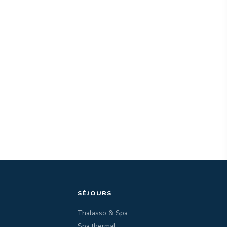
SÉJOURS
Thalasso & Spa
Spa thermal