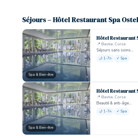
Séjours – Hôtel Restaurant Spa Oste
Hôtel Restaurant 
📍 Bastia, Corse
Séjours sans soins…
🌙 1-7n
✓ Spa
Spa & Bien-être
Hôtel Restaurant 
📍 Bastia, Corse
Beauté & anti-âge…
🌙 1-7n
✓ Spa
Spa & Bien-être