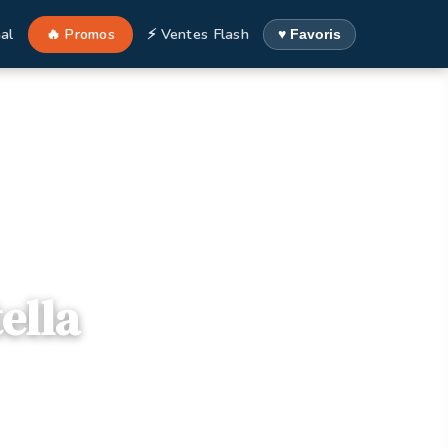
al
🔥 Promos
⚡ Ventes Flash
♥ Favoris
ella