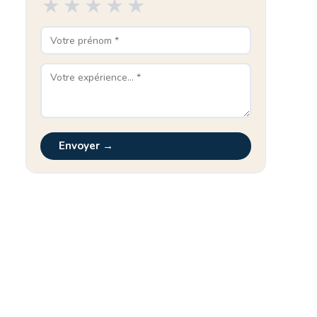
★
★
★
★
★
Envoyer →