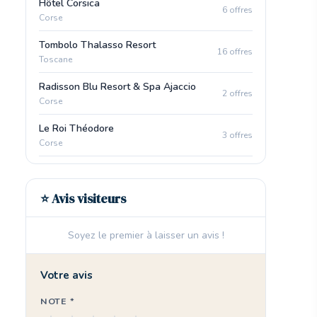
Hôtel Corsica
6 offres
Corse
Tombolo Thalasso Resort
16 offres
Toscane
Radisson Blu Resort & Spa Ajaccio
2 offres
Corse
Le Roi Théodore
3 offres
Corse
⭐ Avis visiteurs
Soyez le premier à laisser un avis !
Votre avis
NOTE *