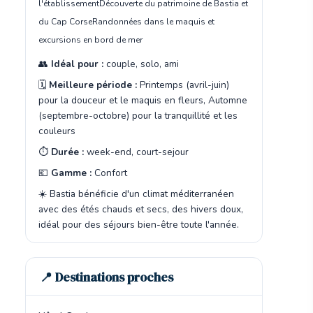
l'établissement
Découverte du patrimoine de Bastia et
du Cap Corse
Randonnées dans le maquis et
excursions en bord de mer
👥
Idéal pour :
couple, solo, ami
🗓️
Meilleure période :
Printemps (avril-juin)
pour la douceur et le maquis en fleurs, Automne
(septembre-octobre) pour la tranquillité et les
couleurs
⏱️
Durée :
week-end, court-sejour
💶
Gamme :
Confort
☀️ Bastia bénéficie d'un climat méditerranéen
avec des étés chauds et secs, des hivers doux,
idéal pour des séjours bien-être toute l'année.
📍 Destinations proches