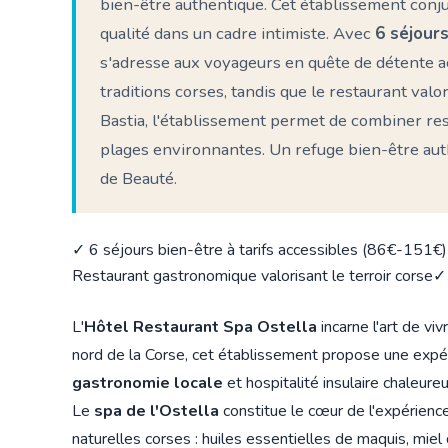
bien-être authentique. Cet établissement con
qualité dans un cadre intimiste. Avec
6 séjours
s'adresse aux voyageurs en quête de détente ac
traditions corses, tandis que le restaurant valor
Bastia, l'établissement permet de combiner r
plages environnantes. Un refuge bien-être auth
de Beauté.
✓ 6 séjours bien-être à tarifs accessibles (86€-151€)
Restaurant gastronomique valorisant le terroir corse
✓ 
L'
Hôtel Restaurant Spa Ostella
incarne l'art de vi
nord de la Corse, cet établissement propose une exp
gastronomie locale
et hospitalité insulaire chaleure
Le
spa de l'Ostella
constitue le cœur de l'expérience
naturelles corses : huiles essentielles de maquis, mie