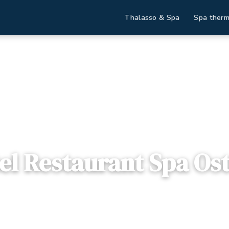
Thalasso & Spa
Spa therm
inations
Hôtel Restaurant Spa Ostella
el Restaurant Spa Ost
astia, France
disponibles
Dès
78€