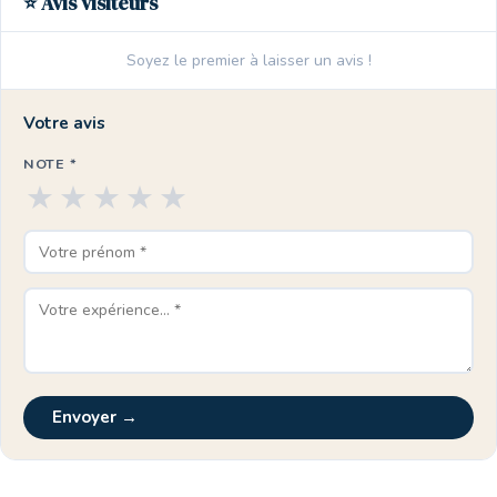
⭐ Avis visiteurs
Soyez le premier à laisser un avis !
Votre avis
NOTE *
★
★
★
★
★
Envoyer →