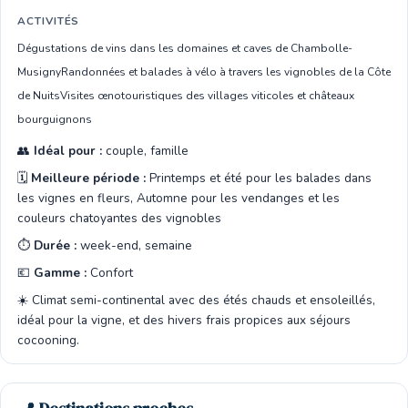
ACTIVITÉS
Dégustations de vins dans les domaines et caves de Chambolle-
Musigny
Randonnées et balades à vélo à travers les vignobles de la Côte
de Nuits
Visites œnotouristiques des villages viticoles et châteaux
bourguignons
👥
Idéal pour :
couple, famille
🗓️
Meilleure période :
Printemps et été pour les balades dans
les vignes en fleurs, Automne pour les vendanges et les
couleurs chatoyantes des vignobles
⏱️
Durée :
week-end, semaine
💶
Gamme :
Confort
☀️ Climat semi-continental avec des étés chauds et ensoleillés,
idéal pour la vigne, et des hivers frais propices aux séjours
cocooning.