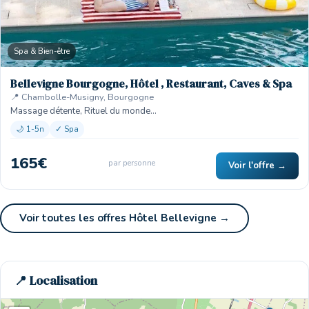
Spa & Bien-être
Bellevigne Bourgogne, Hôtel , Restaurant, Caves & Spa
📍 Chambolle-Musigny, Bourgogne
Massage détente, Rituel du monde…
🌙 1-5n
✓ Spa
165€
par personne
Voir l'offre →
Voir toutes les offres Hôtel Bellevigne →
📍 Localisation