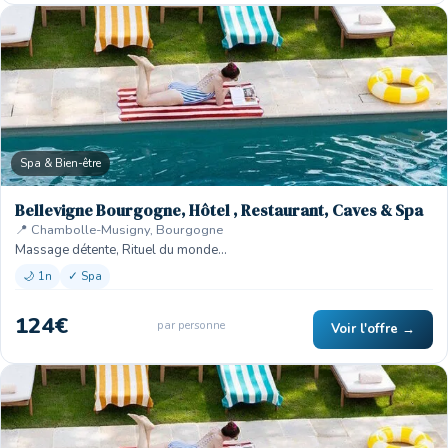
Spa & Bien-être
Bellevigne Bourgogne, Hôtel , Restaurant, Caves & Spa
📍 Chambolle-Musigny, Bourgogne
Massage détente, Rituel du monde…
🌙 1n
✓ Spa
124€
par personne
Voir l'offre →