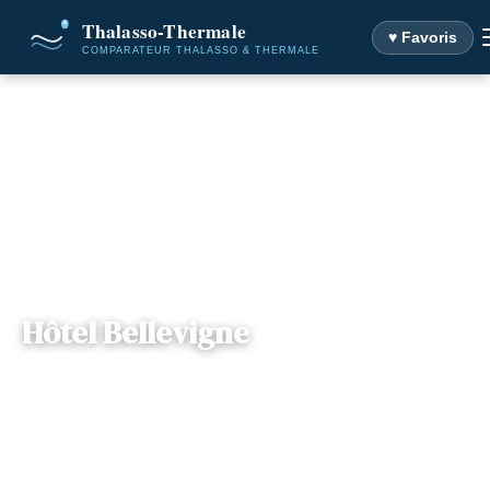
♥ Favoris
Accueil
Destinations
Hôtel Bellevigne
Hôtel Bellevigne
— Rue Caroline Aigle, 21220, Chambolle-
📍
Bourgogne
Musigny, France
3 offres disponibles
Dès
97€