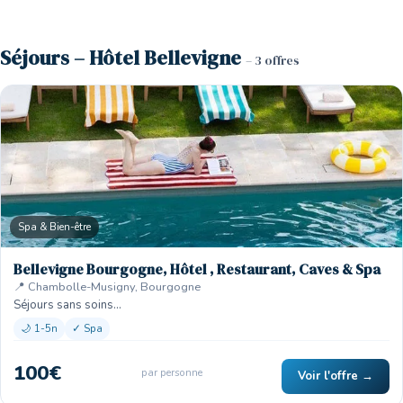
Séjours – Hôtel Bellevigne
– 3 offres
Spa & Bien-être
Bellevigne Bourgogne, Hôtel , Restaurant, Caves & Spa
📍 Chambolle-Musigny, Bourgogne
Séjours sans soins…
🌙 1-5n
✓ Spa
100€
par personne
Voir l'offre →