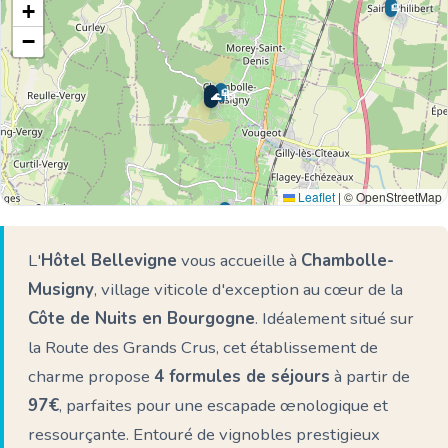
+
🏨
−
🏨
🌊 Ici
Leaflet
|
© OpenStreetMap
🏨
L'
Hôtel Bellevigne
vous accueille à
Chambolle-
Musigny
, village viticole d'exception au cœur de la
Côte de Nuits en Bourgogne
. Idéalement situé sur
la Route des Grands Crus, cet établissement de
charme propose
4 formules de séjours
à partir de
97€
, parfaites pour une escapade œnologique et
ressourçante. Entouré de vignobles prestigieux