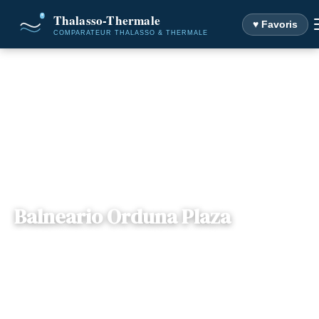
♥ Favoris
Accueil
Destinations
Balneario Orduna Plaza
Balneario Orduna Plaza
Pays basque
— Foru enparantza, 48460,
📍
autonome , Espagne
Urduña/Orduña, Espagne
2 offres disponibles
Dès
314€