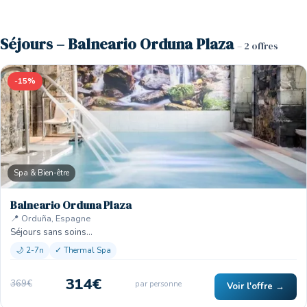
Séjours – Balneario Orduna Plaza
– 2 offres
-15%
Spa & Bien-être
Balneario Orduna Plaza
📍 Orduña, Espagne
Séjours sans soins…
🌙 2-7n
✓ Thermal Spa
314€
369€
par personne
Voir l'offre →