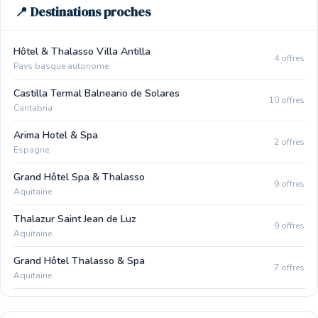
📍 Destinations proches
Hôtel & Thalasso Villa Antilla
4 offres
Pays basque autonome
Castilla Termal Balneario de Solares
10 offres
Cantabria
Arima Hotel & Spa
2 offres
Espagne
Grand Hôtel Spa & Thalasso
9 offres
Aquitaine
Thalazur Saint Jean de Luz
9 offres
Aquitaine
Grand Hôtel Thalasso & Spa
7 offres
Aquitaine