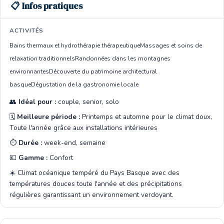
📋 Infos pratiques
ACTIVITÉS
Bains thermaux et hydrothérapie thérapeutique
Massages et soins de
relaxation traditionnels
Randonnées dans les montagnes
environnantes
Découverte du patrimoine architectural
basque
Dégustation de la gastronomie locale
👥
Idéal pour :
couple, senior, solo
🗓️
Meilleure période :
Printemps et automne pour le climat doux,
Toute l'année grâce aux installations intérieures
⏱️
Durée :
week-end, semaine
💶
Gamme :
Confort
☀️ Climat océanique tempéré du Pays Basque avec des
températures douces toute l'année et des précipitations
régulières garantissant un environnement verdoyant.