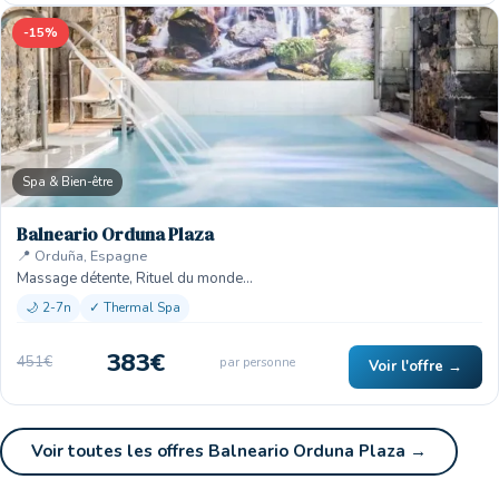
-15%
Spa & Bien-être
Balneario Orduna Plaza
📍 Orduña, Espagne
Massage détente, Rituel du monde…
🌙 2-7n
✓ Thermal Spa
383€
451€
par personne
Voir l'offre →
Voir toutes les offres Balneario Orduna Plaza →