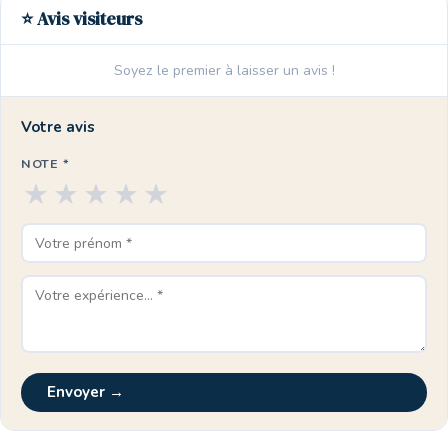
⭐ Avis visiteurs
Soyez le premier à laisser un avis !
Votre avis
NOTE *
★
★
★
★
★
Envoyer →