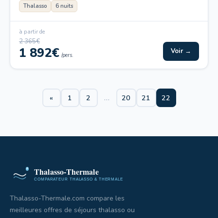
Thalasso
6 nuits
à partir de
2 365€
1 892€
Voir →
/pers.
«
1
2
…
20
21
22
Thalasso-Thermale.com compare les
meilleures offres de séjours thalasso ou