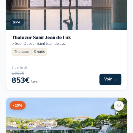
SPA
Thalazur Saint Jean de Luz
Sud-Ouest · Saint Jean de Luz
Thalasso
3 nuits
à partir de
1 066€
853€
Voir →
/pers.
-20%
♡