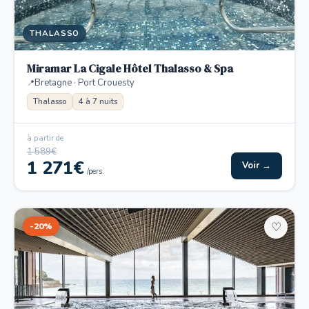
THALASSO
Miramar La Cigale Hôtel Thalasso & Spa
Bretagne · Port Crouesty
Thalasso
4 à 7 nuits
à partir de
1 589€
1 271€
Voir →
/pers.
-20%
♡