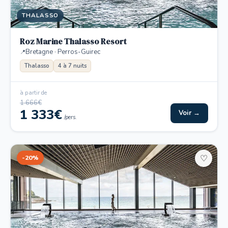
THALASSO
Roz Marine Thalasso Resort
Bretagne · Perros-Guirec
Thalasso
4 à 7 nuits
à partir de
1 666€
1 333€
Voir →
/pers.
-20%
♡