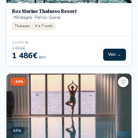
Roz Marine Thalasso Resort
Bretagne · Perros-Guirec
Thalasso
4 à 7 nuits
à partir de
1 858€
1 486€
Voir →
/pers.
-20%
♡
SPA