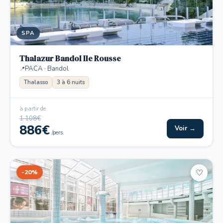
SPA
Thalazur Bandol Ile Rousse
PACA · Bandol
Thalasso
3 à 6 nuits
à partir de
1 108€
886€
Voir →
/pers.
-20%
♡