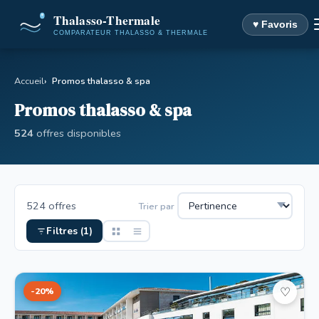
♥ Favoris
Accueil
Promos thalasso & spa
Promos thalasso & spa
524
offres disponibles
524 offres
Trier par
Filtres (1)
-20%
♡