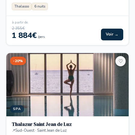
Thalasso
6 nuits
à partir de
2 355€
1 884€
Voir →
/pers.
-20%
♡
SPA
Thalazur Saint Jean de Luz
Sud-Ouest · Saint Jean de Luz