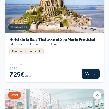
THALASSO
Hôtel de la Baie Thalasso et Spa Marin Prévithal
Normandie · Donville-les-Bains
Thalasso
3 à 6 nuits
à partir de
906€
725€
Voir →
/pers.
-20%
♡