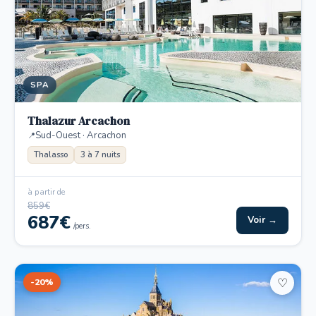
SPA
Thalazur Arcachon
Sud-Ouest · Arcachon
Thalasso
3 à 7 nuits
à partir de
859€
687€
Voir →
/pers.
-20%
♡