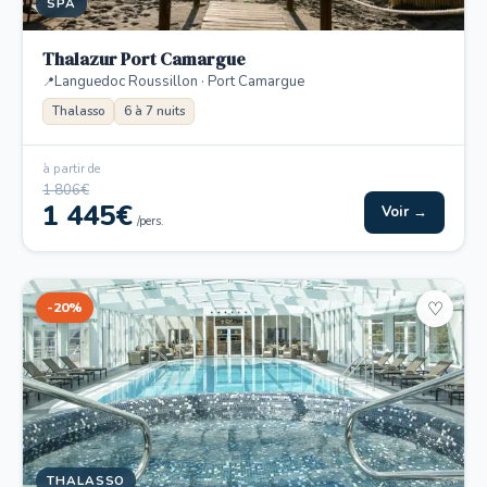
SPA
Thalazur Port Camargue
Languedoc Roussillon · Port Camargue
Thalasso
6 à 7 nuits
à partir de
1 806€
1 445€
Voir →
/pers.
-20%
♡
THALASSO