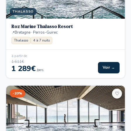
THALASSO
Roz Marine Thalasso Resort
Bretagne · Perros-Guirec
Thalasso
4 à 7 nuits
à partir de
1 611€
1 289€
Voir →
/pers.
-20%
♡