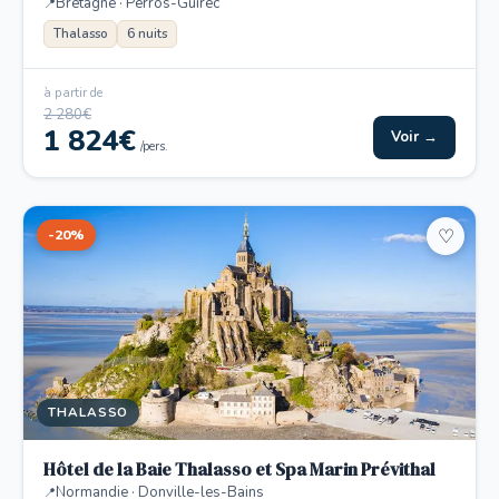
Bretagne · Perros-Guirec
Thalasso
6 nuits
à partir de
2 280€
1 824€
Voir →
/pers.
-20%
♡
THALASSO
Hôtel de la Baie Thalasso et Spa Marin Prévithal
Normandie · Donville-les-Bains