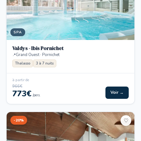
SPA
Valdys - Ibis Pornichet
Grand Ouest · Pornichet
Thalasso
3 à 7 nuits
à partir de
966€
773€
Voir →
/pers.
-20%
♡