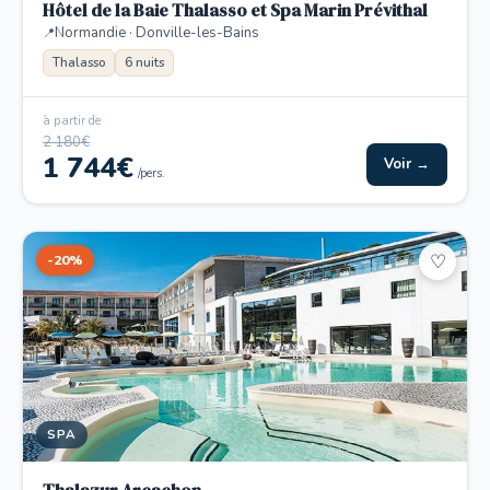
Hôtel de la Baie Thalasso et Spa Marin Prévithal
Normandie · Donville-les-Bains
Thalasso
6 nuits
à partir de
2 180€
1 744€
Voir →
/pers.
-20%
♡
SPA