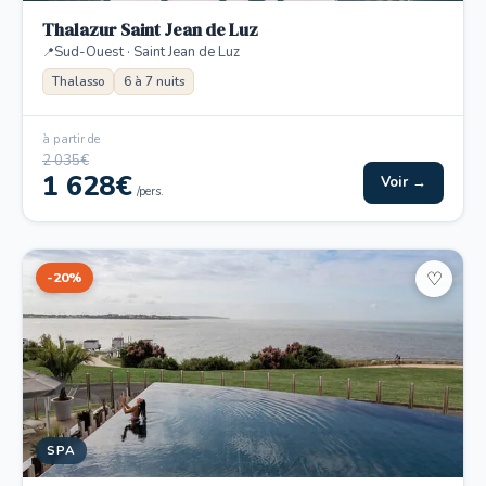
Thalazur Saint Jean de Luz
Sud-Ouest · Saint Jean de Luz
Thalasso
6 à 7 nuits
à partir de
2 035€
1 628€
Voir →
/pers.
-20%
♡
SPA