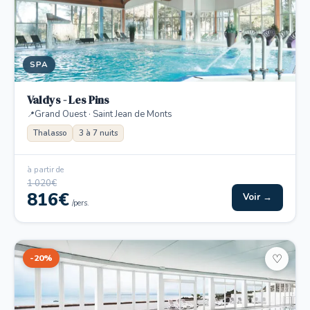
SPA
Valdys - Les Pins
Grand Ouest · Saint Jean de Monts
Thalasso
3 à 7 nuits
à partir de
1 020€
816€
Voir →
/pers.
-20%
♡