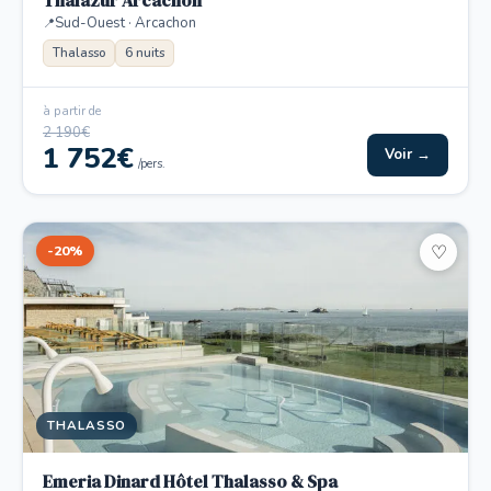
Thalazur Arcachon
Sud-Ouest · Arcachon
Thalasso
6 nuits
à partir de
2 190€
1 752€
Voir →
/pers.
-20%
♡
THALASSO
Emeria Dinard Hôtel Thalasso & Spa