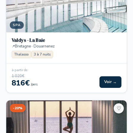
SPA
Valdys - La Baie
Bretagne · Douarnenez
Thalasso
3 à 7 nuits
à partir de
1 020€
816€
Voir →
/pers.
-20%
♡