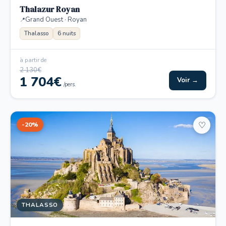
Thalazur Royan
Grand Ouest · Royan
Thalasso
6 nuits
à partir de
2 130€
1 704€
Voir →
/pers.
-20%
♡
THALASSO