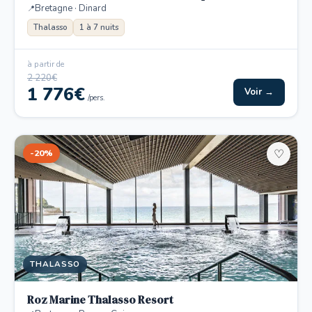
Bretagne · Dinard
Thalasso
1 à 7 nuits
à partir de
2 220€
1 776€
Voir →
/pers.
-20%
♡
THALASSO
Roz Marine Thalasso Resort