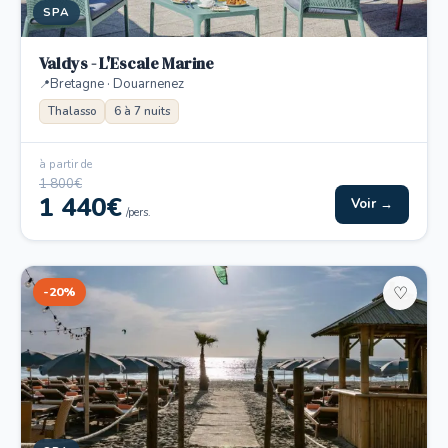
SPA
Valdys - L'Escale Marine
Bretagne · Douarnenez
Thalasso
6 à 7 nuits
à partir de
1 800€
1 440€
Voir →
/pers.
-20%
♡