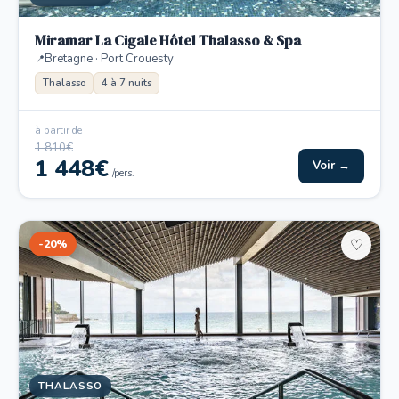
Miramar La Cigale Hôtel Thalasso & Spa
Bretagne · Port Crouesty
Thalasso
4 à 7 nuits
à partir de
1 810€
1 448€
Voir →
/pers.
-20%
♡
THALASSO