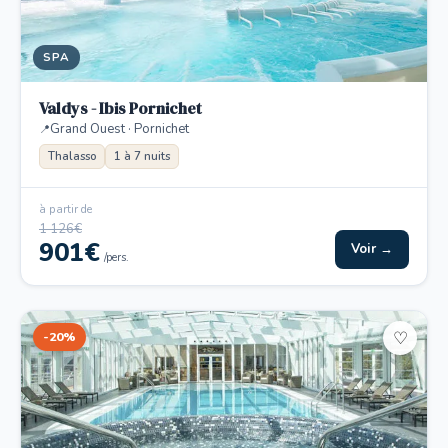
SPA
Valdys - Ibis Pornichet
Grand Ouest · Pornichet
Thalasso
1 à 7 nuits
à partir de
1 126€
901€
Voir →
/pers.
-20%
♡