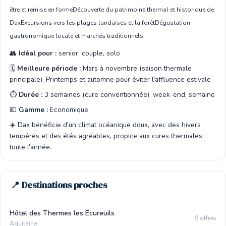
être et remise en forme
Découverte du patrimoine thermal et historique de
Dax
Excursions vers les plages landaises et la forêt
Dégustation
gastronomique locale et marchés traditionnels
👥
Idéal pour :
senior, couple, solo
🗓️
Meilleure période :
Mars à novembre (saison thermale
principale), Printemps et automne pour éviter l'affluence estivale
⏱️
Durée :
3 semaines (cure conventionnée), week-end, semaine
💶
Gamme :
Economique
☀️ Dax bénéficie d'un climat océanique doux, avec des hivers
tempérés et des étés agréables, propice aux cures thermales
toute l'année.
📍 Destinations proches
Hôtel des Thermes les Écureuils
9 offres
Aquitaine