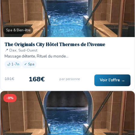
Spa & Bien-être
The Originals City Hôtel Thermes de l'Avenue
📍 Dax, Sud-Ouest
Massage détente, Rituel du monde…
🌙 1-7n
✓ Spa
168€
191€
par personne
Voir l'offre →
-8%