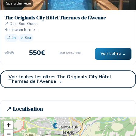
Spa & Bien-être
The Originals City Hôtel Thermes de l'Avenue
📍 Dax, Sud-Ouest
Remise en forme…
🌙 5n
✓ Spa
550€
598€
par personne
Voir l'offre →
Voir toutes les offres The Originals City Hôtel
Thermes de l'Avenue →
📍 Localisation
+
🏨
−