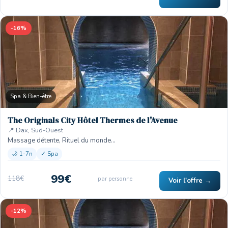
-16%
Spa & Bien-être
The Originals City Hôtel Thermes de l'Avenue
📍 Dax, Sud-Ouest
Massage détente, Rituel du monde…
🌙 1-7n
✓ Spa
99€
118€
par personne
Voir l'offre →
-12%