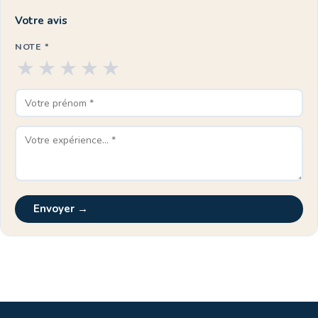
Votre avis
NOTE *
★
★
★
★
★
Envoyer →