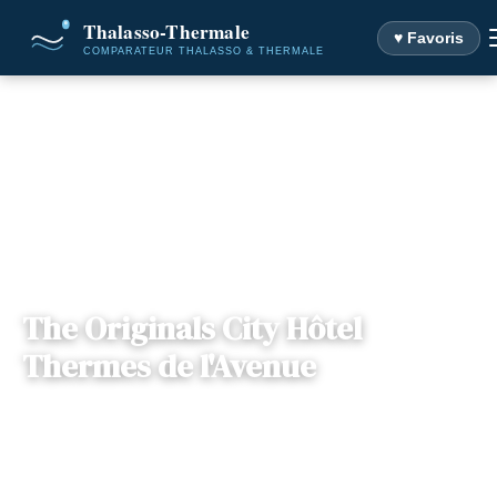
♥ Favoris
Accueil
Destinations
The Originals City Hôtel Thermes de l'Avenue
The Originals City Hôtel
Thermes de l'Avenue
📍
Nouvelle-Aquitaine
— 40100, Dax, France
4 offres disponibles
Dès
46€