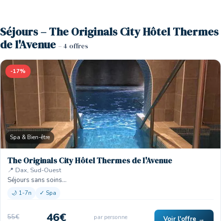
Séjours – The Originals City Hôtel Thermes
de l'Avenue
– 4 offres
-17%
Spa & Bien-être
The Originals City Hôtel Thermes de l'Avenue
📍 Dax, Sud-Ouest
Séjours sans soins…
🌙 1-7n
✓ Spa
46€
55€
par personne
Voir l'offre →