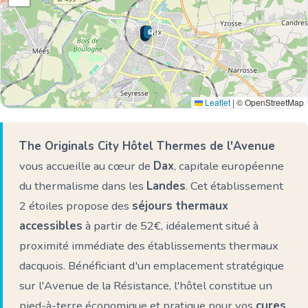
🏨
🌊 Ici
Leaflet
|
© OpenStreetMap
The Originals City Hôtel Thermes de l'Avenue
vous accueille au cœur de
Dax
, capitale européenne
du thermalisme dans les
Landes
. Cet établissement
2 étoiles propose des
séjours thermaux
accessibles
à partir de 52€, idéalement situé à
proximité immédiate des établissements thermaux
dacquois. Bénéficiant d'un emplacement stratégique
sur l'Avenue de la Résistance, l'hôtel constitue un
pied-à-terre économique et pratique pour vos
cures