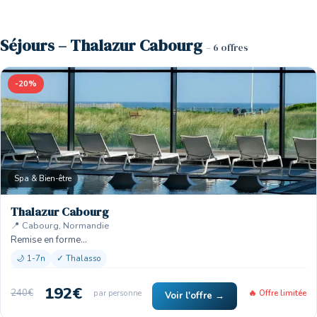
Séjours – Thalazur Cabourg
– 6 offres
-20%
Spa & Bien-être
Thalazur Cabourg
📍 Cabourg, Normandie
Remise en forme…
🌙 1-7n
✓ Thalasso
192€
240€
par personne
🔥 Offre limitée
Voir l'offre →