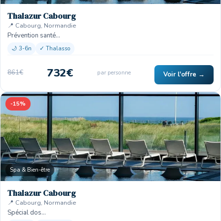
Thalazur Cabourg
📍 Cabourg, Normandie
Prévention santé…
🌙 3-6n
✓ Thalasso
732€
861€
par personne
Voir l'offre →
-15%
Spa & Bien-être
Thalazur Cabourg
📍 Cabourg, Normandie
Spécial dos…