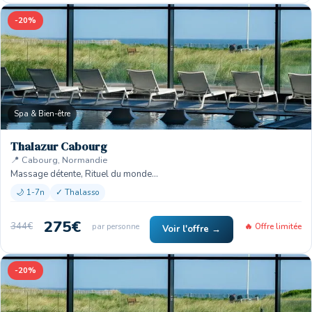
-20%
Spa & Bien-être
Thalazur Cabourg
📍 Cabourg, Normandie
Massage détente, Rituel du monde…
🌙 1-7n
✓ Thalasso
275€
344€
par personne
🔥 Offre limitée
Voir l'offre →
-20%