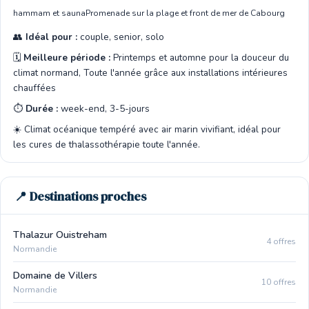
hammam et sauna
Promenade sur la plage et front de mer de Cabourg
👥
Idéal pour :
couple, senior, solo
🗓️
Meilleure période :
Printemps et automne pour la douceur du
climat normand, Toute l'année grâce aux installations intérieures
chauffées
⏱️
Durée :
week-end, 3-5-jours
☀️ Climat océanique tempéré avec air marin vivifiant, idéal pour
les cures de thalassothérapie toute l'année.
📍 Destinations proches
Thalazur Ouistreham
4 offres
Normandie
Domaine de Villers
10 offres
Normandie