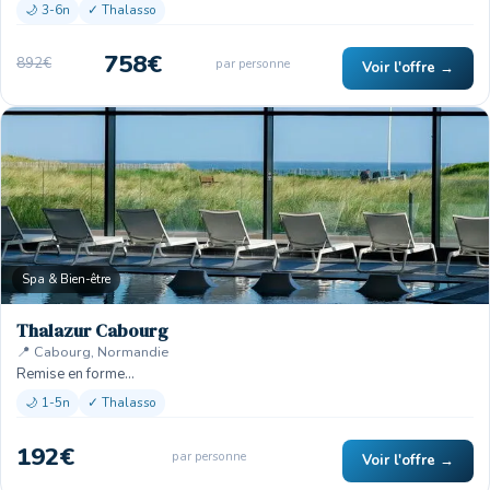
🌙 3-6n
✓ Thalasso
758€
892€
par personne
Voir l'offre →
Spa & Bien-être
Thalazur Cabourg
📍 Cabourg, Normandie
Remise en forme…
🌙 1-5n
✓ Thalasso
192€
par personne
Voir l'offre →