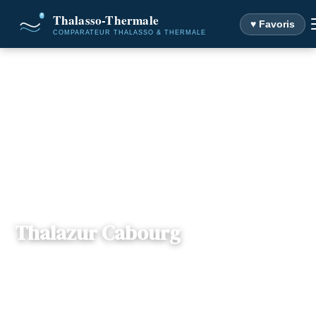
♥ Favoris
Accueil
Destinations
Thalazur Cabourg
Thalazur Cabourg
📍
Normandie
— Allée du Château, 14390, Cabourg, France
6 offres disponibles
Dès
192€