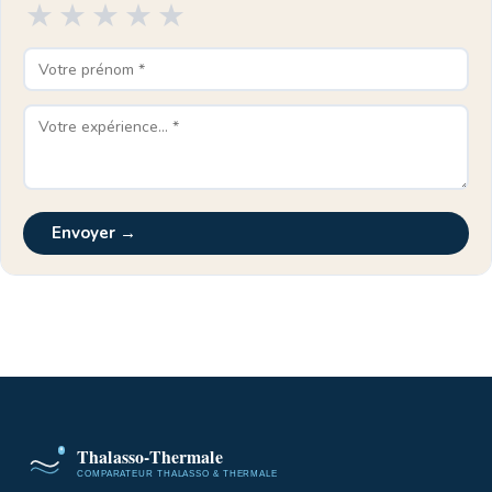
★
★
★
★
★
Envoyer →