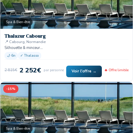
Spa & Bien-être
Thalazur Cabourg
📍 Cabourg, Normandie
Silhouette & minceur…
🌙 6n
✓ Thalasso
2 252€
2 815€
par personne
🔥 Offre limitée
Voir l'offre →
-15%
Spa & Bien-être