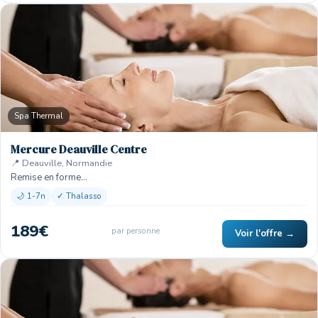
Spa Thermal
Mercure Deauville Centre
📍 Deauville, Normandie
Remise en forme…
🌙 1-7n
✓ Thalasso
189€
par personne
Voir l'offre →