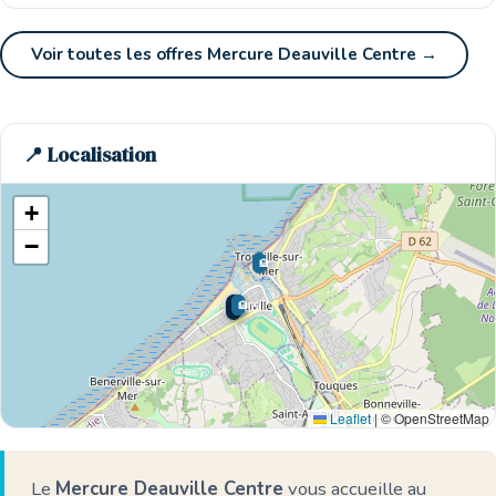
Voir toutes les offres Mercure Deauville Centre →
📍 Localisation
+
−
🏨
🏨
🏨
🏨
🌊 Ici
Leaflet
|
© OpenStreetMap
Le
Mercure Deauville Centre
vous accueille au