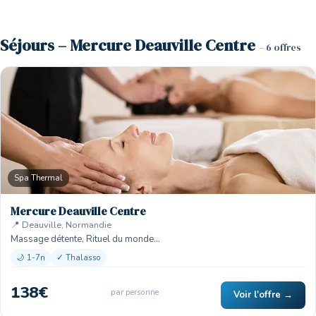
Séjours – Mercure Deauville Centre
– 6 offres
Spa Thermal
Mercure Deauville Centre
📍 Deauville, Normandie
Massage détente, Rituel du monde…
🌙 1-7n
✓ Thalasso
138€
par personne
Voir l'offre →