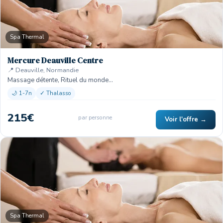
Spa Thermal
Mercure Deauville Centre
📍 Deauville, Normandie
Massage détente, Rituel du monde…
🌙 1-7n
✓ Thalasso
215€
par personne
Voir l'offre →
Spa Thermal