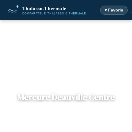
♥ Favoris
Accueil
Destinations
Mercure Deauville Centre
Mercure Deauville Centre
📍
Normandie
— 14800, Deauville, France
6 offres disponibles
Dès
138€