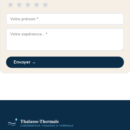
★
★
★
★
★
Envoyer →