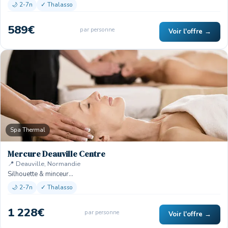
🌙 2-7n
✓ Thalasso
589€
par personne
Voir l'offre →
Spa Thermal
Mercure Deauville Centre
📍 Deauville, Normandie
Silhouette & minceur…
🌙 2-7n
✓ Thalasso
1 228€
par personne
Voir l'offre →