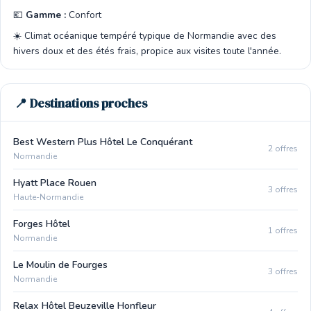
💶
Gamme :
Confort
☀️ Climat océanique tempéré typique de Normandie avec des
hivers doux et des étés frais, propice aux visites toute l'année.
📍 Destinations proches
Best Western Plus Hôtel Le Conquérant
2 offres
Normandie
Hyatt Place Rouen
3 offres
Haute-Normandie
Forges Hôtel
1 offres
Normandie
Le Moulin de Fourges
3 offres
Normandie
Relax Hôtel Beuzeville Honfleur