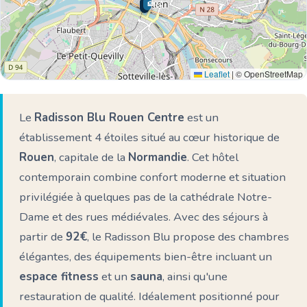
🏨
🌊 Ici
Leaflet
|
© OpenStreetMap
Le
Radisson Blu Rouen Centre
est un
établissement 4 étoiles situé au cœur historique de
Rouen
, capitale de la
Normandie
. Cet hôtel
contemporain combine confort moderne et situation
privilégiée à quelques pas de la cathédrale Notre-
Dame et des rues médiévales. Avec des séjours à
partir de
92€
, le Radisson Blu propose des chambres
élégantes, des équipements bien-être incluant un
espace fitness
et un
sauna
, ainsi qu'une
restauration de qualité. Idéalement positionné pour