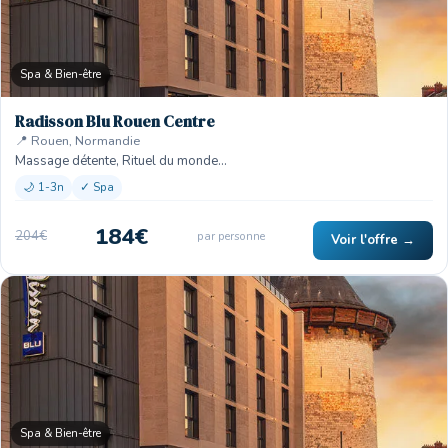
Spa & Bien-être
Radisson Blu Rouen Centre
📍 Rouen, Normandie
Massage détente, Rituel du monde…
🌙 1-3n
✓ Spa
184€
204€
par personne
Voir l'offre →
Spa & Bien-être