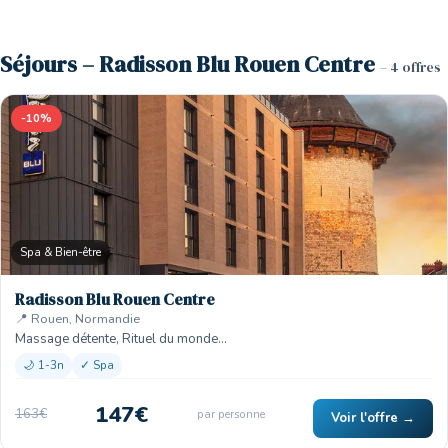
Séjours – Radisson Blu Rouen Centre
– 4 offres
-10%
Spa & Bien-être
Radisson Blu Rouen Centre
📍 Rouen, Normandie
Massage détente, Rituel du monde…
🌙 1-3n
✓ Spa
147€
163€
par personne
Voir l'offre →