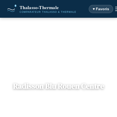
♥ Favoris
Accueil
Destinations
Radisson Blu Rouen Centre
Radisson Blu Rouen Centre
📍
Normandie
— Rouen, France
4 offres disponibles
Dès
92€