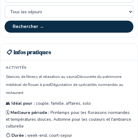
Rechercher →
📋 Infos pratiques
ACTIVITÉS
Séances de fitness et relaxation au sauna
Découverte du patrimoine
médiéval de Rouen à pied
Dégustation de spécialités normandes au
restaurant
👥
Idéal pour :
couple, famille, affaires, solo
🗓️
Meilleure période :
Printemps pour les floraisons normandes
et températures douces, Automne pour les couleurs et l'ambiance
culturelle
⏱️
Durée :
week-end, court-sejour