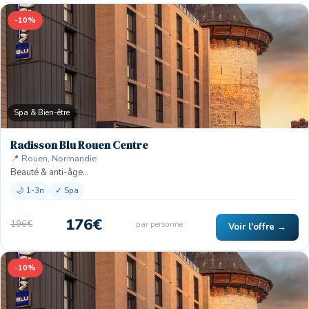
-10%
Spa & Bien-être
Radisson Blu Rouen Centre
📍 Rouen, Normandie
Beauté & anti-âge…
🌙 1-3n
✓ Spa
176€
196€
par personne
Voir l'offre →
-10%