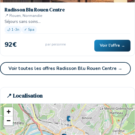
Radisson Blu Rouen Centre
📍 Rouen, Normandie
Séjours sans soins…
🌙 1-3n
✓ Spa
92€
par personne
Voir l'offre →
Voir toutes les offres Radisson Blu Rouen Centre →
📍 Localisation
+
🏨
−