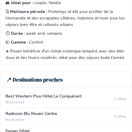
👥
Idéal pour :
couple, famille
🗓️
Meilleure période :
Printemps et été pour profiter de la
Normandie et des escapades côtières, Automne et hiver pour les
séjours bien-être et culturels urbains
⏱️
Durée :
week-end, semaine
💶
Gamme :
Confort
☀️ Rouen bénéficie d'un climat océanique tempéré avec des étés
doux et des hivers modérés, idéal pour des séjours toute l'année.
📍 Destinations proches
Best Western Plus Hôtel Le Conquérant
2 offres
Normandie
Radisson Blu Rouen Centre
4 offres
Normandie
Forges Hôtel