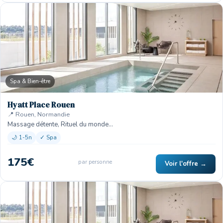
Spa & Bien-être
Hyatt Place Rouen
📍 Rouen, Normandie
Massage détente, Rituel du monde…
🌙 1-5n
✓ Spa
175€
par personne
Voir l'offre →