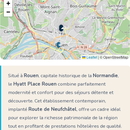
+
−
🌊 Ici
🏨
🏨
Leaflet
|
© OpenStreetMap
Situé à
Rouen
, capitale historique de la
Normandie
,
le
Hyatt Place Rouen
combine parfaitement
modernité et confort pour des séjours détente et
découverte. Cet établissement contemporain,
implanté
Route de Neufchâtel
, offre un cadre idéal
pour explorer la richesse patrimoniale de la région
tout en profitant de prestations hôtelières de qualité.