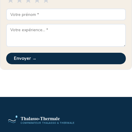
★
★
★
★
★
Envoyer →