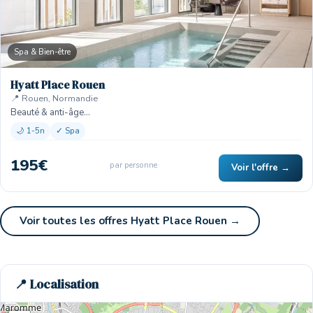
Spa & Bien-être
Hyatt Place Rouen
📍 Rouen, Normandie
Beauté & anti-âge…
🌙 1-5n
✓ Spa
195€
par personne
Voir l'offre →
Voir toutes les offres Hyatt Place Rouen →
📍 Localisation