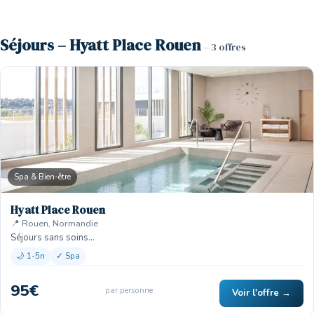
Séjours – Hyatt Place Rouen
– 3 offres
Spa & Bien-être
Hyatt Place Rouen
📍 Rouen, Normandie
Séjours sans soins…
🌙 1-5n
✓ Spa
95€
par personne
Voir l'offre →