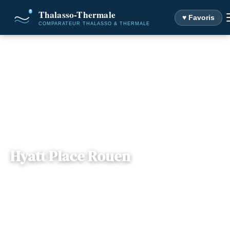
♥ Favoris
Accueil
Destinations
Hyatt Place Rouen
Hyatt Place Rouen
Haute-
— Route de Neufchâtel, 76000, Rouen,
📍
Normandie
France
3 offres disponibles
Dès
95€