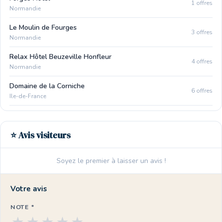
1 offres
Normandie
Le Moulin de Fourges
3 offres
Normandie
Relax Hôtel Beuzeville Honfleur
4 offres
Normandie
Domaine de la Corniche
6 offres
Ile-de-France
⭐ Avis visiteurs
Soyez le premier à laisser un avis !
Votre avis
NOTE *