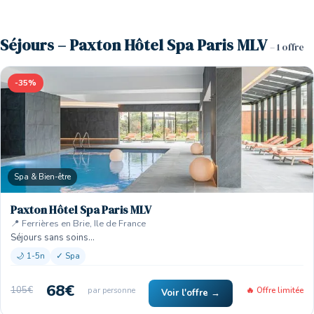
Séjours – Paxton Hôtel Spa Paris MLV
– 1 offre
-35%
Spa & Bien-être
Paxton Hôtel Spa Paris MLV
📍 Ferrières en Brie, Ile de France
Séjours sans soins…
🌙 1-5n
✓ Spa
68€
105€
par personne
🔥 Offre limitée
Voir l'offre →