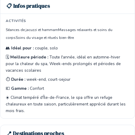
📋 Infos pratiques
ACTIVITÉS
Séances de jacuzzi et hammam
Massages relaxants et soins du
corps
Soins du visage et rituels bien-être
👥
Idéal pour :
couple, solo
🗓️
Meilleure période :
Toute l'année, idéal en automne-hiver
pour la chaleur du spa, Week-ends prolongés et périodes de
vacances scolaires
⏱️
Durée :
week-end, court-sejour
💶
Gamme :
Confort
☀️ Climat tempéré d'Île-de-France, le spa offre un refuge
chaleureux en toute saison, particulièrement apprécié durant les
mois frais.
📍 Destinations proches