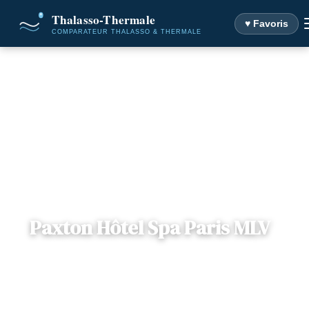
♥ Favoris
Accueil
Destinations
Paxton Hôtel Spa Paris MLV
Paxton Hôtel Spa Paris MLV
📍
Ile-de-France
— 77164, Ferrières-en-Brie, France
1 offre disponible
Dès
68€