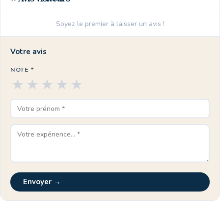
Soyez le premier à laisser un avis !
Votre avis
NOTE *
★
★
★
★
★
Envoyer →