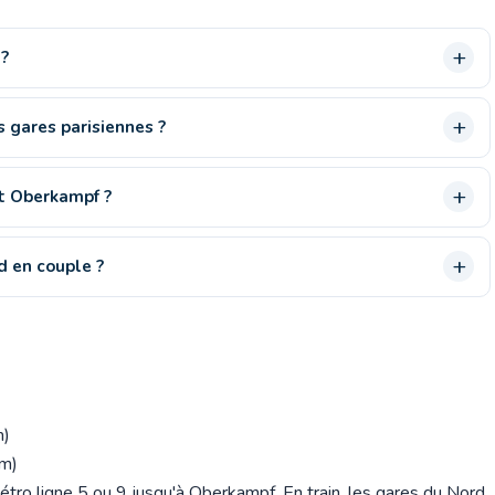
 ?
 gares parisiennes ?
it Oberkampf ?
d en couple ?
m)
km)
étro ligne 5 ou 9 jusqu'à Oberkampf. En train, les gares du Nord