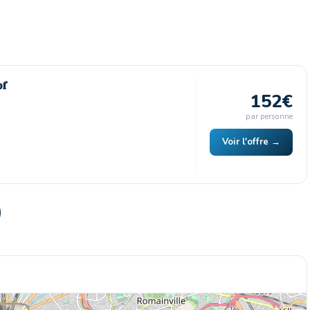
pf
152€
par personne
Voir l'offre →