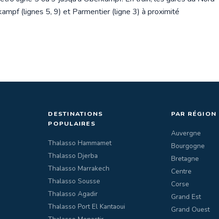
ampf (lignes 5, 9) et Parmentier (ligne 3) à proximité
DESTINATIONS
PAR RÉGION
POPULAIRES
Auvergne
Thalasso Hammamet
Bourgogne
Thalasso Djerba
Bretagne
Thalasso Marrakech
Centre
Thalasso Sousse
Corse
Thalasso Agadir
Grand Est
Thalasso Port El Kantaoui
Grand Ouest