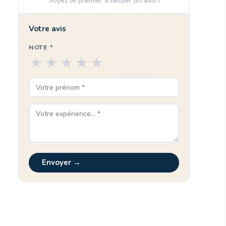
Soyez le premier à laisser un avis !
Votre avis
NOTE *
★
★
★
★
★
Envoyer →