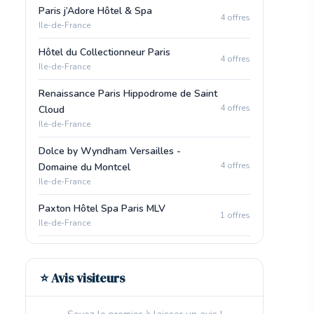
Paris j’Adore Hôtel & Spa
4 offres
Ile-de-France
Hôtel du Collectionneur Paris
4 offres
Ile-de-France
Renaissance Paris Hippodrome de Saint
4 offres
Cloud
Ile-de-France
Dolce by Wyndham Versailles -
4 offres
Domaine du Montcel
Ile-de-France
Paxton Hôtel Spa Paris MLV
1 offres
Ile-de-France
⭐ Avis visiteurs