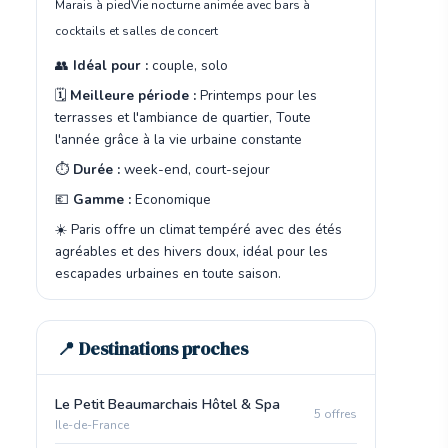
Marais à pied
Vie nocturne animée avec bars à
cocktails et salles de concert
👥
Idéal pour :
couple, solo
🗓️
Meilleure période :
Printemps pour les
terrasses et l'ambiance de quartier, Toute
l'année grâce à la vie urbaine constante
⏱️
Durée :
week-end, court-sejour
💶
Gamme :
Economique
☀️ Paris offre un climat tempéré avec des étés
agréables et des hivers doux, idéal pour les
escapades urbaines en toute saison.
📍 Destinations proches
Le Petit Beaumarchais Hôtel & Spa
5 offres
Ile-de-France