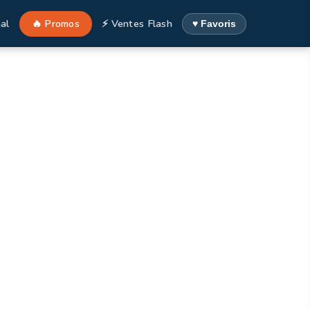
al
🔥 Promos
⚡ Ventes Flash
♥ Favoris