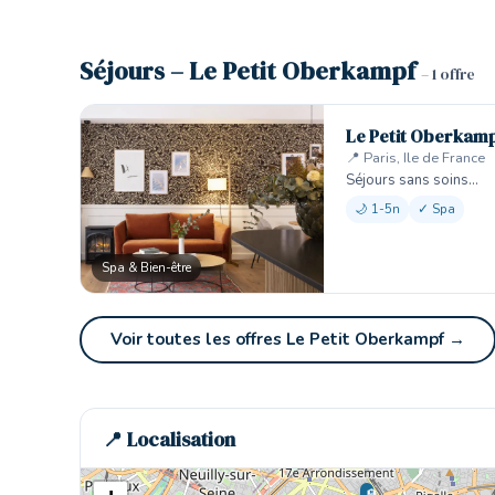
Séjours – Le Petit Oberkampf
– 1 offre
Le Petit Oberkam
📍 Paris, Ile de France
Séjours sans soins…
🌙 1-5n
✓ Spa
Spa & Bien-être
Voir toutes les offres Le Petit Oberkampf →
📍 Localisation
🏨