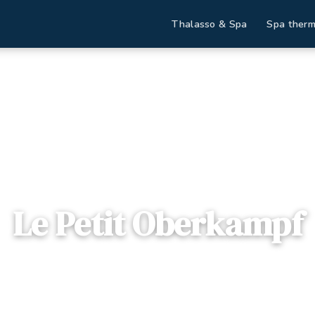
Thalasso & Spa
Spa therm
Accueil
Destinations
Le Petit Oberkampf
Le Petit Oberkampf
📍
Ile-de-France
— Rue Oberkampf, 75011, Paris, France
1 offre disponible
Dès
152€