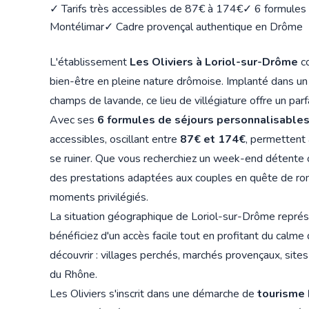
✓ Tarifs très accessibles de 87€ à 174€
✓ 6 formules 
Montélimar
✓ Cadre provençal authentique en Drôme
L'établissement
Les Oliviers à Loriol-sur-Drôme
co
bien-être en pleine nature drômoise. Implanté dans un 
champs de lavande, ce lieu de villégiature offre un parfai
Avec ses
6 formules de séjours personnalisable
accessibles, oscillant entre
87€ et 174€
, permettent 
se ruiner. Que vous recherchiez un week-end détente 
des prestations adaptées aux couples en quête de r
moments privilégiés.
La situation géographique de Loriol-sur-Drôme représ
bénéficiez d'un accès facile tout en profitant du calm
découvrir : villages perchés, marchés provençaux, sit
du Rhône.
Les Oliviers s'inscrit dans une démarche de
tourisme 