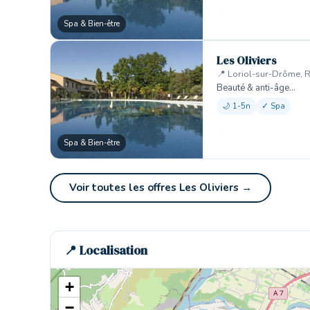
Spa & Bien-être
Les Oliviers
📍 Loriol-sur-Drôme, 
Beauté & anti-âge…
🌙 1-5n
✓ Spa
Spa & Bien-être
Voir toutes les offres Les Oliviers →
📍 Localisation
+
−