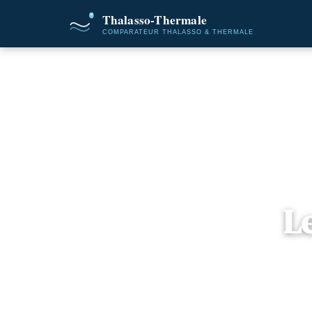
Accueil
Le
📍
Rhô
6 o