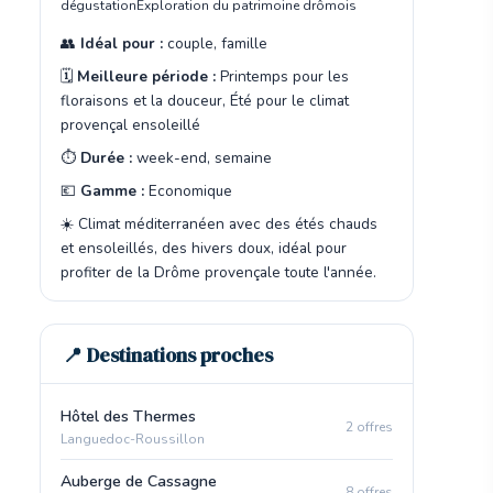
dégustation
Exploration du patrimoine drômois
👥
Idéal pour :
couple, famille
🗓️
Meilleure période :
Printemps pour les
floraisons et la douceur, Été pour le climat
provençal ensoleillé
⏱️
Durée :
week-end, semaine
💶
Gamme :
Economique
☀️ Climat méditerranéen avec des étés chauds
et ensoleillés, des hivers doux, idéal pour
profiter de la Drôme provençale toute l'année.
📍 Destinations proches
Hôtel des Thermes
2 offres
Languedoc-Roussillon
Auberge de Cassagne
8 offres