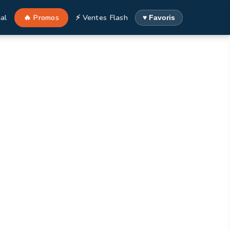
al
🔥 Promos
⚡ Ventes Flash
♥ Favoris
France