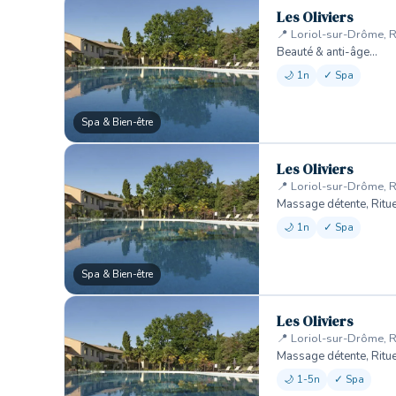
Les Oliviers
📍 Loriol-sur-Drôme, 
Beauté & anti-âge…
🌙 1n
✓ Spa
Spa & Bien-être
Les Oliviers
📍 Loriol-sur-Drôme, 
Massage détente, Ritu
🌙 1n
✓ Spa
Spa & Bien-être
Les Oliviers
📍 Loriol-sur-Drôme, 
Massage détente, Ritu
🌙 1-5n
✓ Spa