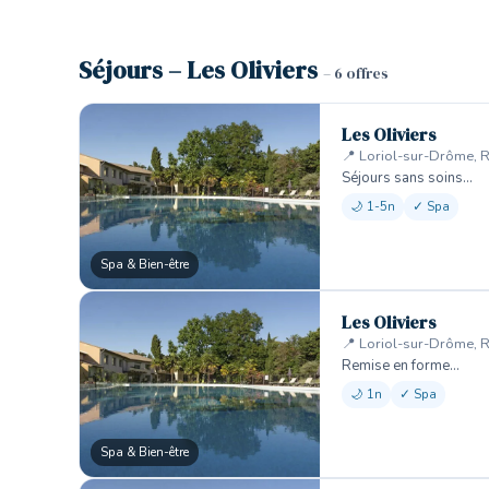
Séjours – Les Oliviers
– 6 offres
Les Oliviers
📍 Loriol-sur-Drôme, 
Séjours sans soins…
🌙 1-5n
✓ Spa
Spa & Bien-être
Les Oliviers
📍 Loriol-sur-Drôme, 
Remise en forme…
🌙 1n
✓ Spa
Spa & Bien-être