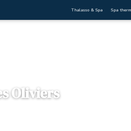
Thalasso & Spa
Spa therm
Destinations
Les Oliviers
s Oliviers
ne-Alpes
— Rue Louis d'Arbalestier, 26270, Loriol-sur-Drôme, 
ffres disponibles
Dès
87€