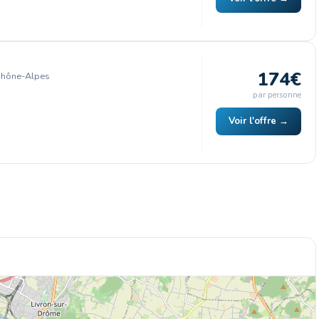
174€
Rhône-Alpes
par personne
Voir l'offre →