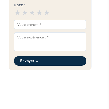
NOTE *
★
★
★
★
★
Envoyer →