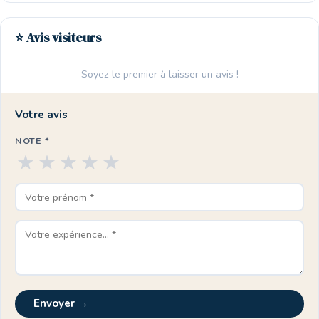
⭐ Avis visiteurs
Soyez le premier à laisser un avis !
Votre avis
NOTE *
★
★
★
★
★
Envoyer →