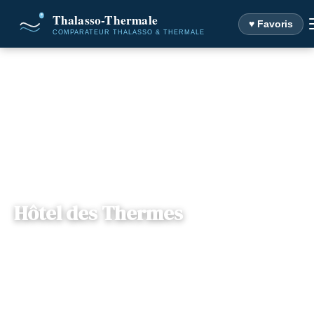
♥ Favoris
Accueil
Destinations
Hôtel des Thermes
Hôtel des Thermes
Languedoc-
— 30500, Allègre-les-Fumades,
📍
Roussillon
France
2 offres disponibles
Dès
70€