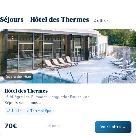
Séjours – Hôtel des Thermes
– 2 offres
Spa & Bien-être
Hôtel des Thermes
📍 Allègre-les-Fumades, Languedoc Roussillon
Séjours sans soins…
🌙 1-14n
✓ Thermal Spa
70€
par personne
Voir l'offre →