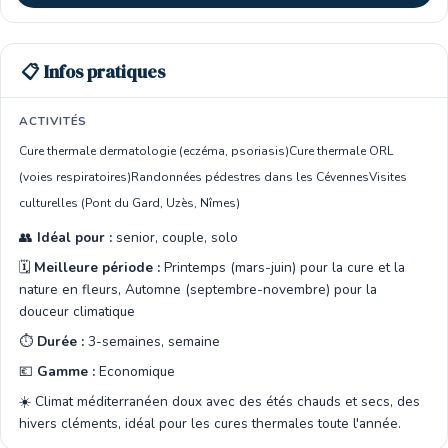
📋 Infos pratiques
ACTIVITÉS
Cure thermale dermatologie (eczéma, psoriasis)
Cure thermale ORL
(voies respiratoires)
Randonnées pédestres dans les Cévennes
Visites
culturelles (Pont du Gard, Uzès, Nîmes)
👥
Idéal pour :
senior, couple, solo
🗓️
Meilleure période :
Printemps (mars-juin) pour la cure et la
nature en fleurs, Automne (septembre-novembre) pour la
douceur climatique
⏱️
Durée :
3-semaines, semaine
💶
Gamme :
Economique
☀️ Climat méditerranéen doux avec des étés chauds et secs, des
hivers cléments, idéal pour les cures thermales toute l'année.