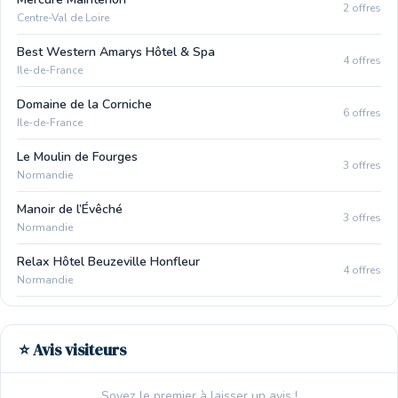
2 offres
Centre-Val de Loire
Best Western Amarys Hôtel & Spa
4 offres
Ile-de-France
Domaine de la Corniche
6 offres
Ile-de-France
Le Moulin de Fourges
3 offres
Normandie
Manoir de l’Évêché
3 offres
Normandie
Relax Hôtel Beuzeville Honfleur
4 offres
Normandie
⭐ Avis visiteurs
Soyez le premier à laisser un avis !