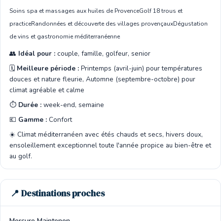
Soins spa et massages aux huiles de Provence
Golf 18 trous et
practice
Randonnées et découverte des villages provençaux
Dégustation
de vins et gastronomie méditerranéenne
👥
Idéal pour :
couple, famille, golfeur, senior
🗓️
Meilleure période :
Printemps (avril-juin) pour températures
douces et nature fleurie, Automne (septembre-octobre) pour
climat agréable et calme
⏱️
Durée :
week-end, semaine
💶
Gamme :
Confort
☀️ Climat méditerranéen avec étés chauds et secs, hivers doux,
ensoleillement exceptionnel toute l'année propice au bien-être et
au golf.
📍 Destinations proches
Mercure Maintenon