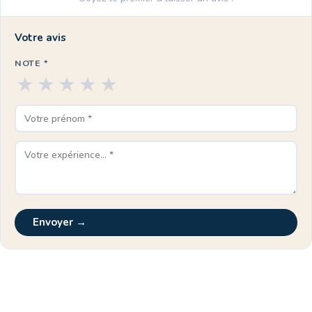
Votre avis
NOTE *
★
★
★
★
★
Envoyer →