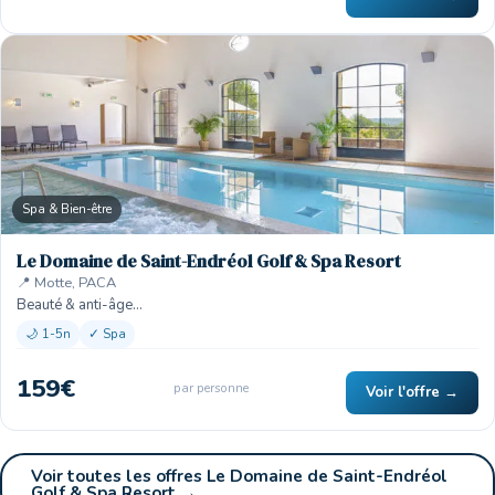
Spa & Bien-être
Le Domaine de Saint-Endréol Golf & Spa Resort
📍 Motte, PACA
Beauté & anti-âge…
🌙 1-5n
✓ Spa
159€
par personne
Voir l'offre →
Voir toutes les offres Le Domaine de Saint-Endréol
Golf & Spa Resort →