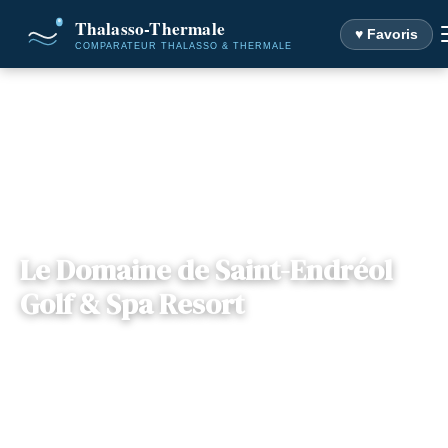
♥ Favoris
Accueil
Destinations
Le Domaine de Saint-Endréol Golf & Spa Resort
Le Domaine de Saint-Endréol
Golf & Spa Resort
Provence-Alpes Côte-
— 28340, Lamblore,
📍
d'Azur
France
2 offres disponibles
Dès
89€