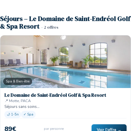
Séjours – Le Domaine de Saint-Endréol Golf
& Spa Resort
– 2 offres
Spa & Bien-être
Le Domaine de Saint-Endréol Golf & Spa Resort
📍 Motte, PACA
Séjours sans soins…
🌙 1-5n
✓ Spa
89€
par personne
Voir l'offre →