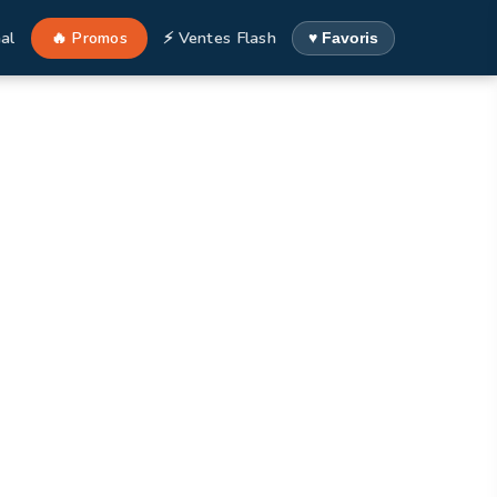
al
🔥 Promos
⚡ Ventes Flash
♥ Favoris
Espagne