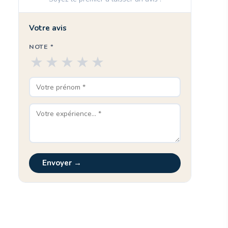
Votre avis
NOTE *
★
★
★
★
★
Envoyer →