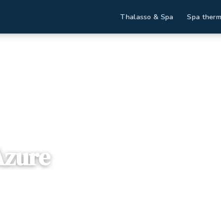
Thalasso & Spa
Spa therm
Destinations
L'Azure
Azure
logne , Espagne
— Carrer dels Esports, 17310, Lloret de Mar, 
fres disponibles
Dès
151€