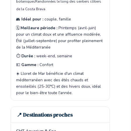
botaniques
Randonnées le long des sentiers côtiers
de la Costa Brava
👥
Idéal pour :
couple, famille
🗓️
Meilleure période :
Printemps (avril-juin)
pour un climat doux et une affluence modérée,
Été (juillet-septembre) pour profiter pleinement
de la Méditerranée
⏱️
Durée :
week-end, semaine
💶
Gamme :
Confort
☀️ Lloret de Mar bénéficie d'un climat
méditerranéen avec des étés chauds et
ensoleillés (25-30°C) et des hivers doux, idéal
pour le bien-être toute l'année.
📍 Destinations proches