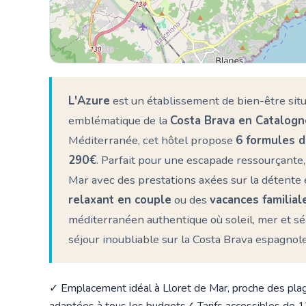
L'Azure
est un établissement de bien-être si
emblématique de la
Costa Brava en Catalogn
🏨
Méditerranée, cet hôtel propose
6 formules d
290€
. Parfait pour une escapade ressourçante
Mar avec des prestations axées sur la détente 
🏨
🏨
🏨
relaxant en couple
ou des
vacances familial
méditerranéen authentique où soleil, mer et 
séjour inoubliable sur la Costa Brava espagnole
✓ Emplacement idéal à Lloret de Mar, proche des pla