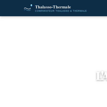
Accueil
L'
📍
Cata
3 of