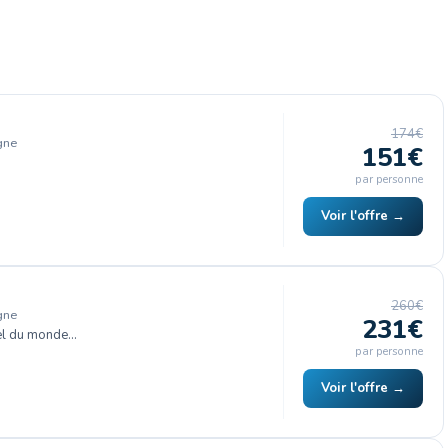
174€
gne
151€
par personne
Voir l'offre →
260€
gne
231€
el du monde…
par personne
Voir l'offre →