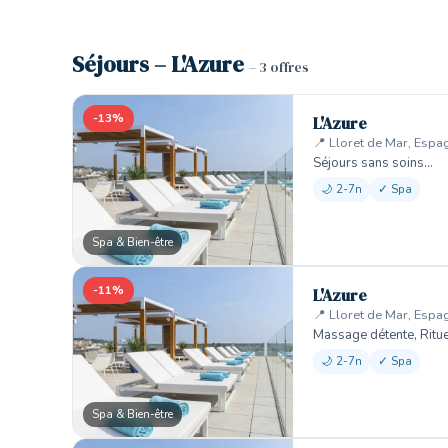
Séjours – L'Azure
– 3 offres
-13%
L'Azure
📍 Lloret de Mar, Espa
Séjours sans soins…
🌙 2-7n
✓ Spa
Spa & Bien-être
-11%
L'Azure
🏨
📍 Lloret de Mar, Espa
Massage détente, Ritu
🌙 2-7n
✓ Spa
Spa & Bien-être