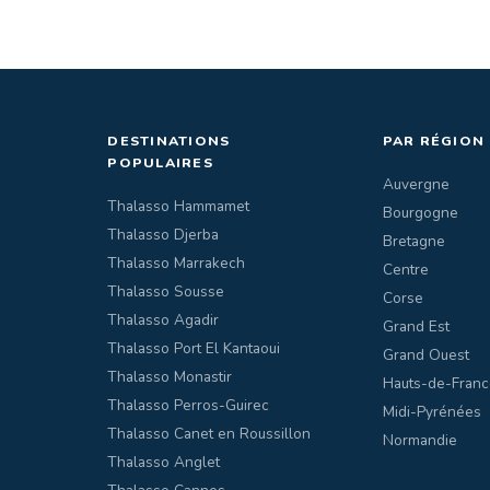
DESTINATIONS
PAR RÉGION
POPULAIRES
Auvergne
Thalasso Hammamet
Bourgogne
Thalasso Djerba
Bretagne
Thalasso Marrakech
Centre
Thalasso Sousse
Corse
Thalasso Agadir
Grand Est
Thalasso Port El Kantaoui
Grand Ouest
Thalasso Monastir
Hauts-de-Franc
Thalasso Perros-Guirec
Midi-Pyrénées
Thalasso Canet en Roussillon
Normandie
Thalasso Anglet