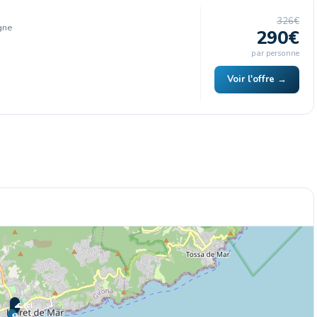
326€
gne
290€
par personne
Voir l'offre →
🌊 Ici
🏨