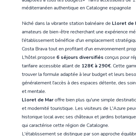
adaptées à tous les budgets
✓ Tarifs accessibles de 1
méditerranéen authentique en Catalogne espagnole
Niché dans la vibrante station balnéaire de
Lloret de
amateurs de bien-être recherchant une expérience méd
l'établissement bénéficie d'un emplacement stratégiq
Costa Brava tout en profitant d'un environnement propic
L'hôtel propose
6 séjours diversifiés
conçus pour rép
tarifaire accessible allant de
128€ à 290€
. Cette gam
trouver la formule adaptée à leur budget et leurs beso
généralement l'accès à des espaces détente, des soins
et mentale.
Lloret de Mar
offre bien plus qu'une simple destination
et modernité touristique. Les visiteurs de L'Azure peu
historique local avec ses châteaux et jardins botaniqu
qui caractérise cette région de Catalogne.
L'établissement se distingue par son approche équilibr