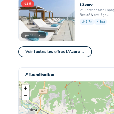
-11%
L'Azure
📍 Lloret de Mar, Espa
Beauté & anti-âge…
🌙 2-7n
✓ Spa
Spa & Bien-être
Voir toutes les offres L'Azure →
📍 Localisation
+
−