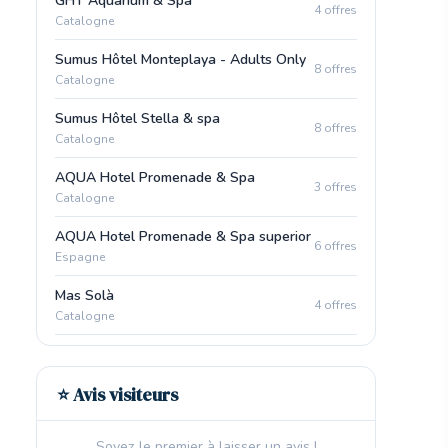
GHT Aquarium & Spa
4 offres
Catalogne
Sumus Hôtel Monteplaya - Adults Only
8 offres
Catalogne
Sumus Hôtel Stella & spa
8 offres
Catalogne
AQUA Hotel Promenade & Spa
3 offres
Catalogne
AQUA Hotel Promenade & Spa superior
6 offres
Espagne
Mas Solà
4 offres
Catalogne
⭐ Avis visiteurs
Soyez le premier à laisser un avis !