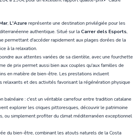
28€ à 290€ pour un excellent rapport qualité-prix
✓ Cadre
 Mar
,
L'Azure
représente une destination privilégiée pour les
iterranéenne authentique. Situé sur la
Carrer dels Esports
,
ue permettant d'accéder rapidement aux plages dorées de la
e à la relaxation.
ondre aux attentes variées de sa clientèle, avec une fourchette
me de prix permet aussi bien aux couples qu'aux familles de
ins en matière de bien-être. Les prestations incluent
 relaxants et des activités favorisant la régénération physique
 balnéaire : c'est un véritable carrefour entre tradition catalane
vent explorer les criques pittoresques, découvrir le patrimoine
es, ou simplement profiter du climat méditerranéen exceptionnel
ée du bien-être, combinant les atouts naturels de la Costa