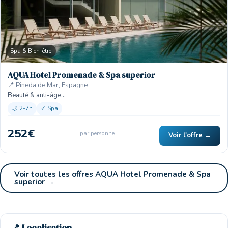
Spa & Bien-être
AQUA Hotel Promenade & Spa superior
📍 Pineda de Mar, Espagne
Beauté & anti-âge…
🌙 2-7n
✓ Spa
252€
par personne
Voir l'offre →
Voir toutes les offres AQUA Hotel Promenade & Spa
superior →