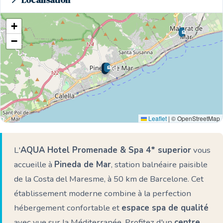
📍 Localisation
+
🏨
−
🏨
🏨
🌊 Ici
Leaflet
|
© OpenStreetMap
L'
AQUA Hotel Promenade & Spa 4* superior
vous
accueille à
Pineda de Mar
, station balnéaire paisible
de la Costa del Maresme, à 50 km de Barcelone. Cet
établissement moderne combine à la perfection
hébergement confortable et
espace spa de qualité
avec vue sur la Méditerranée. Profitez d'un
centre