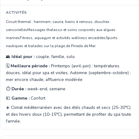
ACTIVITÉS
Circuit thermal : hammam, sauna, bains à remous, douches
sensorielles
Massages thalasso et soins corporels aux algues
marines
Fitness, aquagym et activités wellness encadrées
Sports
nautiques et balades sur la plage de Pineda de Mar
👥
Idéal pour :
couple, famille, solo
🗓️
Meilleure période :
Printemps (avril-juin) : températures
douces, idéal pour spa et visites, Automne (septembre-octobre) :
mer encore chaude, affluence modérée
⏱️
Durée :
week-end, semaine
💶
Gamme :
Confort
☀️ Climat méditerranéen avec des étés chauds et secs (25-30°C)
et des hivers doux (10-15°C), permettant de profiter du spa toute
l'année.