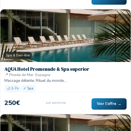
🏨
Spa & Bien-être
AQUA Hotel Promenade & Spa superior
📍 Pineda de Mar, Espagne
Massage détente, Rituel du monde…
🌙 2-7n
✓ Spa
250€
par personne
Voir l'offre →