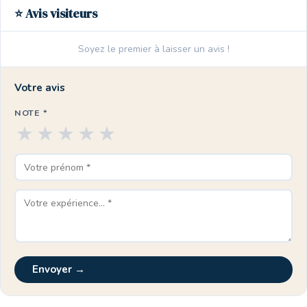
⭐ Avis visiteurs
Soyez le premier à laisser un avis !
Votre avis
NOTE *
★
★
★
★
★
Envoyer →