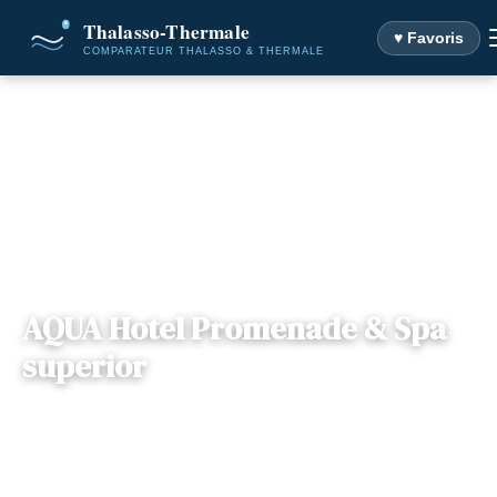
♥ Favoris
Accueil
Destinations
AQUA Hotel Promenade & Spa superior
AQUA Hotel Promenade & Spa
superior
📍
Espagne , Espagne
— 08397, Pineda de Mar, Espagne
3 offres disponibles
Dès
177€