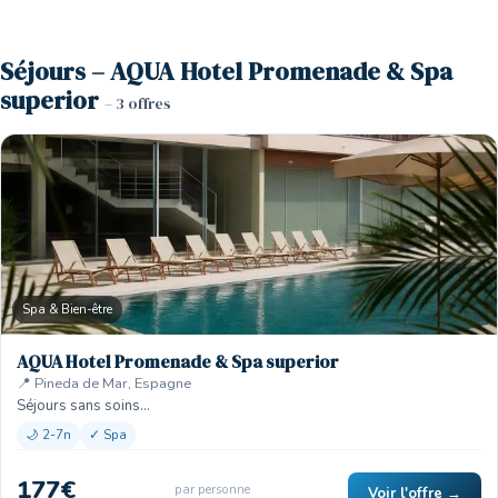
Séjours – AQUA Hotel Promenade & Spa
superior
– 3 offres
Spa & Bien-être
AQUA Hotel Promenade & Spa superior
📍 Pineda de Mar, Espagne
Séjours sans soins…
🌙 2-7n
✓ Spa
177€
par personne
Voir l'offre →