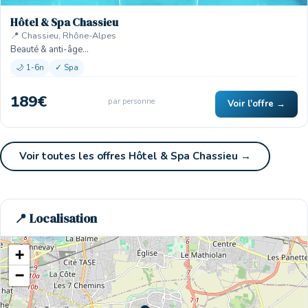
Hôtel & Spa Chassieu
📍 Chassieu, Rhône-Alpes
Beauté & anti-âge…
🌙 1-6n
✓ Spa
189€
par personne
Voir l'offre →
Voir toutes les offres Hôtel & Spa Chassieu →
📍 Localisation
+
−