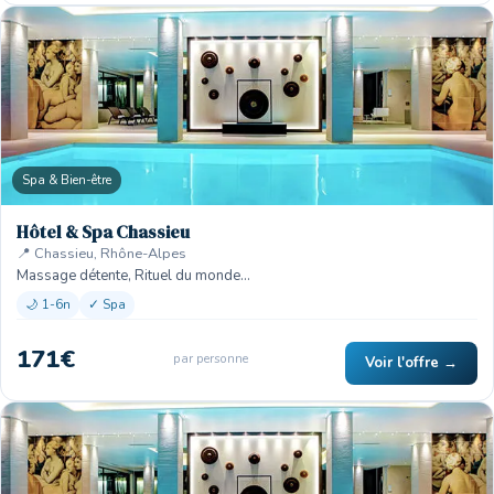
Spa & Bien-être
Hôtel & Spa Chassieu
📍 Chassieu, Rhône-Alpes
Massage détente, Rituel du monde…
🌙 1-6n
✓ Spa
171€
par personne
Voir l'offre →