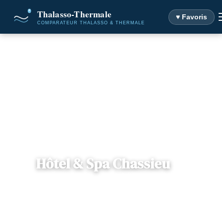
♥ Favoris
Accueil
Destinations
Hôtel & Spa Chassieu
Hôtel & Spa Chassieu
📍
Rhône-Alpes
— 69680, Chassieu, France
4 offres disponibles
Dès
81€