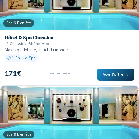
Spa & Bien-être
Hôtel & Spa Chassieu
📍 Chassieu, Rhône-Alpes
Massage détente, Rituel du monde…
🌙 1-3n
✓ Spa
171€
par personne
Voir l'offre →
Spa & Bien-être