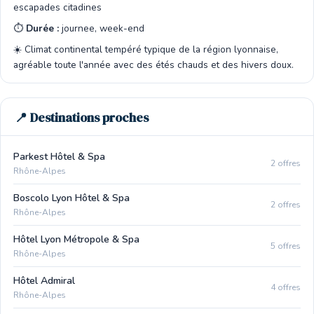
escapades citadines
⏱️
Durée :
journee, week-end
☀️ Climat continental tempéré typique de la région lyonnaise,
agréable toute l'année avec des étés chauds et des hivers doux.
📍 Destinations proches
Parkest Hôtel & Spa
2 offres
Rhône-Alpes
Boscolo Lyon Hôtel & Spa
2 offres
Rhône-Alpes
Hôtel Lyon Métropole & Spa
5 offres
Rhône-Alpes
Hôtel Admiral
4 offres
Rhône-Alpes