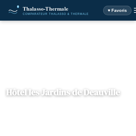
♥ Favoris
Accueil
Destinations
Hôtel les Jardins de Deauville
Hôtel les Jardins de Deauville
— Route de Pont-l'Évêque, 14130, Saint-
📍
Normandie
Martin-aux-Chartrains, France
2 offres disponibles
Dès
85€