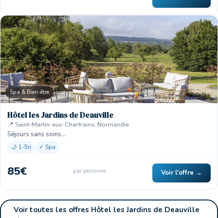
Spa & Bien-être
Hôtel les Jardins de Deauville
🏨
📍 Saint-Martin-aux-Chartrains, Normandie
Séjours sans soins…
🌙 1-5n
✓ Spa
85€
par personne
Voir l'offre →
Voir toutes les offres Hôtel les Jardins de Deauville
→