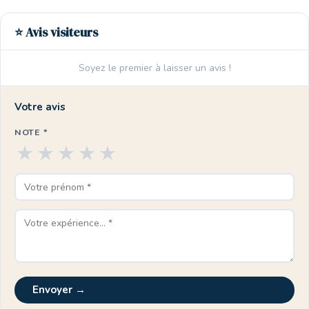
⭐ Avis visiteurs
Soyez le premier à laisser un avis !
Votre avis
NOTE *
★
★
★
★
★
Envoyer →