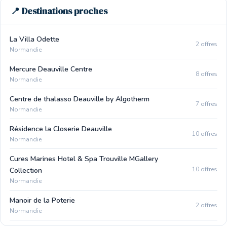
📍 Destinations proches
La Villa Odette
2 offres
Normandie
Mercure Deauville Centre
8 offres
Normandie
Centre de thalasso Deauville by Algotherm
7 offres
Normandie
Résidence la Closerie Deauville
10 offres
Normandie
Cures Marines Hotel & Spa Trouville MGallery
10 offres
Collection
Normandie
Manoir de la Poterie
2 offres
Normandie