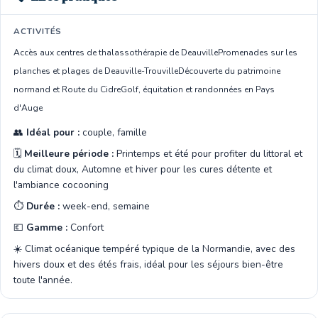
ACTIVITÉS
Accès aux centres de thalassothérapie de Deauville
Promenades sur les
planches et plages de Deauville-Trouville
Découverte du patrimoine
normand et Route du Cidre
Golf, équitation et randonnées en Pays
d'Auge
👥
Idéal pour :
couple, famille
🗓️
Meilleure période :
Printemps et été pour profiter du littoral et
du climat doux, Automne et hiver pour les cures détente et
l'ambiance cocooning
⏱️
Durée :
week-end, semaine
💶
Gamme :
Confort
☀️ Climat océanique tempéré typique de la Normandie, avec des
hivers doux et des étés frais, idéal pour les séjours bien-être
toute l'année.