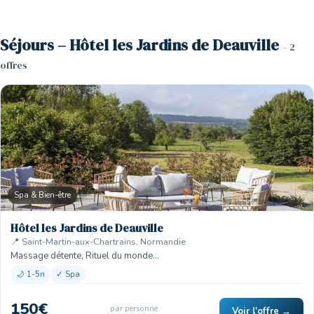
Séjours – Hôtel les Jardins de Deauville
– 2
offres
Spa & Bien-être
Hôtel les Jardins de Deauville
📍 Saint-Martin-aux-Chartrains, Normandie
Massage détente, Rituel du monde…
🌙 1-5n
✓ Spa
150€
par personne
Voir l'offre →