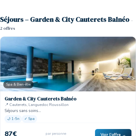
Séjours – Garden & City Cauterets Balnéo
–
2 offres
Spa & Bien-être
Garden & City Cauterets Balnéo
📍 Cauterets, Languedoc Roussillon
Séjours sans soins…
🌙 1-5n
✓ Spa
87€
par personne
Voir l'offre →