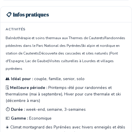
📋 Infos pratiques
ACTIVITÉS
Balnéothérapie et soins thermaux aux Thermes de Cauterets
Randonnées
pédestres dans le Parc National des Pyrénées
Ski alpin et nordique en
station de Cauterets
Découverte des cascades et sites naturels (Pont
d'Espagne, Lac de Gaube)
Visites culturelles à Lourdes et villages
pyrénéens
👥
Idéal pour :
couple, famille, senior, solo
🗓️
Meilleure période :
Printemps-été pour randonnées et
thermalisme (mai à septembre), Hiver pour cure thermale et ski
(décembre à mars)
⏱️
Durée :
week-end, semaine, 3-semaines
💶
Gamme :
Economique
☀️ Climat montagnard des Pyrénées avec hivers enneigés et étés