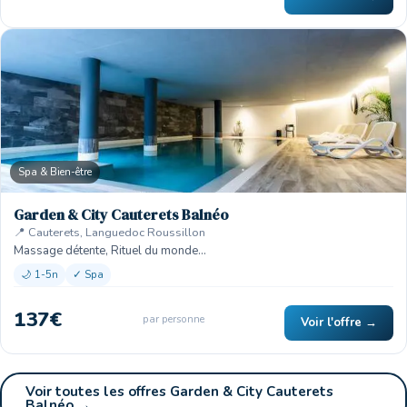
Spa & Bien-être
Garden & City Cauterets Balnéo
📍 Cauterets, Languedoc Roussillon
Massage détente, Rituel du monde…
🌙 1-5n
✓ Spa
137€
par personne
Voir l'offre →
Voir toutes les offres Garden & City Cauterets
Balnéo →