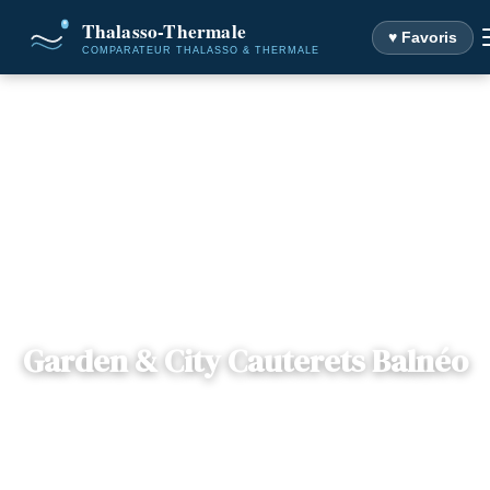
♥ Favoris
Accueil
Destinations
Garden & City Cauterets Balnéo
Garden & City Cauterets Balnéo
📍
Languedoc-Roussillon
— 65110, Cauterets, France
2 offres disponibles
Dès
87€