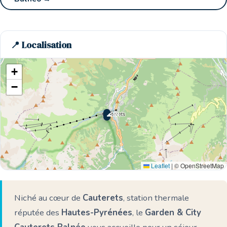
📍 Localisation
+
−
🌊 Ici
Leaflet
|
© OpenStreetMap
Niché au cœur de
Cauterets
, station thermale
réputée des
Hautes-Pyrénées
, le
Garden & City