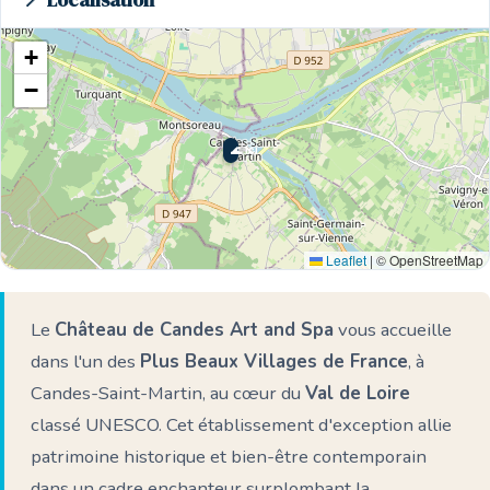
📍 Localisation
+
−
🌊 Ici
Leaflet
|
© OpenStreetMap
Le
Château de Candes Art and Spa
vous accueille
dans l'un des
Plus Beaux Villages de France
, à
Candes-Saint-Martin, au cœur du
Val de Loire
classé UNESCO. Cet établissement d'exception allie
patrimoine historique et bien-être contemporain
dans un cadre enchanteur surplombant la