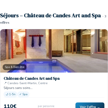
Séjours – Château de Candes Art and Spa
– 3
offres
Spa & Bien-être
Château de Candes Art and Spa
📍 Candes-Saint-Martin, Centre
Séjours sans soins…
🌙 1-5n
✓ Spa
110€
par personne
Voir l'offre →