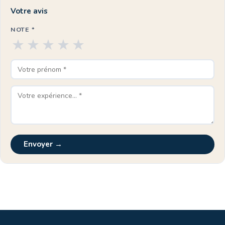
Votre avis
NOTE *
★
★
★
★
★
Envoyer →