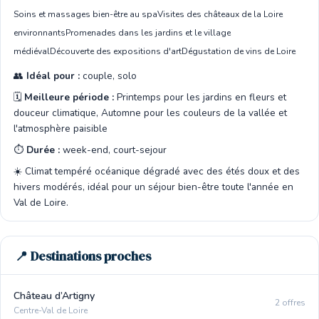
Soins et massages bien-être au spa
Visites des châteaux de la Loire
environnants
Promenades dans les jardins et le village
médiéval
Découverte des expositions d'art
Dégustation de vins de Loire
👥
Idéal pour :
couple, solo
🗓️
Meilleure période :
Printemps pour les jardins en fleurs et
douceur climatique, Automne pour les couleurs de la vallée et
l'atmosphère paisible
⏱️
Durée :
week-end, court-sejour
☀️ Climat tempéré océanique dégradé avec des étés doux et des
hivers modérés, idéal pour un séjour bien-être toute l'année en
Val de Loire.
📍 Destinations proches
Château d’Artigny
2 offres
Centre-Val de Loire