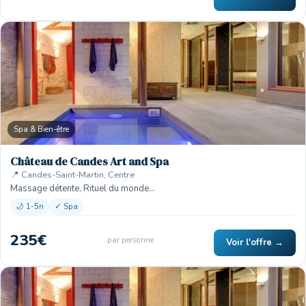
Spa & Bien-être
Château de Candes Art and Spa
📍 Candes-Saint-Martin, Centre
Massage détente, Rituel du monde…
🌙 1-5n
✓ Spa
235€
par personne
Voir l'offre →