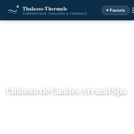
♥ Favoris
Accueil
Destinations
Château de Candes Art and Spa
Château de Candes Art and Spa
Centre-Val de
— 37500, Candes-Saint-Martin,
📍
Loire
France
3 offres disponibles
Dès
110€