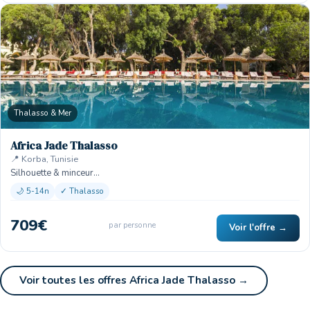
Thalasso & Mer
Africa Jade Thalasso
📍 Korba, Tunisie
Silhouette & minceur…
🌙 5-14n
✓ Thalasso
709€
par personne
Voir l'offre →
Voir toutes les offres Africa Jade Thalasso →