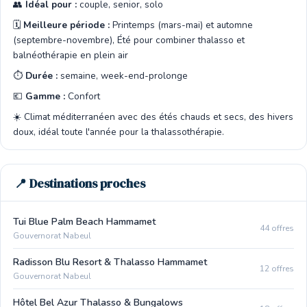
👥
Idéal pour :
couple, senior, solo
🗓️
Meilleure période :
Printemps (mars-mai) et automne
(septembre-novembre), Été pour combiner thalasso et
balnéothérapie en plein air
⏱️
Durée :
semaine, week-end-prolonge
💶
Gamme :
Confort
☀️ Climat méditerranéen avec des étés chauds et secs, des hivers
doux, idéal toute l'année pour la thalassothérapie.
📍 Destinations proches
Tui Blue Palm Beach Hammamet
44 offres
Gouvernorat Nabeul
Radisson Blu Resort & Thalasso Hammamet
12 offres
Gouvernorat Nabeul
Hôtel Bel Azur Thalasso & Bungalows