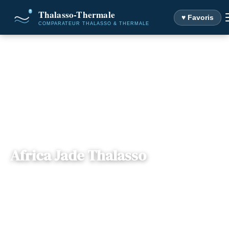
♥ Favoris
Accueil
Destinations
Africa Jade Thalasso
Africa Jade Thalasso
Gouvernorat Nabeul ,
— RR27, 8070, Korba,
📍
Tunisie
Tunisie
2 offres disponibles
Dès
484€