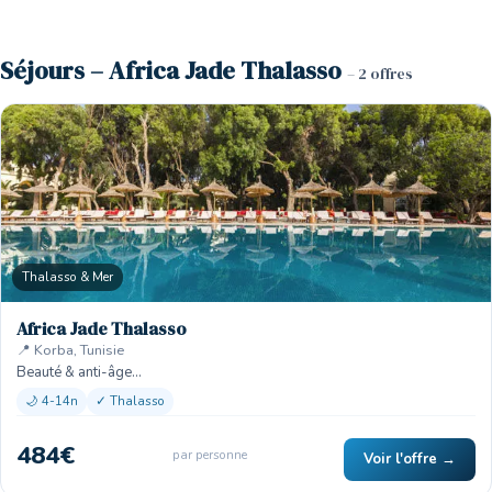
Séjours – Africa Jade Thalasso
– 2 offres
Thalasso & Mer
Africa Jade Thalasso
📍 Korba, Tunisie
Beauté & anti-âge…
🌙 4-14n
✓ Thalasso
484€
par personne
Voir l'offre →