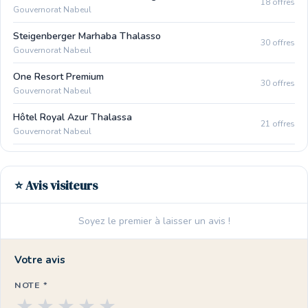
18 offres
Gouvernorat Nabeul
Steigenberger Marhaba Thalasso
30 offres
Gouvernorat Nabeul
One Resort Premium
30 offres
Gouvernorat Nabeul
Hôtel Royal Azur Thalassa
21 offres
Gouvernorat Nabeul
⭐ Avis visiteurs
Soyez le premier à laisser un avis !
Votre avis
NOTE *
★
★
★
★
★