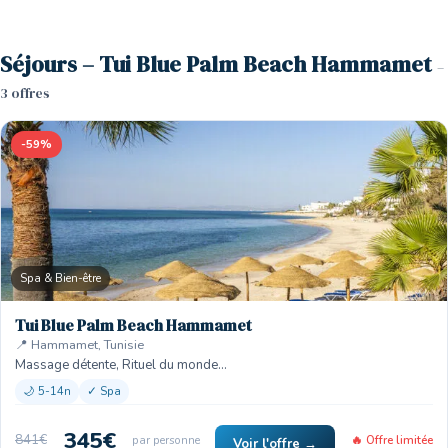
Séjours – Tui Blue Palm Beach Hammamet
–
3 offres
-59%
Spa & Bien-être
Tui Blue Palm Beach Hammamet
📍 Hammamet, Tunisie
Massage détente, Rituel du monde…
🌙 5-14n
✓ Spa
345€
841€
par personne
🔥 Offre limitée
Voir l'offre →