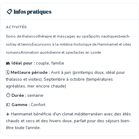
📋 Infos pratiques
ACTIVITÉS
Soins de thalassothérapie et massages au spa
Sports nautiques
beach-
volley et tennis
Excursions à la médina historique de Hammamet et sites
romains
Animation quotidienne et spectacles en soirée
👥
Idéal pour :
couple, famille
🗓️
Meilleure période :
Avril à juin (printemps doux, idéal pour
thalasso et visites), Septembre à octobre (températures
agréables, mer encore chaude)
⏱️
Durée :
semaine
💶
Gamme :
Confort
☀️ Hammamet bénéficie d'un climat méditerranéen avec des étés
chauds et secs et des hivers doux, parfait pour des séjours bien-
être toute l'année.