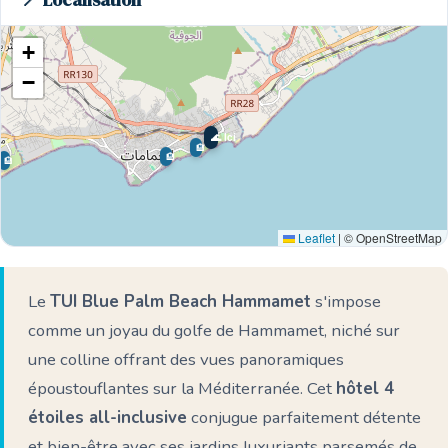
📍 Localisation
+
−
🌊 Ici
🏨
🏨
🏨
Leaflet
|
© OpenStreetMap
Le
TUI Blue Palm Beach Hammamet
s'impose
comme un joyau du golfe de Hammamet, niché sur
une colline offrant des vues panoramiques
époustouflantes sur la Méditerranée. Cet
hôtel 4
étoiles all-inclusive
conjugue parfaitement détente
et bien-être avec ses jardins luxuriants parsemés de