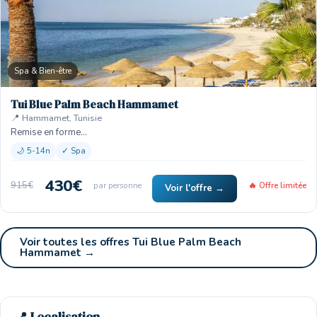
Spa & Bien-être
Tui Blue Palm Beach Hammamet
📍 Hammamet, Tunisie
Remise en forme…
🌙 5-14n
✓ Spa
430€
915€
par personne
🔥 Offre limitée
Voir l'offre →
Voir toutes les offres Tui Blue Palm Beach
Hammamet →