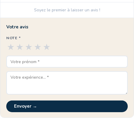
Soyez le premier à laisser un avis !
Votre avis
NOTE *
★
★
★
★
★
Envoyer →