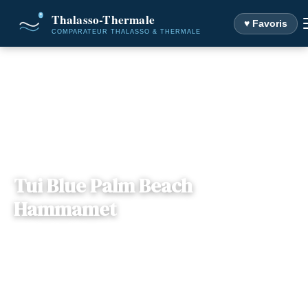
♥ Favoris
Accueil
Destinations
Tui Blue Palm Beach Hammamet
Tui Blue Palm Beach
Hammamet
Gouvernorat Nabeul
— Avenue Hédi Nouira, 8050,
📍
, Tunisie
Hammamet, Tunisie
3 offres disponibles
Dès
345€