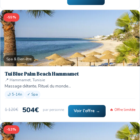
-55%
Spa & Bien-être
Tui Blue Palm Beach Hammamet
📍 Hammamet, Tunisie
Massage détente, Rituel du monde…
🌙 5-14n
✓ Spa
504€
1 120€
par personne
🔥 Offre limitée
Voir l'offre →
-53%