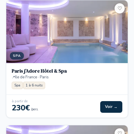
♡
SPA
Paris j’Adore Hôtel & Spa
Ile de France · Paris
Spa
1 à 6 nuits
à partir de
230€
Voir →
/pers.
♡