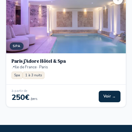
SPA
Paris j’Adore Hôtel & Spa
Ile de France · Paris
Spa
1 à 3 nuits
à partir de
250€
Voir →
/pers.