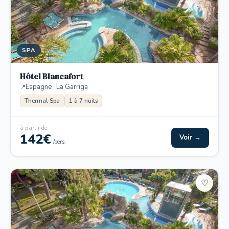
SPA
Hôtel Blancafort
Espagne · La Garriga
Thermal Spa
1 à 7 nuits
à partir de
142€
Voir →
/pers.
♡