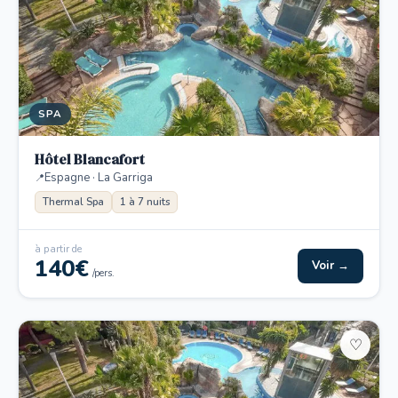
SPA
Hôtel Blancafort
Espagne · La Garriga
Thermal Spa
1 à 7 nuits
à partir de
140€
Voir →
/pers.
♡