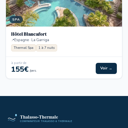
SPA
Hôtel Blancafort
Espagne · La Garriga
Thermal Spa
1 à 7 nuits
à partir de
155€
Voir →
/pers.