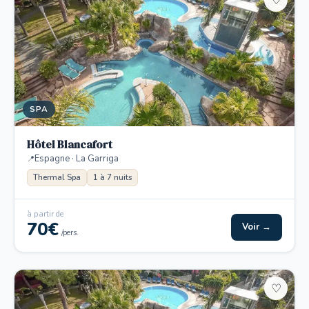
♡
SPA
Hôtel Blancafort
Espagne · La Garriga
Thermal Spa
1 à 7 nuits
à partir de
70€
Voir →
/pers.
♡