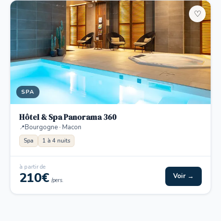
♡
SPA
Hôtel & Spa Panorama 360
Bourgogne · Macon
Spa
1 à 4 nuits
à partir de
210€
Voir →
/pers.