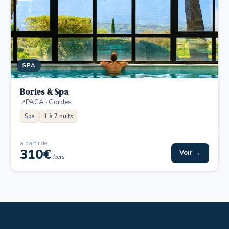
SPA
Bories & Spa
PACA · Gordes
Spa
1 à 7 nuits
à partir de
310€
Voir →
/pers.