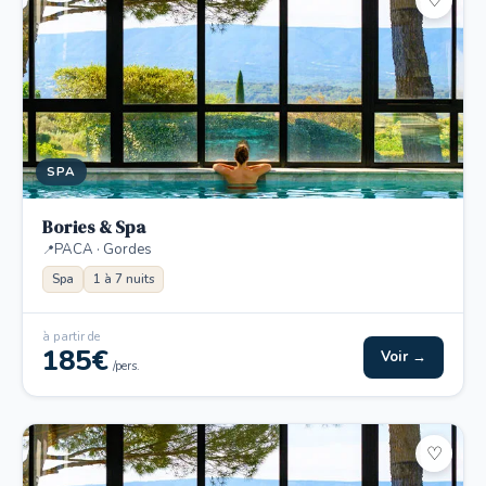
♡
SPA
Bories & Spa
PACA · Gordes
Spa
1 à 7 nuits
à partir de
185€
Voir →
/pers.
♡