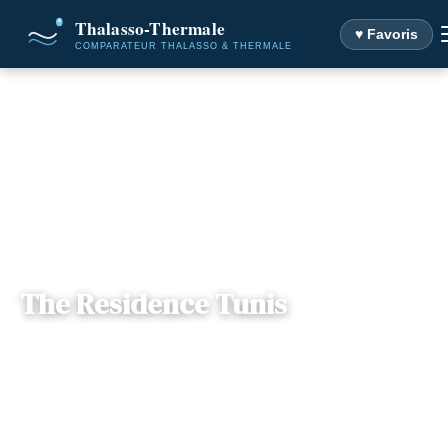
♥ Favoris
Accueil
Destinations
The Residence Tunis
The Residence Tunis
Gouvernorat Tunis ,
— Avenue Farhat Hached, 1057,
📍
Tunisie
Tunis, Tunisie
4 offres disponibles
Dès
973€