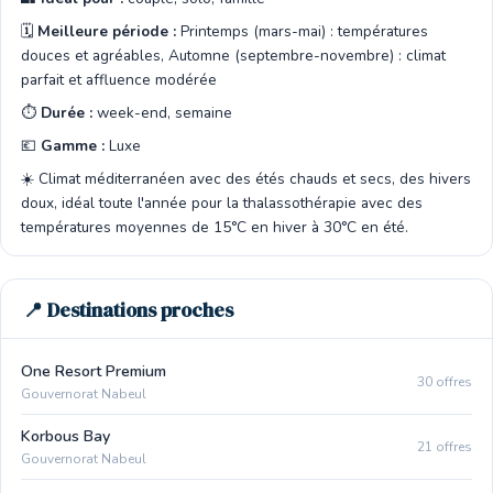
🗓️
Meilleure période :
Printemps (mars-mai) : températures
douces et agréables, Automne (septembre-novembre) : climat
parfait et affluence modérée
⏱️
Durée :
week-end, semaine
💶
Gamme :
Luxe
☀️ Climat méditerranéen avec des étés chauds et secs, des hivers
doux, idéal toute l'année pour la thalassothérapie avec des
températures moyennes de 15°C en hiver à 30°C en été.
📍 Destinations proches
One Resort Premium
30 offres
Gouvernorat Nabeul
Korbous Bay
21 offres
Gouvernorat Nabeul