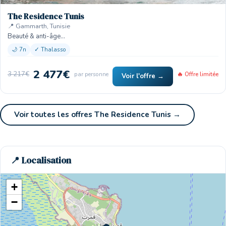
The Residence Tunis
📍 Gammarth, Tunisie
Beauté & anti-âge…
🌙 7n
✓ Thalasso
2 477€
3 217€
par personne
🔥 Offre limitée
Voir l'offre →
Voir toutes les offres The Residence Tunis →
📍 Localisation
+
−