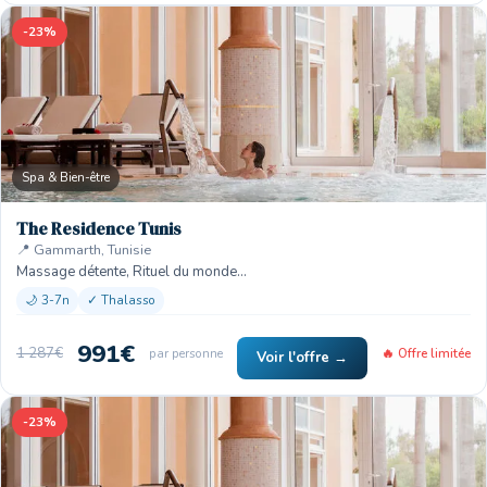
-23%
Spa & Bien-être
The Residence Tunis
📍 Gammarth, Tunisie
Massage détente, Rituel du monde…
🌙 3-7n
✓ Thalasso
991€
1 287€
par personne
🔥 Offre limitée
Voir l'offre →
-23%