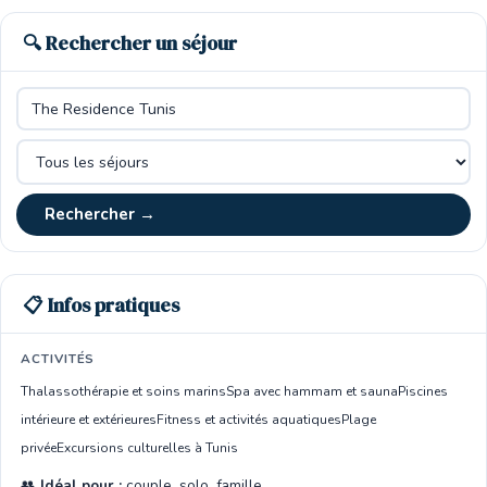
🔍 Rechercher un séjour
Rechercher →
📋 Infos pratiques
ACTIVITÉS
Thalassothérapie et soins marins
Spa avec hammam et sauna
Piscines
intérieure et extérieures
Fitness et activités aquatiques
Plage
privée
Excursions culturelles à Tunis
👥
Idéal pour :
couple, solo, famille