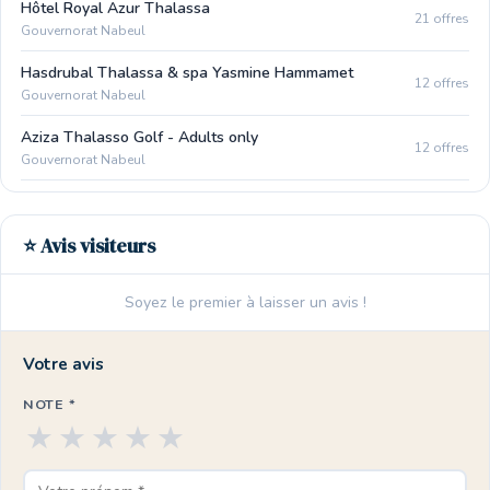
Hôtel Royal Azur Thalassa
21 offres
Gouvernorat Nabeul
Hasdrubal Thalassa & spa Yasmine Hammamet
12 offres
Gouvernorat Nabeul
Aziza Thalasso Golf - Adults only
12 offres
Gouvernorat Nabeul
⭐ Avis visiteurs
Soyez le premier à laisser un avis !
Votre avis
NOTE *
★
★
★
★
★