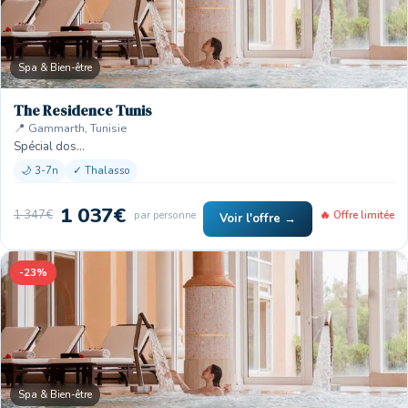
Spa & Bien-être
The Residence Tunis
📍 Gammarth, Tunisie
Spécial dos…
🌙 3-7n
✓ Thalasso
1 037€
1 347€
par personne
🔥 Offre limitée
Voir l'offre →
-23%
Spa & Bien-être