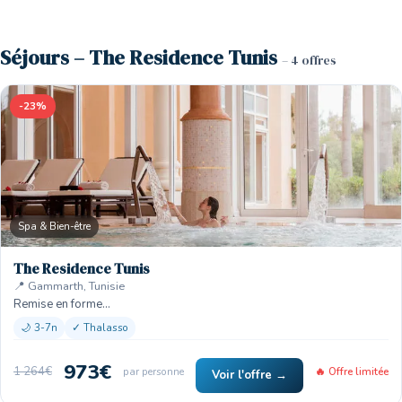
Séjours – The Residence Tunis
– 4 offres
-23%
Spa & Bien-être
The Residence Tunis
📍 Gammarth, Tunisie
Remise en forme…
🌙 3-7n
✓ Thalasso
973€
1 264€
par personne
🔥 Offre limitée
Voir l'offre →