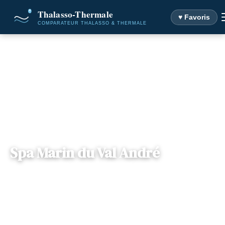
♥ Favoris
Accueil
Destinations
Spa Marin du Val André
Spa Marin du Val André
— Rue Charles de Gannes, 22370, Pléneuf-
📍
Bretagne
Val-André, France
7 offres disponibles
Dès
96€