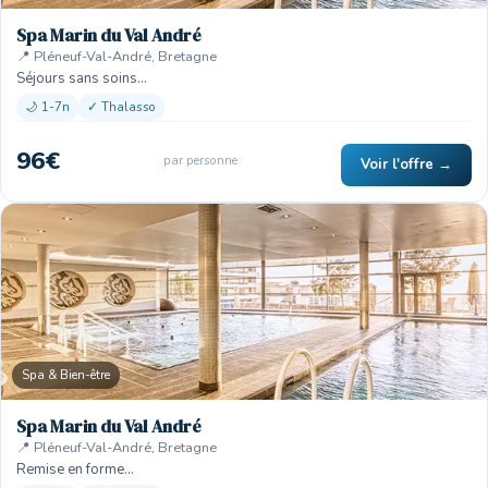
Spa Marin du Val André
📍 Pléneuf-Val-André, Bretagne
Séjours sans soins…
🌙 1-7n
✓ Thalasso
96€
par personne
Voir l'offre →
Spa & Bien-être
Spa Marin du Val André
📍 Pléneuf-Val-André, Bretagne
Remise en forme…