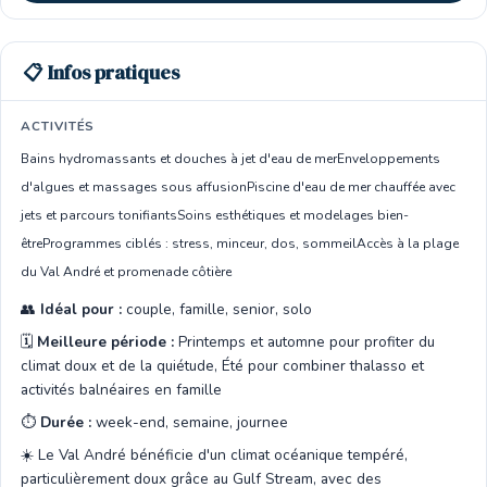
📋 Infos pratiques
ACTIVITÉS
Bains hydromassants et douches à jet d'eau de mer
Enveloppements
d'algues et massages sous affusion
Piscine d'eau de mer chauffée avec
jets et parcours tonifiants
Soins esthétiques et modelages bien-
être
Programmes ciblés : stress, minceur, dos, sommeil
Accès à la plage
du Val André et promenade côtière
👥
Idéal pour :
couple, famille, senior, solo
🗓️
Meilleure période :
Printemps et automne pour profiter du
climat doux et de la quiétude, Été pour combiner thalasso et
activités balnéaires en famille
⏱️
Durée :
week-end, semaine, journee
☀️ Le Val André bénéficie d'un climat océanique tempéré,
particulièrement doux grâce au Gulf Stream, avec des