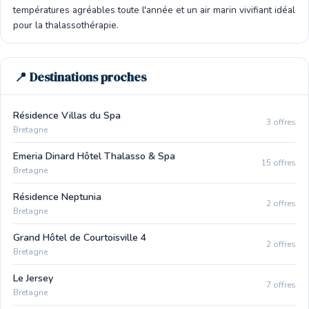
températures agréables toute l'année et un air marin vivifiant idéal
pour la thalassothérapie.
📍 Destinations proches
Résidence Villas du Spa
3 offres
Bretagne
Emeria Dinard Hôtel Thalasso & Spa
15 offres
Bretagne
Résidence Neptunia
2 offres
Bretagne
Grand Hôtel de Courtoisville 4
2 offres
Bretagne
Le Jersey
7 offres
Bretagne