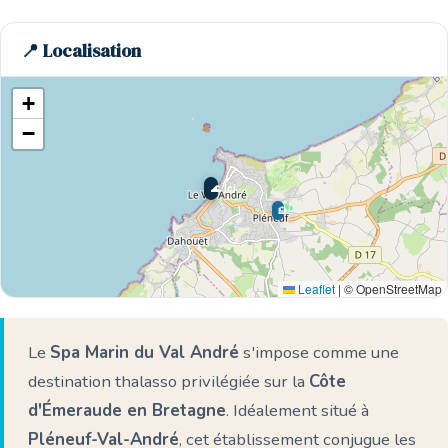
📍 Localisation
+
−
🌊 Ici
🏨
Leaflet
|
© OpenStreetMap
Le
Spa Marin du Val André
s'impose comme une
destination thalasso privilégiée sur la
Côte
d'Émeraude en Bretagne
. Idéalement situé à
Pléneuf-Val-André
, cet établissement conjugue les