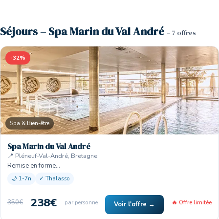
Séjours – Spa Marin du Val André
– 7 offres
-32%
Spa & Bien-être
Spa Marin du Val André
📍 Pléneuf-Val-André, Bretagne
Remise en forme…
🌙 1-7n
✓ Thalasso
238€
350€
par personne
🔥 Offre limitée
Voir l'offre →