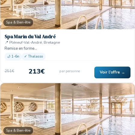
Spa & Bien-être
Spa Marin du Val André
📍 Pléneuf-Val-André, Bretagne
Remise en forme…
🌙 1-6n
✓ Thalasso
213€
251€
par personne
Voir l'offre →
Spa & Bien-être