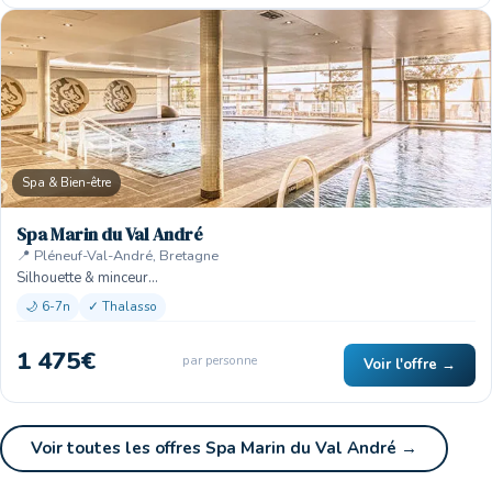
Spa & Bien-être
Spa Marin du Val André
📍 Pléneuf-Val-André, Bretagne
Silhouette & minceur…
🌙 6-7n
✓ Thalasso
1 475€
par personne
Voir l'offre →
Voir toutes les offres Spa Marin du Val André →