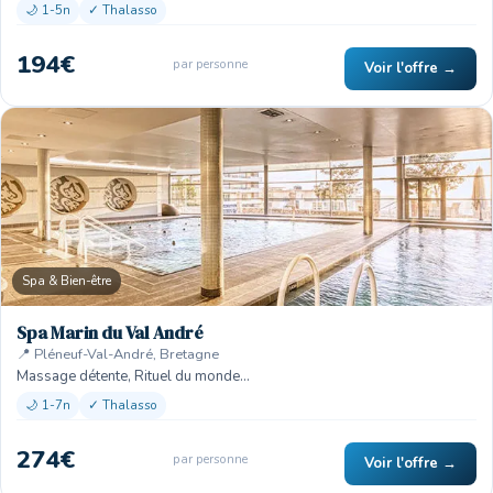
🌙 1-5n
✓ Thalasso
194€
par personne
Voir l'offre →
Spa & Bien-être
Spa Marin du Val André
📍 Pléneuf-Val-André, Bretagne
Massage détente, Rituel du monde…
🌙 1-7n
✓ Thalasso
274€
par personne
Voir l'offre →