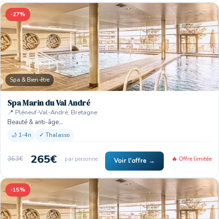
-27%
Spa & Bien-être
Spa Marin du Val André
📍 Pléneuf-Val-André, Bretagne
Beauté & anti-âge…
🌙 1-4n
✓ Thalasso
265€
363€
par personne
🔥 Offre limitée
Voir l'offre →
-15%