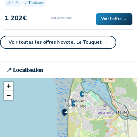
🌙 4-6n
✓ Thalasso
1 202€
par personne
Voir l'offre →
Voir toutes les offres Novotel Le Touquet →
📍 Localisation
+
−
🏨
🏨
🌊 Ici