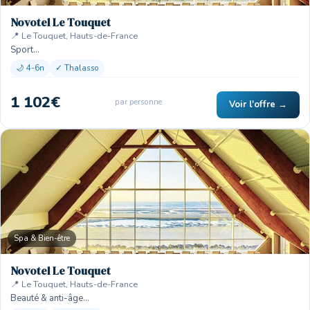
Novotel Le Touquet
📍 Le Touquet, Hauts-de-France
Sport…
🌙 4-6n
✓ Thalasso
1 102€
par personne
Voir l'offre →
Spa & Bien-être
Novotel Le Touquet
📍 Le Touquet, Hauts-de-France
Beauté & anti-âge…