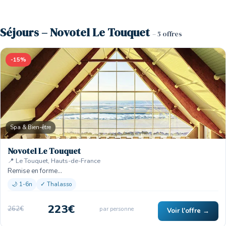
Séjours – Novotel Le Touquet
– 5 offres
-15%
Spa & Bien-être
Novotel Le Touquet
📍 Le Touquet, Hauts-de-France
Remise en forme…
🌙 1-6n
✓ Thalasso
223€
262€
par personne
Voir l'offre →