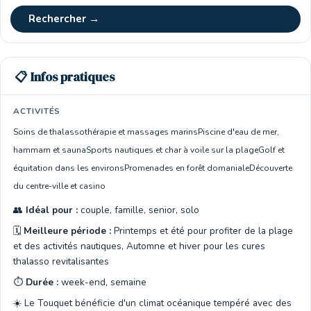
Rechercher →
📋 Infos pratiques
ACTIVITÉS
Soins de thalassothérapie et massages marins
Piscine d'eau de mer,
hammam et sauna
Sports nautiques et char à voile sur la plage
Golf et
équitation dans les environs
Promenades en forêt domaniale
Découverte
du centre-ville et casino
👥
Idéal pour :
couple, famille, senior, solo
🗓️
Meilleure période :
Printemps et été pour profiter de la plage
et des activités nautiques, Automne et hiver pour les cures
thalasso revitalisantes
⏱️
Durée :
week-end, semaine
☀️ Le Touquet bénéficie d'un climat océanique tempéré avec des