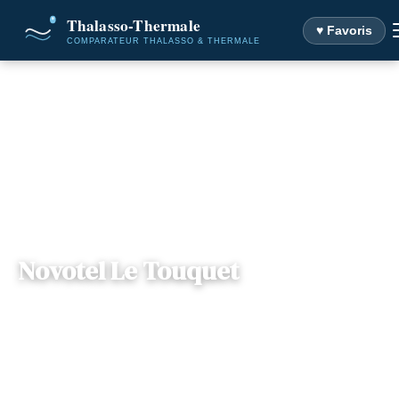
♥ Favoris
Accueil
Destinations
Novotel Le Touquet
Novotel Le Touquet
Nord-Pas-de-
— Front de Mer, 62520, Le Touquet-
📍
Calais
Paris-Plage, France
5 offres disponibles
Dès
170€