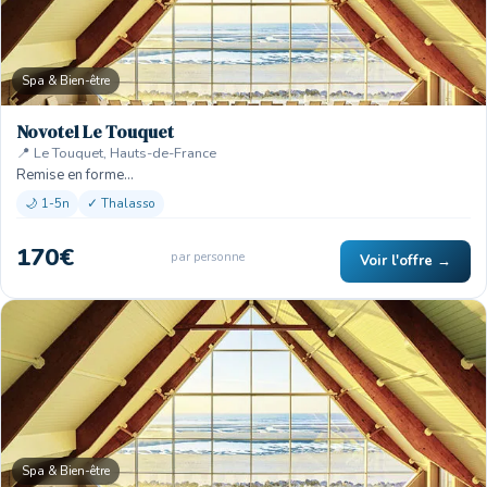
Spa & Bien-être
Novotel Le Touquet
📍 Le Touquet, Hauts-de-France
Remise en forme…
🌙 1-5n
✓ Thalasso
170€
par personne
Voir l'offre →
Spa & Bien-être