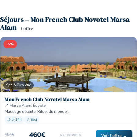
Séjours – Mon French Club Novotel Marsa
Alam
– 1 offre
-5%
Spa & Bien-être
Mon French Club Novotel Marsa Alam
📍 Marsa Alam, Égypte
Massage détente, Rituel du monde…
🌙 5-14n
✓ Spa
460€
484€
par personne
Voir l'offre →