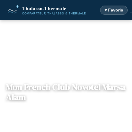
♥ Favoris
Accueil
Destinations
Mon French Club Novotel Marsa Alam
Mon French Club Novotel Marsa
Alam
📍
Mer-Rouge , Égypte
— 84721, Marsa Alam, Égypte
1 offre disponible
Dès
460€