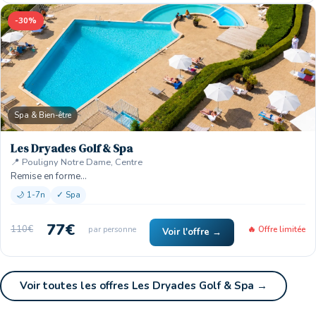
-30%
Spa & Bien-être
Les Dryades Golf & Spa
📍 Pouligny Notre Dame, Centre
Remise en forme…
🌙 1-7n
✓ Spa
77€
110€
par personne
🔥 Offre limitée
Voir l'offre →
Voir toutes les offres Les Dryades Golf & Spa →