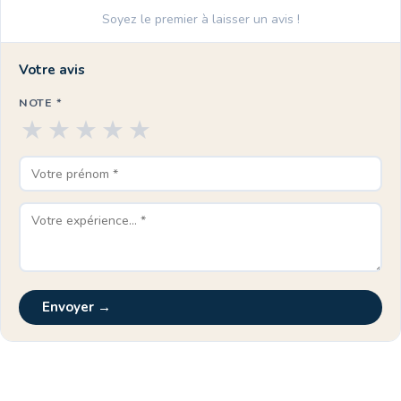
Soyez le premier à laisser un avis !
Votre avis
NOTE *
★
★
★
★
★
Envoyer →