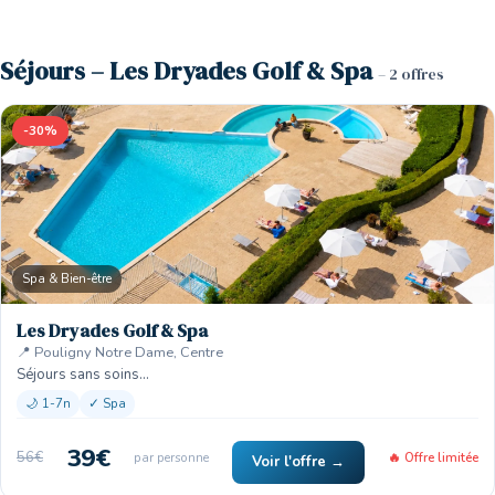
Séjours – Les Dryades Golf & Spa
– 2 offres
-30%
Spa & Bien-être
Les Dryades Golf & Spa
📍 Pouligny Notre Dame, Centre
Séjours sans soins…
🌙 1-7n
✓ Spa
39€
56€
par personne
🔥 Offre limitée
Voir l'offre →