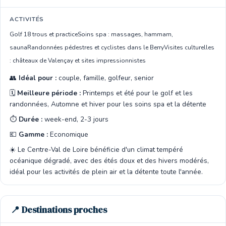
ACTIVITÉS
Golf 18 trous et practice
Soins spa : massages, hammam,
sauna
Randonnées pédestres et cyclistes dans le Berry
Visites culturelles
: châteaux de Valençay et sites impressionnistes
👥
Idéal pour :
couple, famille, golfeur, senior
🗓️
Meilleure période :
Printemps et été pour le golf et les
randonnées, Automne et hiver pour les soins spa et la détente
⏱️
Durée :
week-end, 2-3 jours
💶
Gamme :
Economique
☀️ Le Centre-Val de Loire bénéficie d'un climat tempéré
océanique dégradé, avec des étés doux et des hivers modérés,
idéal pour les activités de plein air et la détente toute l'année.
📍 Destinations proches