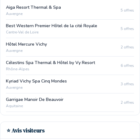
Aiga Resort Thermal & Spa
5 offres
Auvergne
Best Western Premier Hôtel de la cité Royale
5 offres
Centre-Val de Loire
Hôtel Mercure Vichy
2 offres
Auvergne
Célestins Spa Thermal & Hôtel by Vy Resort
6 offres
Rhône-Alpes
Kyriad Vichy Spa Cinq Mondes
3 offres
Auvergne
Garrigae Manoir De Beauvoir
2 offres
Aquitaine
⭐ Avis visiteurs