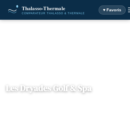
♥ Favoris
Accueil
Destinations
Les Dryades Golf & Spa
Les Dryades Golf & Spa
Centre-Val de
— 36160, Pouligny-Notre-Dame,
📍
Loire
France
2 offres disponibles
Dès
39€