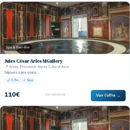
Spa & Bien-être
Jules César Arles MGallery
📍 Arles, Provence-Alpes Côte-d'Azur
Séjours sans soins…
🌙 1-5n
✓ Spa
110€
par personne
Voir l'offre →