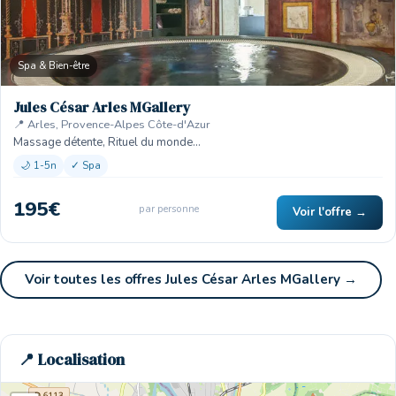
Spa & Bien-être
Jules César Arles MGallery
📍 Arles, Provence-Alpes Côte-d'Azur
Massage détente, Rituel du monde…
🌙 1-5n
✓ Spa
195€
par personne
Voir l'offre →
Voir toutes les offres Jules César Arles MGallery →
📍 Localisation