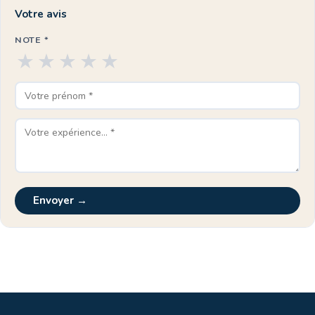
Votre avis
NOTE *
★
★
★
★
★
Envoyer →