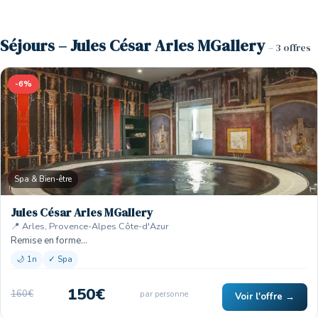
Séjours – Jules César Arles MGallery
– 3 offres
-6%
Spa & Bien-être
Jules César Arles MGallery
📍 Arles, Provence-Alpes Côte-d'Azur
Remise en forme…
🌙 1n
✓ Spa
150€
160€
par personne
Voir l'offre →