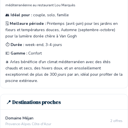
méditerranéenne au restaurant Lou Marquès
👥
Idéal pour :
couple, solo, famille
🗓️
Meilleure période :
Printemps (avril-juin) pour les jardins en
fleurs et températures douces, Automne (septembre-octobre)
pour la lumière dorée chère à Van Gogh
⏱️
Durée :
week-end, 3-4-jours
💶
Gamme :
Confort
☀️ Arles bénéficie d'un climat méditerranéen avec des étés
chauds et secs, des hivers doux, et un ensoleillement
exceptionnel de plus de 300 jours par an, idéal pour profiter de la
piscine extérieure.
📍 Destinations proches
Domaine Méjan
2 offres
Provence-Alpes Côte-d'Azur