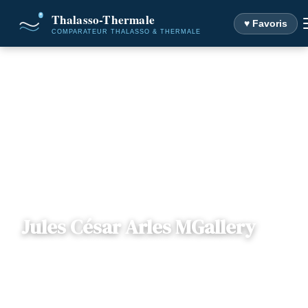
♥ Favoris
Accueil
Destinations
Jules César Arles MGallery
Jules César Arles MGallery
📍
Provence-Alpes Côte-d'Azur
— 13200, Arles, France
3 offres disponibles
Dès
110€