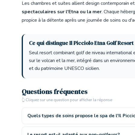
Les chambres et suites allient design contemporain et 
spectaculaires sur l'Etna ou la mer
. Chaque héberg
propice à la détente après une journée de soins ou d'ac
Ce qui distingue Il Picciolo Etna Golf Resort
Seul resort combinant golf de niveau international 
sur le volcan et la mer, intégré dans un environne
et du patrimoine UNESCO sicilien.
Questions fréquentes
👆 Cliquez sur une question pour afficher la réponse
Quels types de soins propose le spa de l'Il Picci
Le resort est-il adapté aux non-golfeurs?