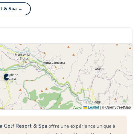
ort & Spa →
🌊 Ici
Leaflet
|
© OpenStreetMap
🏨
tna Golf Resort & Spa
offre une expérience unique à