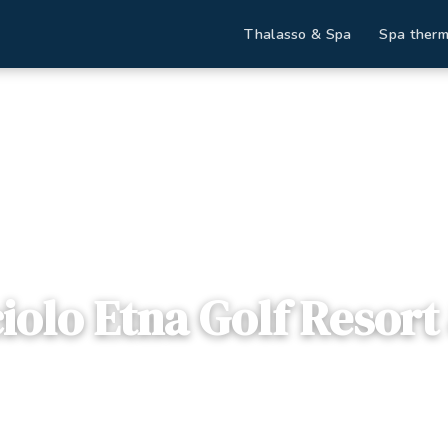
Thalasso & Spa
Spa therm
s
Il Picciolo Etna Golf Resort & Spa
ciolo Etna Golf Resor
5012, Castiglione di Sicilia, Italie
ibles
Dès
243€