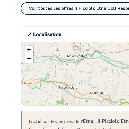
Voir toutes les offres Il Picciolo Etna Golf Res
📍 Localisation
+
−
Niché sur les pentes de l'
Etna
, l'
Il Picciolo E