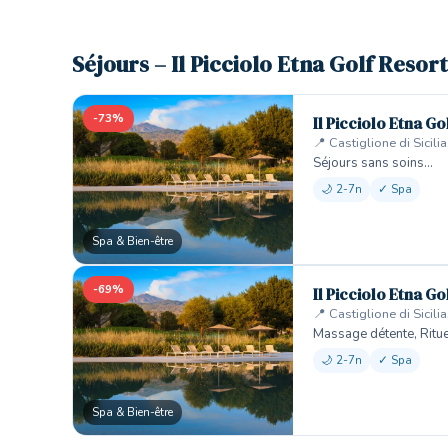
Séjours – Il Picciolo Etna Golf Resor
-73%
Il Picciolo Etna G
📍 Castiglione di Sicilia,
Séjours sans soins…
🌙 2-7n
✓ Spa
Spa & Bien-être
-69%
Il Picciolo Etna G
📍 Castiglione di Sicilia,
Massage détente, Ritu
🌙 2-7n
✓ Spa
Spa & Bien-être