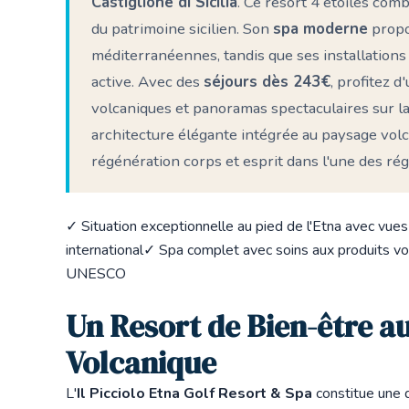
Castiglione di Sicilia
. Ce resort 4 étoiles co
du patrimoine sicilien. Son
spa moderne
propo
méditerranéennes, tandis que ses installations 
active. Avec des
séjours dès 243€
, profitez 
volcaniques et panoramas spectaculaires sur la
architecture élégante intégrée au paysage volc
régénération corps et esprit dans l'une des rég
✓ Situation exceptionnelle au pied de l'Etna avec vu
international
✓ Spa complet avec soins aux produits vol
UNESCO
Un Resort de Bien-être a
Volcanique
L'
Il Picciolo Etna Golf Resort & Spa
constitue une d