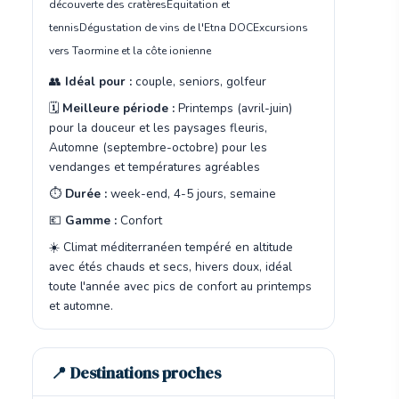
découverte des cratères
Équitation et
tennis
Dégustation de vins de l'Etna DOC
Excursions
vers Taormine et la côte ionienne
👥
Idéal pour :
couple, seniors, golfeur
🗓️
Meilleure période :
Printemps (avril-juin)
pour la douceur et les paysages fleuris,
Automne (septembre-octobre) pour les
vendanges et températures agréables
⏱️
Durée :
week-end, 4-5 jours, semaine
💶
Gamme :
Confort
☀️ Climat méditerranéen tempéré en altitude
avec étés chauds et secs, hivers doux, idéal
toute l'année avec pics de confort au printemps
et automne.
📍 Destinations proches