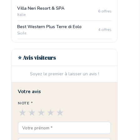
Villa Neri Resort & SPA
6 offres
Italie
Best Western Plus Terre di Eolo
4 offres
Sicile
⭐ Avis visiteurs
Soyez le premier à laisser un avis !
Votre avis
NOTE *
★
★
★
★
★