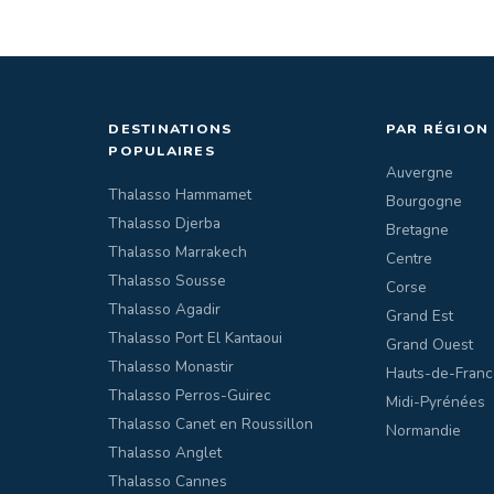
DESTINATIONS
PAR RÉGION
POPULAIRES
Auvergne
Thalasso Hammamet
Bourgogne
Thalasso Djerba
Bretagne
Thalasso Marrakech
Centre
Thalasso Sousse
Corse
Thalasso Agadir
Grand Est
Thalasso Port El Kantaoui
Grand Ouest
Thalasso Monastir
Hauts-de-Franc
Thalasso Perros-Guirec
Midi-Pyrénées
Thalasso Canet en Roussillon
Normandie
Thalasso Anglet
Thalasso Cannes