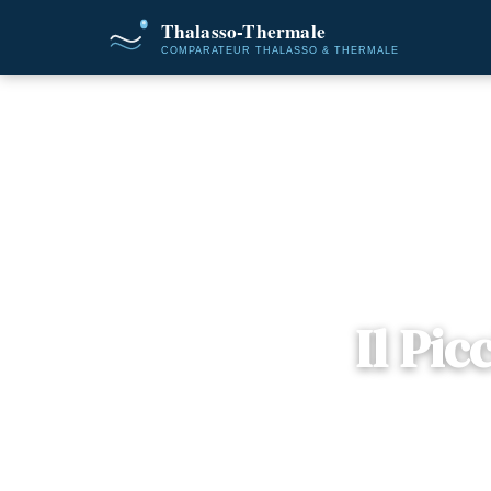
Accueil
Destination
Il Pic
📍
Sicile , Sicile
— 9
2 offres dispon