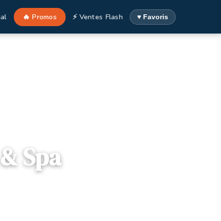
al
🔥 Promos
⚡ Ventes Flash
♥ Favoris
t & Spa