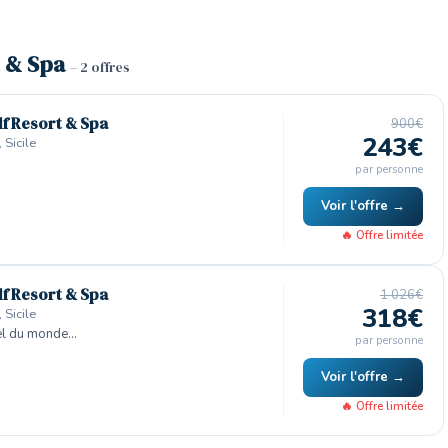
t & Spa
– 2 offres
olf Resort & Spa
900€
243€
 Sicile
par personne
Voir l'offre →
🔥 Offre limitée
olf Resort & Spa
1 026€
318€
 Sicile
el du monde…
par personne
Voir l'offre →
🔥 Offre limitée