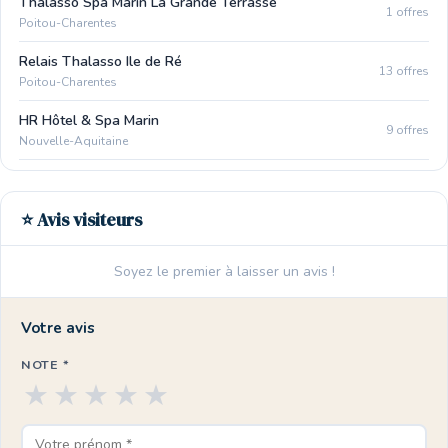
Thalasso Spa Marin La Grande Terrasse
1 offres
Poitou-Charentes
Relais Thalasso Ile de Ré
13 offres
Poitou-Charentes
HR Hôtel & Spa Marin
9 offres
Nouvelle-Aquitaine
⭐ Avis visiteurs
Soyez le premier à laisser un avis !
Votre avis
NOTE *
★
★
★
★
★