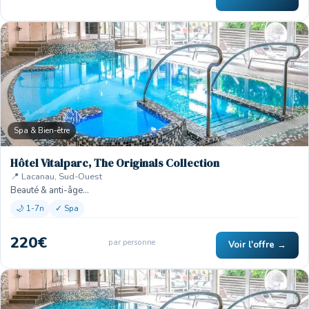
Spa & Bien-être
Hôtel Vitalparc, The Originals Collection
📍 Lacanau, Sud-Ouest
Beauté & anti-âge…
🌙 1-7n
✓ Spa
220€
par personne
Voir l'offre →