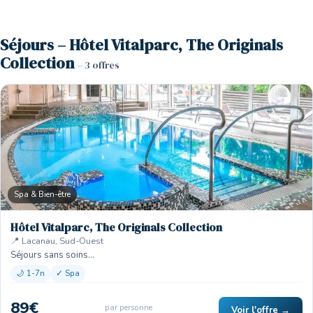
Séjours – Hôtel Vitalparc, The Originals
Collection
– 3 offres
Spa & Bien-être
Hôtel Vitalparc, The Originals Collection
📍 Lacanau, Sud-Ouest
Séjours sans soins…
🌙 1-7n
✓ Spa
89€
par personne
Voir l'offre →