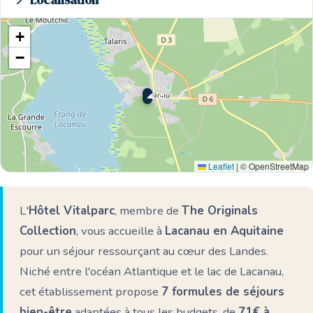
📍 Localisation
+
−
🌊 Ici
Leaflet
|
© OpenStreetMap
L'
Hôtel Vitalparc
, membre de
The Originals
Collection
, vous accueille à
Lacanau en Aquitaine
pour un séjour ressourçant au cœur des Landes.
Niché entre l'océan Atlantique et le lac de Lacanau,
cet établissement propose
7 formules de séjours
bien-être
adaptées à tous les budgets, de
71€ à