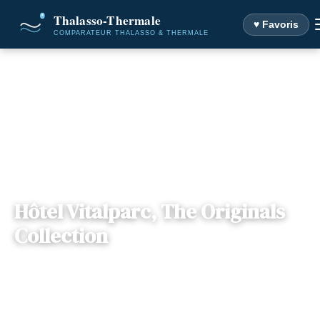
♥ Favoris
Accueil
Destinations
Hôtel Vitalparc, The Originals Collection
Hôtel Vitalparc, The Originals
Collection
📍
Aquitaine
— 33680, Lacanau, France
3 offres disponibles
Dès
89€