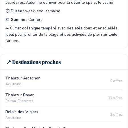
balnéaires, Automne et hiver pour la détente spa et le calme
⏱️
Durée :
week-end, semaine
💶
Gamme :
Confort
☀️ Climat océanique tempéré avec des étés doux et ensoleillés,
idéal pour profiter de la plage et des activités de plein air toute
l'année.
📍 Destinations proches
Thalazur Arcachon
9 offres
Aquitaine
Thalazur Royan
11 offres
Poitou-Charentes
Relais des Vigiers
2 offres
Aquitaine