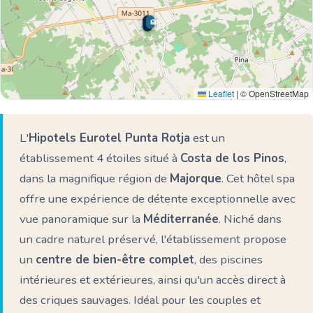
🏨
🏨
🌊 Ici
Leaflet
|
© OpenStreetMap
L'
Hipotels Eurotel Punta Rotja
est un
établissement 4 étoiles situé à
Costa de los Pinos
,
dans la magnifique région de
Majorque
. Cet hôtel spa
offre une expérience de détente exceptionnelle avec
vue panoramique sur la
Méditerranée
. Niché dans
un cadre naturel préservé, l'établissement propose
un
centre de bien-être complet
, des piscines
intérieures et extérieures, ainsi qu'un accès direct à
des criques sauvages. Idéal pour les couples et