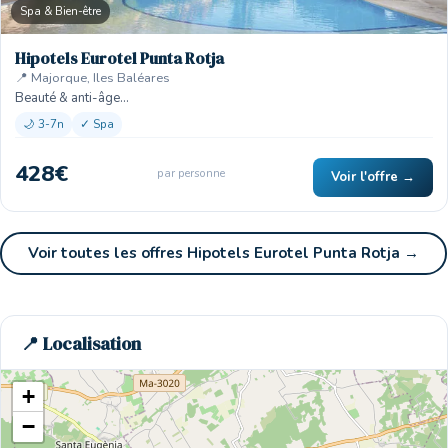
Spa & Bien-être
Hipotels Eurotel Punta Rotja
📍 Majorque, Iles Baléares
Beauté & anti-âge…
🌙 3-7n
✓ Spa
428€
par personne
Voir l'offre →
Voir toutes les offres Hipotels Eurotel Punta Rotja →
📍 Localisation
+
−