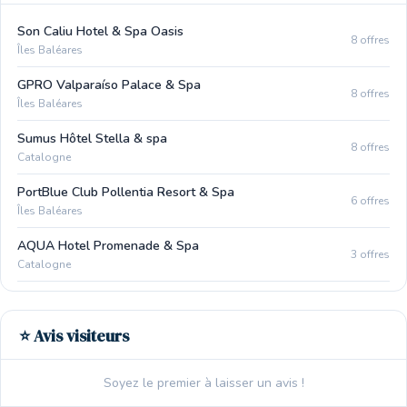
Son Caliu Hotel & Spa Oasis
8 offres
Îles Baléares
GPRO Valparaíso Palace & Spa
8 offres
Îles Baléares
Sumus Hôtel Stella & spa
8 offres
Catalogne
PortBlue Club Pollentia Resort & Spa
6 offres
Îles Baléares
AQUA Hotel Promenade & Spa
3 offres
Catalogne
⭐ Avis visiteurs
Soyez le premier à laisser un avis !