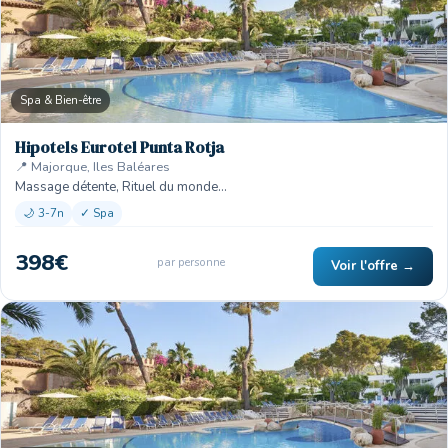
Spa & Bien-être
Hipotels Eurotel Punta Rotja
📍 Majorque, Iles Baléares
Massage détente, Rituel du monde…
🌙 3-7n
✓ Spa
398€
par personne
Voir l'offre →