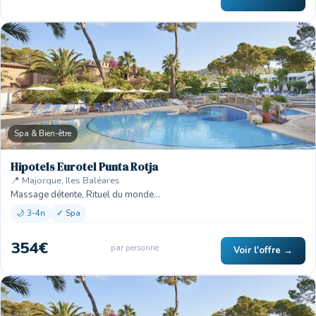
Spa & Bien-être
Hipotels Eurotel Punta Rotja
📍 Majorque, Iles Baléares
Massage détente, Rituel du monde…
🌙 3-4n
✓ Spa
354€
par personne
Voir l'offre →