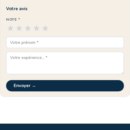
Votre avis
NOTE *
★
★
★
★
★
Envoyer →