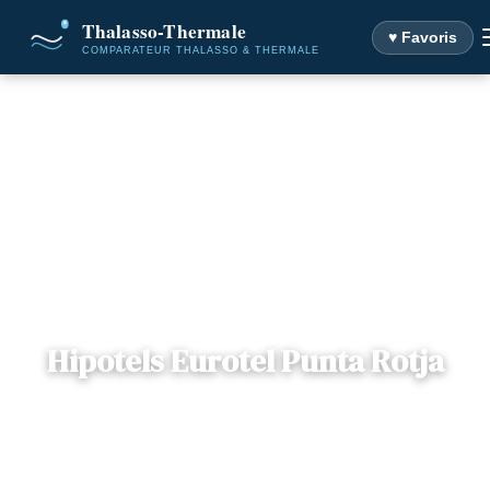
♥ Favoris
Accueil
Destinations
Hipotels Eurotel Punta Rotja
Hipotels Eurotel Punta Rotja
📍
Îles Baléares , Iles Baléares
— Majorque, Espagne
4 offres disponibles
Dès
236€