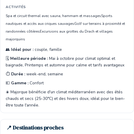
ACTIVITÉS
Spa et circuit thermal avec sauna, hammam et massages
Sports
nautiques et accès aux criques sauvages
Golf sur terrains à proximité et
randonnées côtières
Excursions aux grottes du Drach et villages
majorquins
👥
Idéal pour :
couple, famille
🗓️
Meilleure période :
Mai à octobre pour climat optimal et
baignade, Printemps et automne pour calme et tarifs avantageux
⏱️
Durée :
week-end, semaine
💶
Gamme :
Confort
☀️ Majorque bénéficie d'un climat méditerranéen avec des étés
chauds et secs (25-30°C) et des hivers doux, idéal pour le bien-
être toute l'année.
📍 Destinations proches