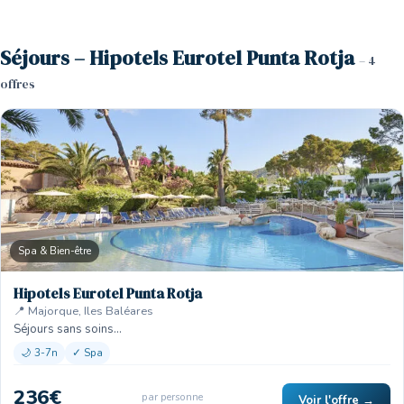
Séjours – Hipotels Eurotel Punta Rotja
– 4
offres
Spa & Bien-être
Hipotels Eurotel Punta Rotja
📍 Majorque, Iles Baléares
Séjours sans soins…
🌙 3-7n
✓ Spa
236€
par personne
Voir l'offre →