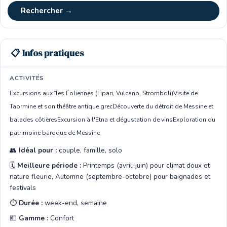
Rechercher →
📋 Infos pratiques
ACTIVITÉS
Excursions aux îles Éoliennes (Lipari, Vulcano, Stromboli)
Visite de
Taormine et son théâtre antique grec
Découverte du détroit de Messine et
balades côtières
Excursion à l'Etna et dégustation de vins
Exploration du
patrimoine baroque de Messine
👥
Idéal pour :
couple, famille, solo
🗓️
Meilleure période :
Printemps (avril-juin) pour climat doux et
nature fleurie, Automne (septembre-octobre) pour baignades et
festivals
⏱️
Durée :
week-end, semaine
💶
Gamme :
Confort