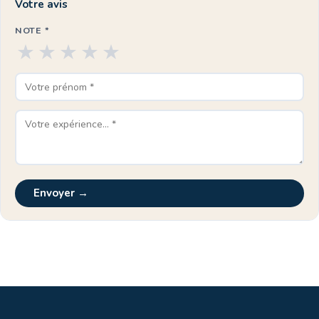
Votre avis
NOTE *
★
★
★
★
★
Envoyer →