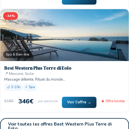
-44%
Spa & Bien-être
Best Western Plus Terre di Eolo
📍 Messine, Sicile
Massage détente, Rituel du monde…
🌙 3-10n
✓ Spa
346€
618€
par personne
🔥 Offre limitée
Voir l'offre →
Voir toutes les offres Best Western Plus Terre di
Eolo →