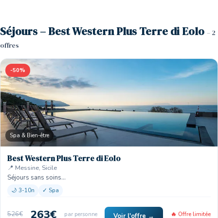
Séjours – Best Western Plus Terre di Eolo
– 2
offres
-50%
Spa & Bien-être
Best Western Plus Terre di Eolo
📍 Messine, Sicile
Séjours sans soins…
🌙 3-10n
✓ Spa
263€
526€
par personne
🔥 Offre limitée
Voir l'offre →