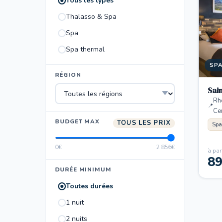
Tous les types
Thalasso & Spa
Spa
Spa thermal
SP
RÉGION
Sai
Rh
Ce
BUDGET MAX
TOUS LES PRIX
Spa
0€
2 856€
à part
8
DURÉE MINIMUM
Toutes durées
1 nuit
2 nuits