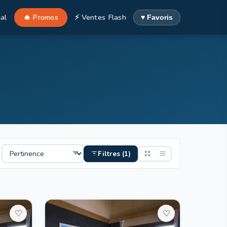
al
🔥 Promos
⚡ Ventes Flash
♥ Favoris
Filtres (1)
♡
♡