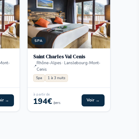
SPA
Saint Charles Val Cenis
Mont-
Rhône-Alpes · Lanslebourg-Mont-
Cenis
Spa
1 à 3 nuits
à partir de
194€
oir →
Voir →
/pers.