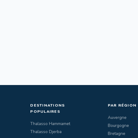
DESTINATIONS
PAR RÉGION
POPULAIRES
Auvergne
Thalasso Hammamet
Bourgogne
Thalasso Djerba
Bretagne