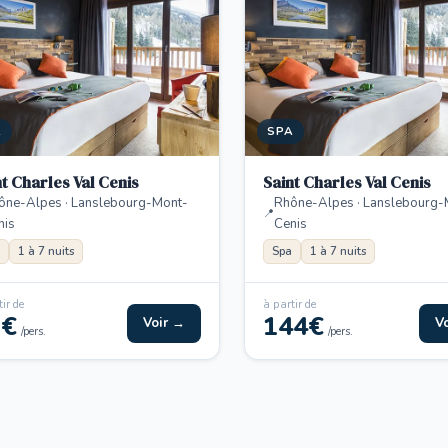
A
SPA
nt Charles Val Cenis
Saint Charles Val Cenis
ône-Alpes · Lanslebourg-Mont-
Rhône-Alpes · Lanslebourg-
nis
Cenis
1 à 7 nuits
Spa
1 à 7 nuits
ir de
à partir de
9€
144€
Voir →
V
/pers.
/pers.