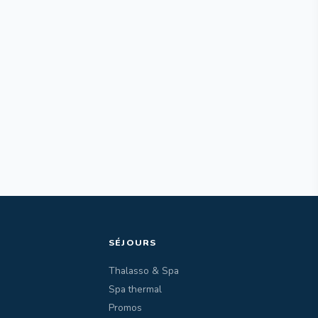
SÉJOURS
Thalasso & Spa
Spa thermal
Promos