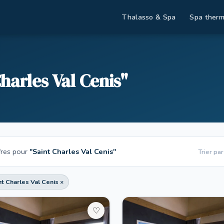
Thalasso & Spa
Spa therm
harles Val Cenis"
fres pour
"Saint Charles Val Cenis"
Trier par
nt Charles Val Cenis ×
♡