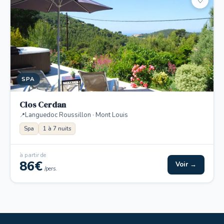
♡
SPA
Clos Cerdan
Languedoc Roussillon · Mont Louis
Spa
1 à 7 nuits
à partir de
86€
Voir →
/pers.