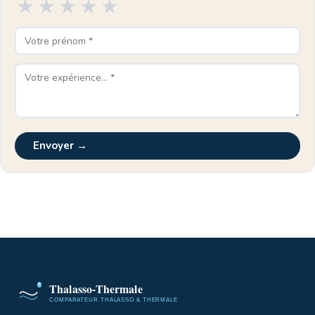
★
★
★
★
★
Envoyer →