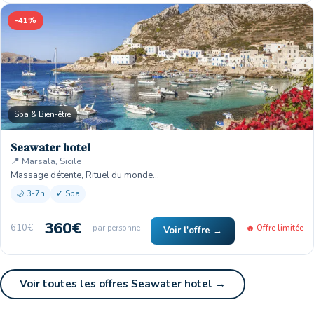
-41%
Spa & Bien-être
Seawater hotel
📍 Marsala, Sicile
Massage détente, Rituel du monde…
🌙 3-7n
✓ Spa
360€
610€
par personne
🔥 Offre limitée
Voir l'offre →
Voir toutes les offres Seawater hotel →