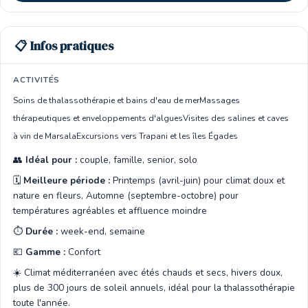
📋 Infos pratiques
ACTIVITÉS
Soins de thalassothérapie et bains d'eau de mer
Massages
thérapeutiques et enveloppements d'algues
Visites des salines et caves
à vin de Marsala
Excursions vers Trapani et les îles Égades
👥
Idéal pour :
couple, famille, senior, solo
🗓️
Meilleure période :
Printemps (avril-juin) pour climat doux et
nature en fleurs, Automne (septembre-octobre) pour
températures agréables et affluence moindre
⏱️
Durée :
week-end, semaine
💶
Gamme :
Confort
☀️ Climat méditerranéen avec étés chauds et secs, hivers doux,
plus de 300 jours de soleil annuels, idéal pour la thalassothérapie
toute l'année.