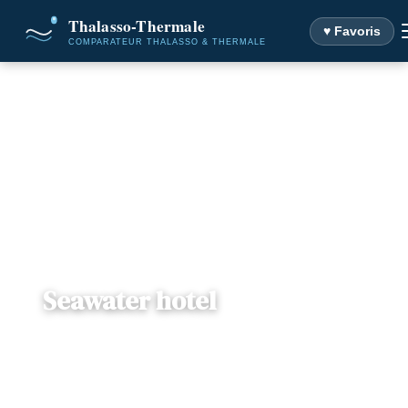
♥ Favoris
Accueil
Destinations
Seawater hotel
Seawater hotel
📍
Sicile , Sicile
— Via Trapani, 91025, Marsala, Italie
2 offres disponibles
Dès
240€