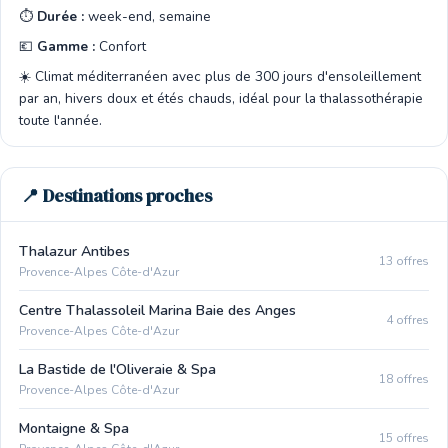
⏱️
Durée :
week-end, semaine
💶
Gamme :
Confort
☀️ Climat méditerranéen avec plus de 300 jours d'ensoleillement
par an, hivers doux et étés chauds, idéal pour la thalassothérapie
toute l'année.
📍 Destinations proches
Thalazur Antibes
13 offres
Provence-Alpes Côte-d'Azur
Centre Thalassoleil Marina Baie des Anges
4 offres
Provence-Alpes Côte-d'Azur
La Bastide de l'Oliveraie & Spa
18 offres
Provence-Alpes Côte-d'Azur
Montaigne & Spa
15 offres