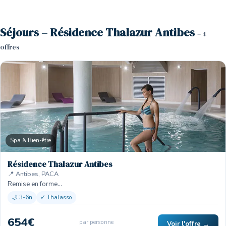
Séjours – Résidence Thalazur Antibes
– 4
offres
Spa & Bien-être
Résidence Thalazur Antibes
📍 Antibes, PACA
Remise en forme…
🌙 3-6n
✓ Thalasso
654€
par personne
Voir l'offre →