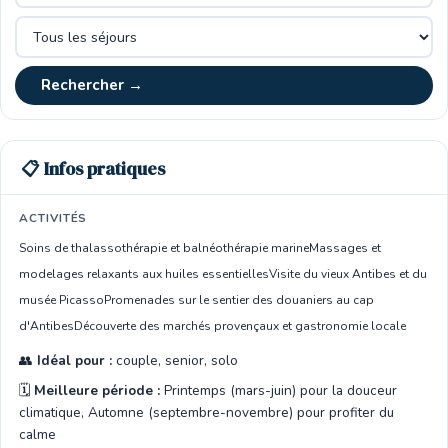
Rechercher →
📋 Infos pratiques
ACTIVITÉS
Soins de thalassothérapie et balnéothérapie marine
Massages et
modelages relaxants aux huiles essentielles
Visite du vieux Antibes et du
musée Picasso
Promenades sur le sentier des douaniers au cap
d'Antibes
Découverte des marchés provençaux et gastronomie locale
👥
Idéal pour :
couple, senior, solo
🗓️
Meilleure période :
Printemps (mars-juin) pour la douceur
climatique, Automne (septembre-novembre) pour profiter du
calme