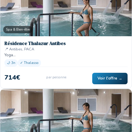
Spa & Bien-être
Résidence Thalazur Antibes
📍 Antibes, PACA
Yoga…
🌙 3n
✓ Thalasso
714€
par personne
Voir l'offre →