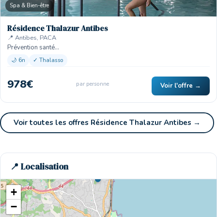
Spa & Bien-être
🏨
Résidence Thalazur Antibes
📍 Antibes, PACA
Prévention santé…
🌙 6n
✓ Thalasso
978€
par personne
🏨
Voir l'offre →
Voir toutes les offres Résidence Thalazur Antibes →
📍 Localisation
🏨
+
−