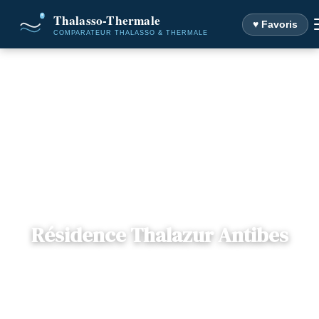
♥ Favoris
Accueil
Destinations
Résidence Thalazur Antibes
Résidence Thalazur Antibes
📍
Provence-Alpes Côte-d'Azur
— Antibes, France
4 offres disponibles
Dès
654€