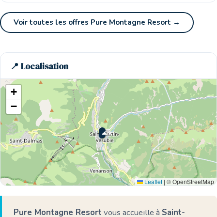
Voir toutes les offres Pure Montagne Resort →
📍 Localisation
+
−
🌊 Ici
Leaflet
|
© OpenStreetMap
Pure Montagne Resort
vous accueille à
Saint-