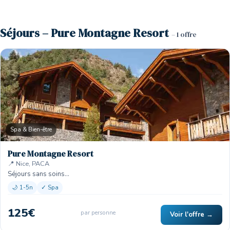
Séjours – Pure Montagne Resort
– 1 offre
Spa & Bien-être
Pure Montagne Resort
📍 Nice, PACA
Séjours sans soins…
🌙 1-5n
✓ Spa
125€
par personne
Voir l'offre →