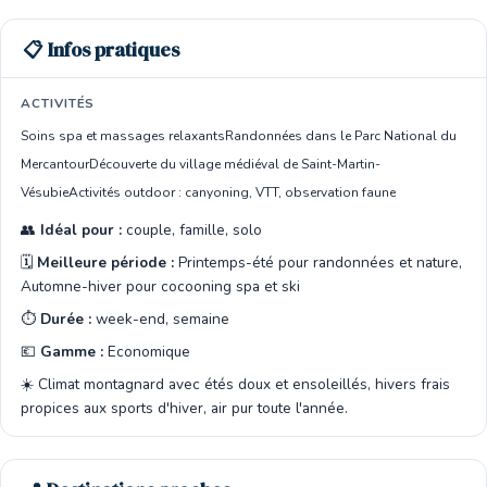
📋 Infos pratiques
ACTIVITÉS
Soins spa et massages relaxants
Randonnées dans le Parc National du
Mercantour
Découverte du village médiéval de Saint-Martin-
Vésubie
Activités outdoor : canyoning, VTT, observation faune
👥
Idéal pour :
couple, famille, solo
🗓️
Meilleure période :
Printemps-été pour randonnées et nature,
Automne-hiver pour cocooning spa et ski
⏱️
Durée :
week-end, semaine
💶
Gamme :
Economique
☀️ Climat montagnard avec étés doux et ensoleillés, hivers frais
propices aux sports d'hiver, air pur toute l'année.