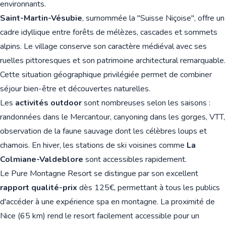
environnants.
Saint-Martin-Vésubie
, surnommée la "Suisse Niçoise", offre un
cadre idyllique entre forêts de mélèzes, cascades et sommets
alpins. Le village conserve son caractère médiéval avec ses
ruelles pittoresques et son patrimoine architectural remarquable.
Cette situation géographique privilégiée permet de combiner
séjour bien-être et découvertes naturelles.
Les
activités outdoor
sont nombreuses selon les saisons :
randonnées dans le Mercantour, canyoning dans les gorges, VTT,
observation de la faune sauvage dont les célèbres loups et
chamois. En hiver, les stations de ski voisines comme
La
Colmiane-Valdeblore
sont accessibles rapidement.
Le Pure Montagne Resort se distingue par son excellent
rapport qualité-prix
dès 125€, permettant à tous les publics
d'accéder à une expérience spa en montagne. La proximité de
Nice (65 km) rend le resort facilement accessible pour un
🏨