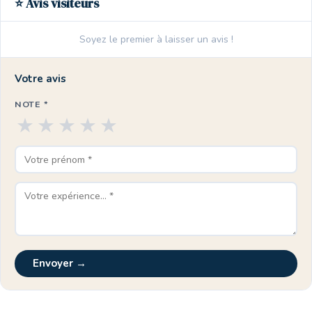
⭐ Avis visiteurs
Soyez le premier à laisser un avis !
Votre avis
NOTE *
★
★
★
★
★
Envoyer →