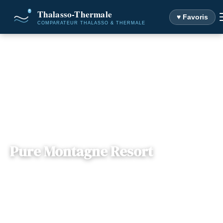
♥ Favoris
Accueil
Destinations
Pure Montagne Resort
Pure Montagne Resort
— Chemin de la Madone, 06450, Saint-Martin-
📍
PACA
Vésubie, France
1 offre disponible
Dès
125€