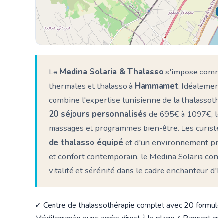
Le
Medina Solaria & Thalasso
s'impose comm
thermales et thalasso à
Hammamet
. Idéaleme
combine l'expertise tunisienne de la thalasso
20 séjours personnalisés
de 695€ à 1097€, l
massages et programmes bien-être. Les curistes
de thalasso équipé
et d'un environnement pro
et confort contemporain, le Medina Solaria con
vitalité et sérénité dans le cadre enchanteur
✓ Centre de thalassothérapie complet avec 20 formul
Méditerranée avec accès direct à la plage
✓ Rapport q