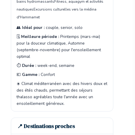
bains hydromassants
Fitness, aquagym et activités
nautiques
Excursions culturelles vers la médina
d'Hammamet
👥
Idéal pour :
couple, senior, solo
🗓️
Meilleure période :
Printemps (mars-mai)
pour la douceur climatique, Automne
(septembre-novembre) pour l'ensoleillement
optimal
⏱️
Durée :
week-end, semaine
💶
Gamme :
Confort
☀️ Climat méditerranéen avec des hivers doux et
des étés chauds, permettant des séjours
thalasso agréables toute l'année avec un
ensoleillement généreux.
📍 Destinations proches