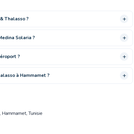
 & Thalasso ?
Medina Solaria ?
éroport ?
 thalasso à Hammamet ?
2, Hammamet, Tunisie