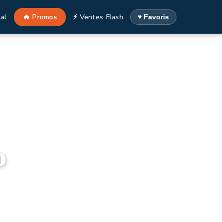
al
🔥 Promos
⚡ Ventes Flash
♥ Favoris
o
mmamet, Tunisie