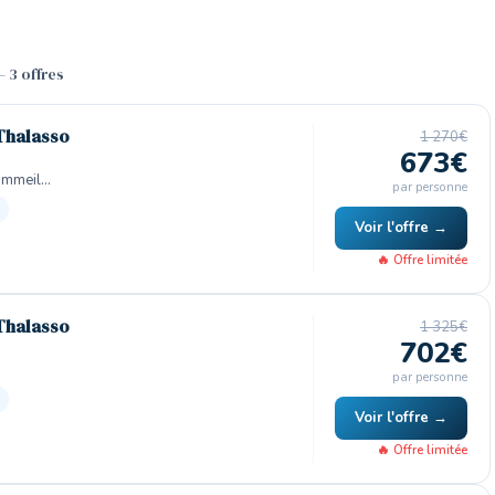
– 3 offres
Thalasso
1 270€
673€
Sommeil…
par personne
Voir l'offre →
🔥 Offre limitée
Thalasso
1 325€
702€
par personne
Voir l'offre →
🔥 Offre limitée