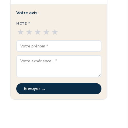
Votre avis
NOTE *
★
★
★
★
★
Envoyer →