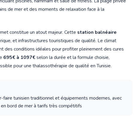
incluant piscines, hammam et salle de fitness. La plage privée
ains de mer et des moments de relaxation face à la
met constitue un atout majeur. Cette
station balnéaire
rique, et infrastructures touristiques de qualité. Le climat
t des conditions idéales pour profiter pleinement des cures
de
695€ à 1097€
selon la durée et la formule choisie,
sible pour une thalassothérapie de qualité en Tunisie.
-faire tunisien traditionnel et équipements modernes, avec
en bord de mer à tarifs très compétitifs