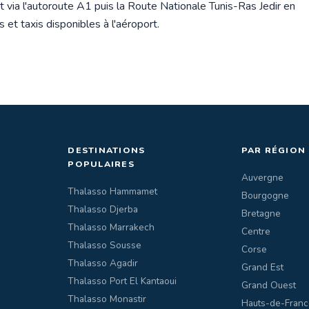
via l'autoroute A1 puis la Route Nationale Tunis-Ras Jedir en
s et taxis disponibles à l'aéroport.
DESTINATIONS
PAR RÉGION
POPULAIRES
Auvergne
Thalasso Hammamet
Bourgogne
Thalasso Djerba
Bretagne
Thalasso Marrakech
Centre
Thalasso Sousse
Corse
Thalasso Agadir
Grand Est
Thalasso Port El Kantaoui
Grand Ouest
Thalasso Monastir
Hauts-de-Franc