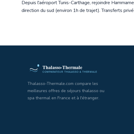
Depuis l'aéroport Tunis-Carthage, rejoindre Hammamet 
direction du sud (environ 1h de trajet). Transferts privé
Thalasso-Thermale.com compare les
meilleures offres de séjours thalasso ou
spa thermal en France et à l'étranger.