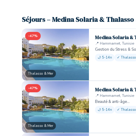
Séjours – Medina Solaria & Thalasso
-47%
Medina Solaria & 
📍 Hammamet, Tunisie
Gestion du Stress & 
🌙 5-14n
✓ Thalasso
Thalasso & Mer
-47%
Medina Solaria & 
📍 Hammamet, Tunisie
Beauté & anti-âge…
🌙 5-14n
✓ Thalasso
Thalasso & Mer