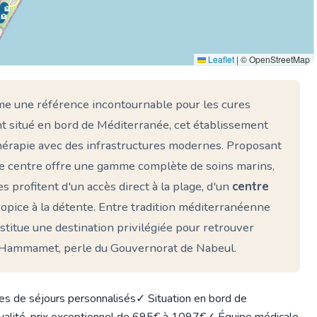
🏨
🏨
Leaflet
|
© OpenStreetMap
e une référence incontournable pour les cures
nt situé en bord de Méditerranée, cet établissement
thérapie avec des infrastructures modernes. Proposant
e centre offre une gamme complète de soins marins,
 profitent d'un accès direct à la plage, d'un
centre
pice à la détente. Entre tradition méditerranéenne
stitue une destination privilégiée pour retrouver
 d'Hammamet, perle du Gouvernorat de Nabeul.
es de séjours personnalisés
✓ Situation en bord de
ualité-prix exceptionnel de 695€ à 1097€
✓ Équipe médicale