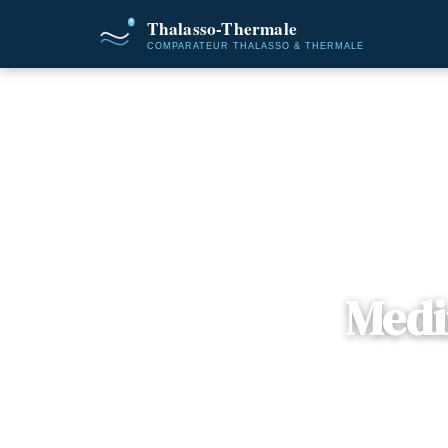
Accueil
Destinat
Medi
📍
Gouvernorat 
3 offres dis