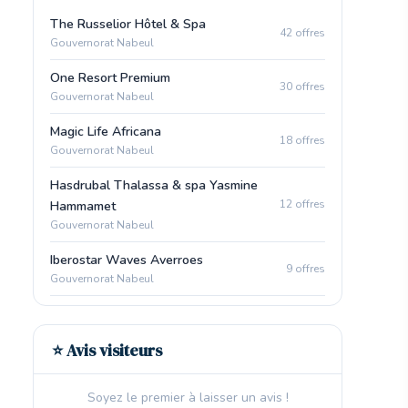
The Russelior Hôtel & Spa
42 offres
Gouvernorat Nabeul
One Resort Premium
30 offres
Gouvernorat Nabeul
Magic Life Africana
18 offres
Gouvernorat Nabeul
Hasdrubal Thalassa & spa Yasmine
12 offres
Hammamet
Gouvernorat Nabeul
Iberostar Waves Averroes
9 offres
Gouvernorat Nabeul
⭐ Avis visiteurs
Soyez le premier à laisser un avis !