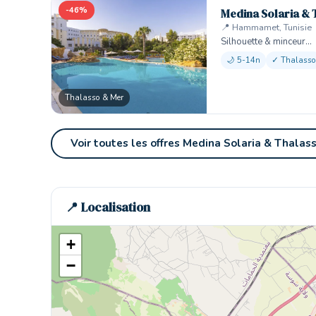
-46%
Medina Solaria & 
📍 Hammamet, Tunisie
Silhouette & minceur…
🌙 5-14n
✓ Thalasso
Thalasso & Mer
Voir toutes les offres Medina Solaria & Thalas
📍 Localisation
+
−