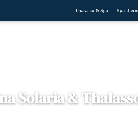
Thalasso & Spa
Spa therm
ions
Medina Solaria & Thalasso
na Solaria & Thalass
Nabeul , Tunisie
— Route Nationale Tunis - Ras Jedir, 8052, Ha
ponibles
Dès
673€