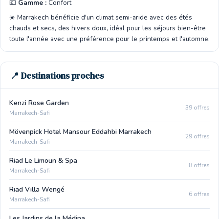
💶
Gamme :
Confort
☀️ Marrakech bénéficie d'un climat semi-aride avec des étés
chauds et secs, des hivers doux, idéal pour les séjours bien-être
toute l'année avec une préférence pour le printemps et l'automne.
📍 Destinations proches
Kenzi Rose Garden
39 offres
Marrakech-Safi
Mövenpick Hotel Mansour Eddahbi Marrakech
29 offres
Marrakech-Safi
Riad Le Limoun & Spa
8 offres
Marrakech-Safi
Riad Villa Wengé
6 offres
Marrakech-Safi
Les Jardins de la Médina