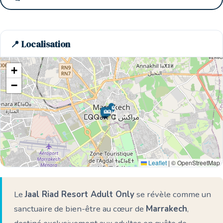
📍 Localisation
+
−
🏨
🏨
🏨
🏨
🏨
🌊 Ici
Leaflet
|
© OpenStreetMap
Le
Jaal Riad Resort Adult Only
se révèle comme un
sanctuaire de bien-être au cœur de
Marrakech
,