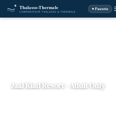
♥ Favoris
Accueil
Destinations
Jaal Riad Resort - Adult Only
Jaal Riad Resort - Adult Only
📍
Marrakech-Safi , Maroc
— Marrakech, Maroc
2 offres disponibles
Dès
364€