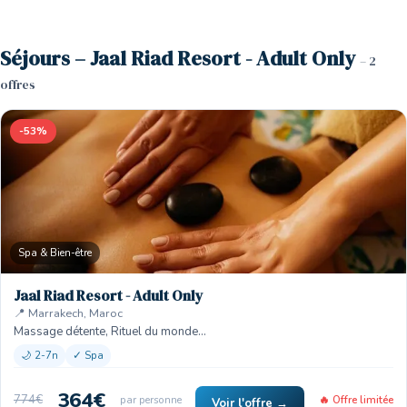
Séjours – Jaal Riad Resort - Adult Only
– 2
offres
-53%
Spa & Bien-être
Jaal Riad Resort - Adult Only
📍 Marrakech, Maroc
Massage détente, Rituel du monde…
🌙 2-7n
✓ Spa
364€
774€
par personne
🔥 Offre limitée
Voir l'offre →