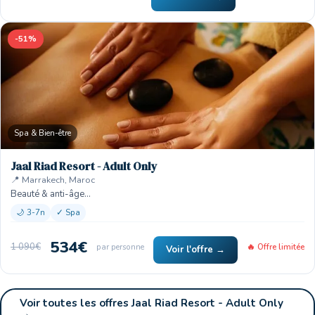
-51%
Spa & Bien-être
Jaal Riad Resort - Adult Only
📍 Marrakech, Maroc
Beauté & anti-âge…
🌙 3-7n
✓ Spa
534€
1 090€
par personne
🔥 Offre limitée
Voir l'offre →
Voir toutes les offres Jaal Riad Resort - Adult Only
→