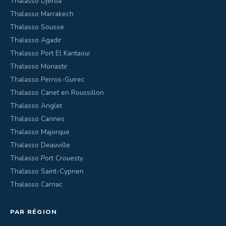
Thalasso Djerba
Thalasso Marrakech
Thalasso Sousse
Thalasso Agadir
Thalasso Port El Kantaoui
Thalasso Monastir
Thalasso Perros-Guirec
Thalasso Canet en Roussillon
Thalasso Anglet
Thalasso Cannes
Thalasso Majorque
Thalasso Deauville
Thalasso Port Crouesty
Thalasso Saint-Cyprien
Thalasso Carnac
PAR RÉGION